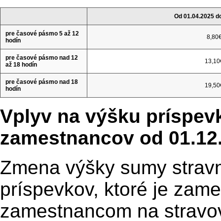
Od 01.04.2025 d
pre časové pásmo 5 až 12
8,80
hodín
pre časové pásmo nad 12
13,10
až 18 hodín
pre časové pásmo nad 18
19,50
hodín
Vplyv na výšku príspev
zamestnancov od 01.12
Zmena výšky sumy strav
príspevkov, ktoré je zam
zamestnancom na stravov