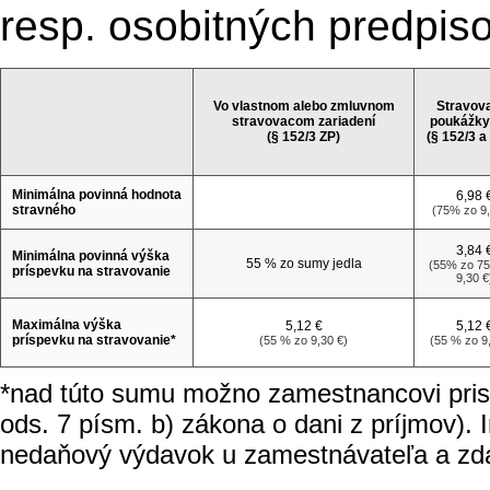
resp. osobitných predpiso
Vo vlastnom alebo zmluvnom
Stravov
stravovacom zariadení
poukážky
(§ 152/3 ZP)
(§ 152/3 a
Minimálna povinná hodnota
6,98 
stravného
(75% zo 9,
3,84 
Minimálna povinná výška
55 % zo sumy jedla
(55% zo 75
príspevku na stravovanie
9,30 €
Maximálna výška
5,12 €
5,12 
príspevku na stravovanie*
(55 % zo 9,30 €)
(55 % zo 9
*nad túto sumu možno zamestnancovi prisp
ods. 7 písm. b) zákona o dani z príjmov).
nedaňový výdavok u zamestnávateľa a zda