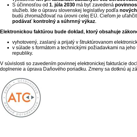
S účinnosťou od
1. júla 2030
má byť zavedená
povinnosť
služieb. Ide o úpravu slovenskej legislatívy podľa
nových 
budú zhromažďovať na úrovni celej EÚ. Cieľom je uľahč
podávať kontrolný a súhrnný výkaz
.
Elektronickou faktúrou bude doklad, ktorý obsahuje zákono
vyhotovený, zaslaný a prijatý v štruktúrovanom elektroni
v súlade s formátom a technickými požiadavkami na jeho 
republiky.
V súvislosti so zavedením povinnej elektronickej fakturácie do
doplnenie a úprava Daňového poriadku. Zmeny sa dotknú aj záko