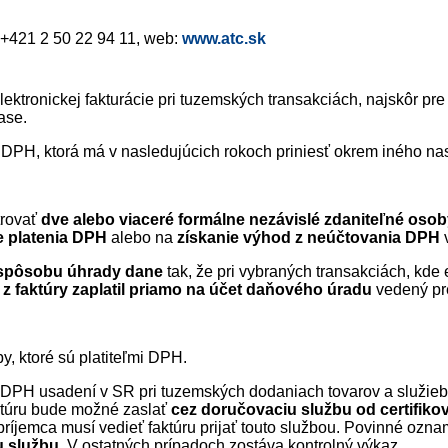
l: +421 2 50 22 94 11, web:
www.atc.sk
tronickej fakturácie pri tuzemských transakciách, najskôr pre
ase.
 DPH, ktorá má v nasledujúcich rokoch priniesť okrem iného n
trovať
dve alebo viaceré formálne nezávislé zdaniteľné osob
 platenia DPH
alebo na
získanie výhod z neúčtovania DPH
v
spôsobu úhrady dane
tak, že pri vybraných transakciách, kde
 z faktúry zaplatil priamo na účet daňového úradu
vedený pr
y, ktoré sú platiteľmi DPH.
 DPH usadení v SR pri tuzemských dodaniach tovarov a služieb 
ktúru bude možné zaslať
cez doručovaciu službu od certifik
 príjemca musí vedieť faktúru prijať touto službou. Povinné oz
u službu
. V ostatných prípadoch zostáva kontrolný výkaz.