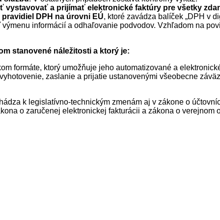
 vystavovať a prijímať elektronické faktúry pre všetky zda
pravidiel DPH na úrovni EÚ
, ktoré zavádza balíček „DPH v d
iť výmenu informácií a odhaľovanie podvodov. Vzhľadom na po
m stanovené náležitosti a ktorý je:
ckom formáte, ktorý umožňuje jeho automatizované a elektronick
vyhotovenie, zaslanie a prijatie ustanovenými všeobecne závä
chádza k legislatívno-technickým zmenám aj v zákone o účtovníct
na o zaručenej elektronickej fakturácii a zákona o verejnom o