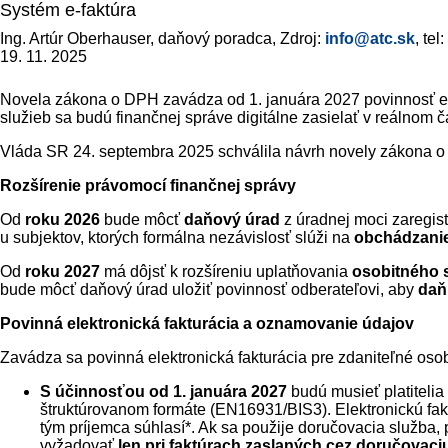
Systém e-faktúra
Ing. Artúr Oberhauser, daňový poradca, Zdroj:
info@atc.sk
, te
19. 11. 2025
Novela zákona o DPH zavádza od 1. januára 2027 povinnosť elek
služieb sa budú finančnej správe digitálne zasielať v reálnom č
Vláda SR 24. septembra 2025 schválila návrh novely zákona o
Rozšírenie právomocí finančnej správy
Od
roku 2026
bude môcť
daňový úrad
z úradnej moci zaregis
u subjektov, ktorých formálna nezávislosť slúži na
obchádzanie
Od
roku 2027
má dôjsť k rozšíreniu uplatňovania
osobitného 
bude môcť daňový úrad uložiť povinnosť odberateľovi, aby
daň
Povinná elektronická fakturácia a oznamovanie údajov
Zavádza sa povinná elektronická fakturácia pre zdaniteľné osob
S účinnosťou od 1. januára 2027
budú musieť platitelia
štruktúrovanom formáte (EN16931/BIS3). Elektronickú fa
tým príjemca súhlasí*. Ak sa použije doručovacia služba,
vyžadovať
len pri faktúrach zaslaných cez doručovaci