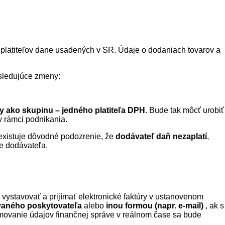
 platiteľov dane usadených v SR. Údaje o dodaniach tovarov a
asledujúce zmeny:
y ako skupinu – jedného platiteľa DPH
. Bude tak môcť urobiť
 rámci podnikania.
 existuje dôvodné podozrenie, že
dodávateľ daň nezaplatí
,
e dodávateľa.
vystavovať a prijímať elektronické faktúry v ustanovenom
ovaného poskytovateľa
alebo
inou formou (napr. e-mail)
, ak s
namovanie údajov finančnej správe v reálnom čase sa bude