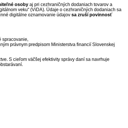
niteľné osoby
aj pri cezhraničných dodaniach tovarov a
igitálnom veku“ (ViDA). Údaje o cezhraničných dodaniach sa
vinné digitálne oznamovanie údajov
sa zruší povinnosť
é spracovanie,
zným právnym predpisom Ministerstva financií Slovenskej
ve. S cieľom väčšej efektivity správy daní sa navrhuje
bstarávaní.