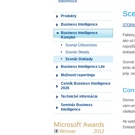
Intelligence
Sce
Produkty
Business Intelligence
STOR
Business Intelligence
Faktúry
Komplet
ako sú 
Scenár Účtovníctvo
najvyšš
Scenár Sklady
doklad
Scenár Doklady
Scenár 
Business Intelligence Lite
tohto d
príp. n
Možnosti reportingu
Cenník Business Intelligence
2026
Cont
Technické informácie
Denne a
Seminár Business
vám umo
Intelligence
všetkým
Ak vydá
Doklady