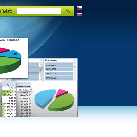
CZ
Hľadať
SK