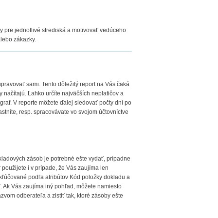
ky pre jednotlivé strediská a motivovať vedúceho
alebo zákazky.
pravovať sami. Tento dôležitý report na Vás čaká
 načítajú. Ľahko určíte najväčších neplatičov a
 graf. V reporte môžete ďalej sledovať počty dní po
lastníte, resp. spracovávate vo svojom účtovníctve
kladových zásob je potrebné ešte vydať, prípadne
r použijete i v prípade, že Vás zaujíma len
kľúčované podľa atribútov Kód položky dokladu a
iť. Ak Vás zaujíma iný pohľad, môžete namiesto
zvom odberateľa a zistiť tak, ktoré zásoby ešte