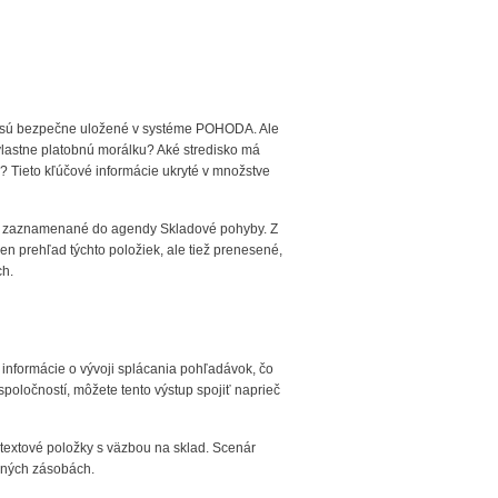
lady sú bezpečne uložené v systéme POHODA. Ale
ú vlastne platobnú morálku? Aké stredisko má
? Tieto kľúčové informácie ukryté v množstve
 sú zaznamenané do agendy Skladové pohyby. Z
n prehľad týchto položiek, ale tiež prenesené,
ch.
informácie o vývoji splácania pohľadávok, čo
spoločností, môžete tento výstup spojiť naprieč
e textové položky s väzbou na sklad. Scenár
aných zásobách.