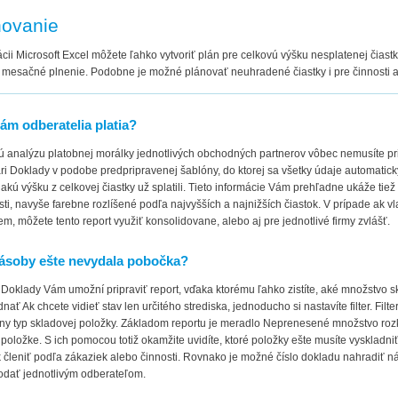
novanie
ácii Microsoft Excel môžete ľahko vytvoriť plán pre celkovú výšku nesplatenej čiast
 mesačné plnenie. Podobne je možné plánovať neuhradené čiastky i pre činnosti 
ám odberatelia platia?
ú analýzu platobnej morálky jednotlivých obchodných partnerov vôbec nemusíte pri
ri Doklady v podobe predpripravenej šablóny, do ktorej sa všetky údaje automaticky
, akú výšku z celkovej čiastky už splatili. Tieto informácie Vám prehľadne ukáže tiež
sti, navyše farebne rozlíšené podľa najvyšších a najnižších čiastok. V prípade ak v
riem, môžete tento report využiť konsolidovane, alebo aj pre jednotlivé firmy zvlášť.
ásoby ešte nevydala pobočka?
Doklady Vám umožní pripraviť report, vďaka ktorému ľahko zistíte, aké množstvo s
nať Ak chcete vidieť stav len určitého strediska, jednoducho si nastavíte filter. Filte
ny typ skladovej položky. Základom reportu je meradlo Neprenesené množstvo roz
 položke. S ich pomocou totiž okamžite uvidíte, ktoré položky ešte musíte vyskladn
k členiť podľa zákaziek alebo činnosti. Rovnako je možné číslo dokladu nahradiť ná
odať jednotlivým odberateľom.