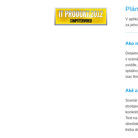
Plá
V aplik
za jeho
Ako n
Detailn
v scená
uvidíte
splatno
viac fi
Aké z
Scenár 
doobjed
konkrét
Text na
stredís
treba d