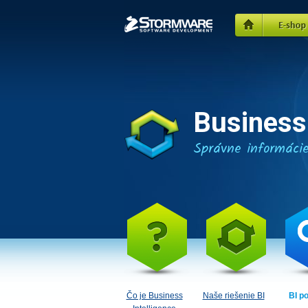
STORMWARE
Domů
E-shop
Business 
Správne informáci
Čo je Business
Naše riešenie BI
BI p