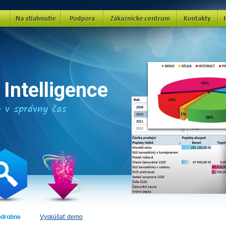
Na stiahnutie
Podpora
Zakaznícke centrum
Kontakty
Intelligence
e v správny čas
odrobne
Vyskúšať demo