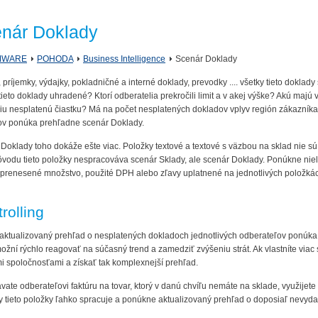
nár Doklady
MWARE
POHODA
Business Intelligence
Scenár Doklady
, príjemky, výdajky, pokladničné a interné doklady, prevodky .... všetky tieto dok
tieto doklady uhradené? Ktorí odberatelia prekročili limit a v akej výške? Akú maj
iu nesplatenú čiastku? Má na počet nesplatených dokladov vplyv región zákazníka
ov ponúka prehľadne scenár Doklady.
Doklady toho dokáže ešte viac. Položky textové a textové s väzbou na sklad nie
ôvodu tieto položky nespracováva scenár Sklady, ale scenár Doklady. Ponúkne niele
eprenesené množstvo, použité DPH alebo zľavy uplatnené na jednotlivých položká
rolling
ktualizovaný prehľad o nesplatených dokladoch jednotlivých odberateľov ponúka 
žní rýchlo reagovať na súčasný trend a zamedziť zvýšeniu strát. Ak vlastníte viac 
i spoločnosťami a získať tak komplexnejší prehľad.
vate odberateľovi faktúru na tovar, ktorý v danú chvíľu nemáte na sklade, využijet
 tieto položky ľahko spracuje a ponúkne aktualizovaný prehľad o doposiaľ nevyd