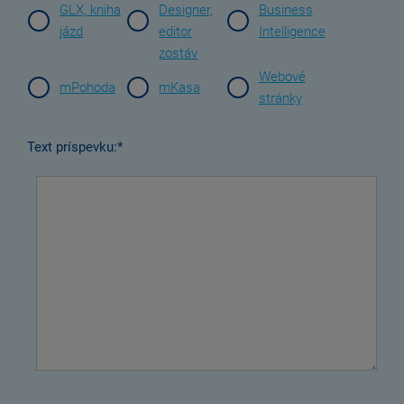
GLX, kniha
Designer,
Business
jázd
editor
Intelligence
zostáv
Webové
mPohoda
mKasa
stránky
Text príspevku:*