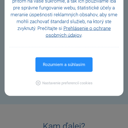
* povinný údaj
pritom na vaše súkromie, a tak ich
používame iba
pre správne fungovanie webu, štatistické účely a
meranie úspešnosti reklamných obsahov, aby sme
mohli zachovať štandard služieb, na ktorý ste
zvyknutý. Prečítajte si
Prehlásenie o ochrane
osobných údajov
.
Po odoslaní správy obdržíte (v prípade vyššie uvedených
typov príspevkov) e-mail potvrdzujúci prijatie Vášho
príspevku do informačného systému STORMWARE.
Vami poskytnuté údaje spracovávame v súlade
Rozumiem a súhlasím
s
Prehlásenim o ochrane osobných údajov
.
Nastavenie preferencií cookies
Kam ďalej?