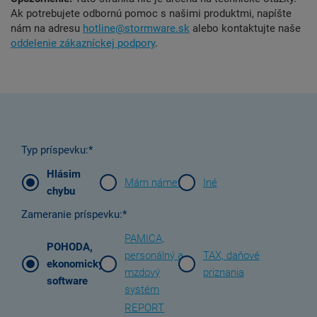
Ak potrebujete odbornú pomoc s našimi produktmi, napíšte
nám na adresu
hotline@stormware.sk
alebo kontaktujte naše
oddelenie zákazníckej podpory
.
Typ príspevku:*
Hlásim
Mám námet
Iné
chybu
Zameranie príspevku:*
PAMICA,
POHODA,
personálný a
TAX, daňové
ekonomický
mzdový
priznania
software
systém
REPORT