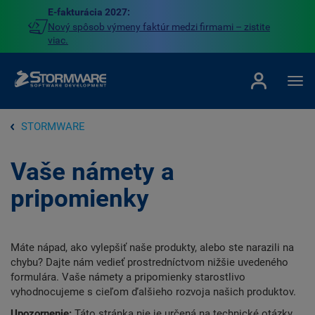
E-fakturácia 2027:
Nový spôsob výmeny faktúr medzi firmami – zistite
viac.
STORMWARE
Vaše námety a
pripomienky
Máte nápad, ako vylepšiť naše produkty, alebo ste narazili na
chybu? Dajte nám vedieť prostredníctvom nižšie uvedeného
formulára. Vaše námety a pripomienky starostlivo
vyhodnocujeme s cieľom ďalšieho rozvoja našich produktov.
Upozornenie:
Táto stránka nie je určená na technické otázky.