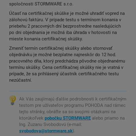
spoločnosti STORMWARE s.r.o.
Účasť na certifikačnej skúške je možné uhradiť vopred na
zálohovú faktúru. V prípade testu s termínom konania v
priebehu 2 pracovných dní bezprostredne nasledujúcich
po dni objednania je možná iba úhrada v hotovosti na
mieste konania certifikačnej skúšky.
Zmeniť termín certifikačnej skúšky alebo stornovať
objednávku je možné bezplatne najneskôr do 12 hod.
pracovného dňa, ktorý predchádza pôvodne objednanému
termínu skúšky. Cena certifikačnej skúšky nie je vratná v
prípade, že sa prihlásený účastník certifikačného testu
nezúčastní.
Ak Vás zaujímajú ďalšie podrobnosti k certifikačným
testom pre užívateľov programu POHODA nad rámec
tejto stránky, obráťte sa so svojimi otázkami na
ktorúkoľvek
pobočku STORMWARE
alebo priamo na
Ing. Zuzanu Svobodovú (e-mail:
svobodova@stormware.sk
).