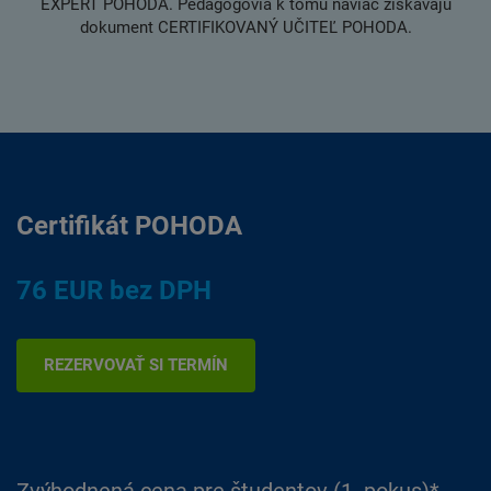
EXPERT POHODA. Pedagógovia k tomu naviac získavajú
dokument CERTIFIKOVANÝ UČITEĽ POHODA.
Certifikát POHODA
76 EUR bez DPH
REZERVOVAŤ SI TERMÍN