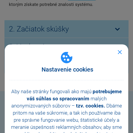
ktorým získate potrebné znalosti systému.
2. Začiatok skúšky
3. Vyplnenie testu
4. Kontrola priebehu
Nastavenie cookies
Aby naše stránky fungovali ako majú
potrebujeme
váš súhlas so spracovaním
malých
anonymizovaných súborov –
tzv. cookies.
Dbáme
pritom na vaše súkromie, a tak ich
používame iba
Staňte sa špecialistom či
pre správne fungovanie webu, štatistické účely a
expertom POHODA
meranie úspešnosti reklamných obsahov, aby sme