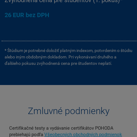
Zvýhodnená cena pre študentov (1. pokus)*
26 EUR bez DPH
* Štúdium je potrebné doložiť platným indexom, potvrdením o štúdiu
alebo iným obdobným dokladom. Pri vykonávaní druhého a
ďalšieho pokusu zvýhodnená cena pre študentov neplatí.
Zmluvné podmienky
Certifikačné testy a vydávanie certifikátov POHODA
prebiehajú podľa
Všeobecných obchodných podmienok