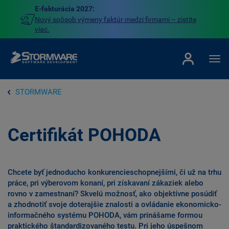
E-fakturácia 2027:
Nový spôsob výmeny faktúr medzi firmami – zistite
viac.
STORMWARE
Certifikát POHODA
Chcete byť jednoducho konkurencieschopnejšími, či už na trhu
práce, pri výberovom konaní, pri získavaní zákaziek alebo
rovno v zamestnaní? Skvelú možnosť, ako objektívne posúdiť
a zhodnotiť svoje doterajšie znalosti a ovládanie ekonomicko-
informačného systému POHODA, vám prinášame formou
praktického štandardizovaného testu. Pri jeho úspešnom