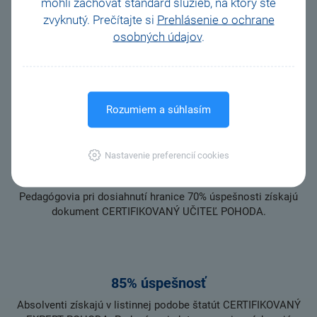
mohli zachovať štandard služieb, na ktorý ste
zvyknutý. Prečítajte si
Prehlásenie o ochrane
osobných údajov
.
60% úspešnosť
To je minimum pre dosiahnutie úrovne CERTIFIKOVANÝ
ŠPECIALISTA POHODA. Môžete však požiadať o vykonanie
druhého testu pre získanie štatútu experta.
Rozumiem a súhlasím
Nastavenie preferencií cookies
70% úspešnosť
Pedagógovia pri dosiahnutí hranice 70% úspešnosti získajú
dokument CERTIFIKOVANÝ UČITEĽ POHODA.
85% úspešnosť
Absolventi získajú v listinnej podobe štatút CERTIFIKOVANÝ