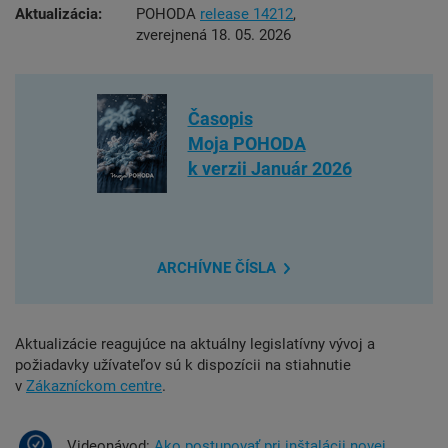
Aktualizácia:
POHODA
release 14212
,
zverejnená 18. 05. 2026
Časopis
Moja POHODA
k verzii Január 2026
ARCHÍVNE
ČÍSLA
Aktualizácie reagujúce na aktuálny legislatívny vývoj a
požiadavky užívateľov sú k dispozícii na stiahnutie
v
Zákazníckom centre
.
Videonávod:
Ako postupovať pri inštalácii novej