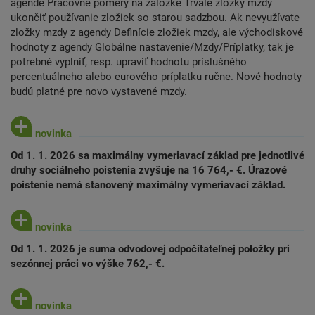
agende Pracovné pomery na záložke Trvalé zložky mzdy
ukončiť používanie zložiek so starou sadzbou. Ak nevyužívate
zložky mzdy z agendy Definície zložiek mzdy, ale východiskové
hodnoty z agendy Globálne nastavenie/Mzdy/Príplatky, tak je
potrebné vyplniť, resp. upraviť hodnotu príslušného
percentuálneho alebo eurového príplatku ručne. Nové hodnoty
budú platné pre novo vystavené mzdy.
Od 1. 1. 2026 sa maximálny vymeriavací základ pre jednotlivé
druhy sociálneho poistenia zvyšuje na 16 764,- €. Úrazové
poistenie nemá stanovený maximálny vymeriavací základ.
Od 1. 1. 2026 je suma odvodovej odpočítateľnej položky pri
sezónnej práci vo výške 762,- €.