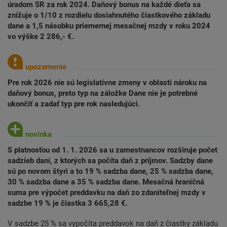
úradom SR za rok 2024. Daňový bonus na každé dieťa sa
znižuje o 1/10 z rozdielu dosiahnutého čiastkového základu
dane a 1,5 násobku priemernej mesačnej mzdy v roku 2024
vo výške 2 286,- €.
Pre rok 2026 nie sú legislatívne zmeny v oblasti nároku na
daňový bonus, preto typ na záložke Dane nie je potrebné
ukončiť a zadať typ pre rok nasledujúci.
S platnosťou od 1. 1. 2026 sa u zamestnancov rozširuje počet
sadzieb daní, z ktorých sa počíta daň z príjmov. Sadzby dane
sú po novom štyri a to 19 % sadzba dane, 25 % sadzba dane,
30 % sadzba dane a 35 % sadzba dane. Mesačná hraničná
suma pre výpočet preddavku na daň zo zdaniteľnej mzdy v
sadzbe 19 % je čiastka 3 665,28 €.
V sadzbe 25 % sa vypočíta preddavok na daň z čiastky základu