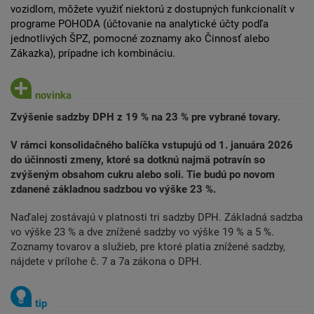
vozidlom, môžete využiť niektorú z dostupných funkcionalít v
programe POHODA (účtovanie na analytické účty podľa
jednotlivých ŠPZ, pomocné zoznamy ako Činnosť alebo
Zákazka), prípadne ich kombináciu.
Zvýšenie sadzby DPH z 19 % na 23 % pre vybrané tovary.
V rámci konsolidačného balíčka vstupujú od 1. januára 2026
do účinnosti zmeny, ktoré sa dotknú najmä potravín so
zvýšeným obsahom cukru alebo soli. Tie budú po novom
zdanené základnou sadzbou vo výške 23 %.
Naďalej zostávajú v platnosti tri sadzby DPH. Základná sadzba
vo výške 23 % a dve znížené sadzby vo výške 19 % a 5 %.
Zoznamy tovarov a služieb, pre ktoré platia znížené sadzby,
nájdete v prílohe č. 7 a 7a zákona o DPH.