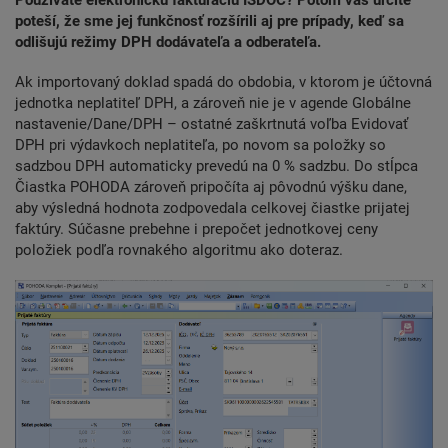
poteší, že sme jej funkčnosť rozšírili aj pre prípady, keď sa
odlišujú režimy DPH dodávateľa a odberateľa.
Ak importovaný doklad spadá do obdobia, v ktorom je účtovná
jednotka neplatiteľ DPH, a zároveň nie je v agende Globálne
nastavenie/Dane/DPH – ostatné zaškrtnutá voľba Evidovať
DPH pri výdavkoch neplatiteľa, po novom sa položky so
sadzbou DPH automaticky prevedú na 0 % sadzbu. Do stĺpca
Čiastka POHODA zároveň pripočíta aj pôvodnú výšku dane,
aby výsledná hodnota zodpovedala celkovej čiastke prijatej
faktúry. Súčasne prebehne i prepočet jednotkovej ceny
položiek podľa rovnakého algoritmu ako doteraz.