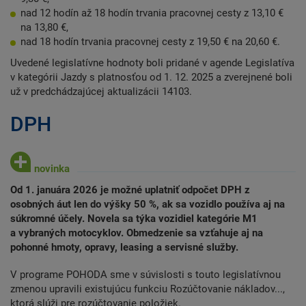
nad 12 hodín až 18 hodín trvania pracovnej cesty z 13,10 €
na 13,80 €,
nad 18 hodín trvania pracovnej cesty z 19,50 € na 20,60 €.
Uvedené legislatívne hodnoty boli pridané v agende Legislatíva
v kategórii Jazdy s platnosťou od 1. 12. 2025 a zverejnené boli
už v predchádzajúcej aktualizácii 14103.
DPH
Od 1. januára 2026 je možné uplatniť odpočet DPH z
osobných áut len do výšky 50 %, ak sa vozidlo používa aj na
súkromné účely. Novela sa týka vozidiel kategórie M1
a vybraných motocyklov. Obmedzenie sa vzťahuje aj na
pohonné hmoty, opravy, leasing a servisné služby.
V programe POHODA sme v súvislosti s touto legislatívnou
zmenou upravili existujúcu funkciu Rozúčtovanie nákladov...,
ktorá slúži pre rozúčtovanie položiek.