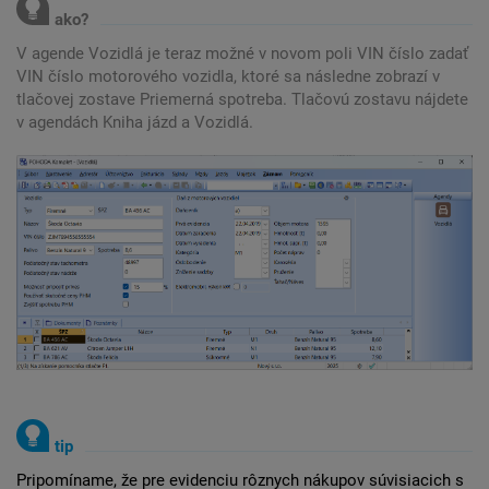
V agende Vozidlá je teraz možné v novom poli VIN číslo zadať
VIN číslo motorového vozidla, ktoré sa následne zobrazí v
tlačovej zostave Priemerná spotreba. Tlačovú zostavu nájdete
v agendách Kniha jázd a Vozidlá.
Pripomíname, že pre evidenciu rôznych nákupov súvisiacich s