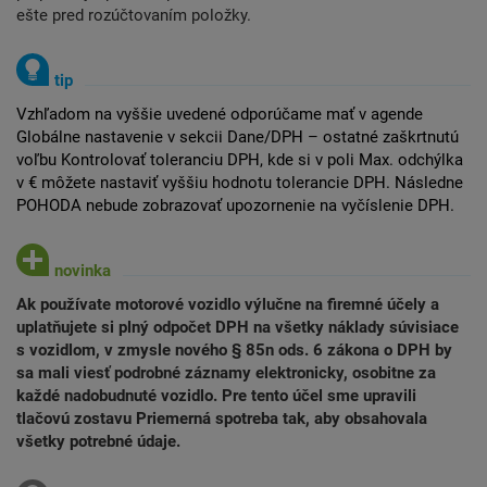
ešte pred rozúčtovaním položky.
Vzhľadom na vyššie uvedené odporúčame mať v agende
Globálne nastavenie v sekcii Dane/DPH – ostatné zaškrtnutú
voľbu Kontrolovať toleranciu DPH, kde si v poli Max. odchýlka
v € môžete nastaviť vyššiu hodnotu tolerancie DPH. Následne
POHODA nebude zobrazovať upozornenie na vyčíslenie DPH.
Ak používate motorové vozidlo výlučne na firemné účely a
uplatňujete si plný odpočet DPH na všetky náklady súvisiace
s vozidlom, v zmysle nového § 85n ods. 6 zákona o DPH by
sa mali viesť podrobné záznamy elektronicky, osobitne za
každé nadobudnuté vozidlo. Pre tento účel sme upravili
tlačovú zostavu Priemerná spotreba tak, aby obsahovala
všetky potrebné údaje.