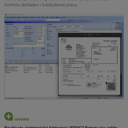
kontrolu dokladov i každodennú prácu.
Používate elektronickú fakturáciu ISDOC? Potom vás určite