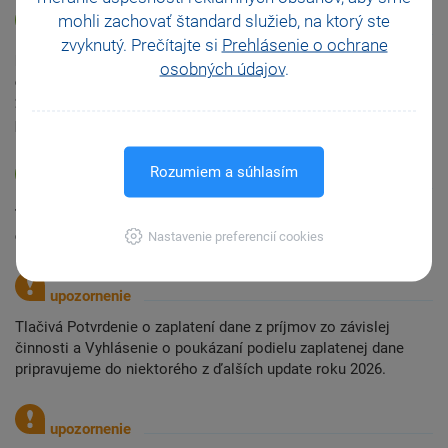
mohli zachovať štandard služieb, na ktorý ste
zvyknutý. Prečítajte si
Prehlásenie o ochrane
Bola aktualizovaná tlačová zostava Prehľad o zrazených a
osobných údajov
.
odvedených preddavkoch na daň na zdaňovacie obdobie roka
2026, rovnako bola upravená štruktúra súboru XML, ktorý sa
používa pre elektronické podanie prehľadu.
Rozumiem a súhlasím
Tlačivo Hlásenie o vyúčtovaní dane platné za zdaňovacie
obdobie 2023 je platné i za zdaňovacie obdobie 2025.
Nastavenie preferencií cookies
Tlačivá Potvrdenie o zaplatení dane z príjmov zo závislej
činnosti a Vyhlásenie o poukázaní podielu zaplatenej dane
pripravujeme do niektorého z ďalších update roku 2026.