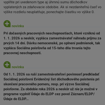
vyplňte pri uvedenom type aj úhrnnú sumu dôchodkov
vyplatených za zdaňovacie obdobie. Ak si nezdaniteľnú časť vo
výške rozdielu neuplatňuje, ponechajte čiastku vo výške 0.
Pri dočasných pracovných neschopnostiach, ktoré vzniknú od
1. 1. 2026 a neskôr, vypláca zamestnávateľ náhradu príjmu za
prvých 14 dní. Dávku nemocenské, po splnení podmienok, tak
vypláca Sociálna poisťovňa od 15-teho dňa trvania tejto
pracovnej neschopnosti.
Od 1. 1. 2026 sa ruší zamestnávateľovi povinnosť predkladať
Sociálnej poisťovni Evidenčný list dôchodkového poistenia pri
skončení pracovného pomeru, resp. pri výzve Sociálnej
poisťovne. Za obdobie roka 2026 a neskôr už nie je možné v
programe vyplniť Údaje do ELDP cez povel Záznam/ELDP/
Údaje do ELDP...