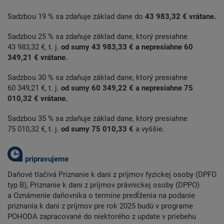
Sadzbou 19 % sa zdaňuje základ dane do
43 983,32 € vrátane.
Sadzbou 25 % sa zdaňuje základ dane, ktorý presiahne
43 983,32 €, t. j.
od sumy 43 983,33 € a nepresiahne
60
349,21 € vrátane.
Sadzbou 30 % sa zdaňuje základ dane, ktorý presiahne
60 349,21 €, t. j.
od sumy 60 349,22 € a nepresiahne
75
010,32 € vrátane.
Sadzbou 35 % sa zdaňuje základ dane, ktorý presiahne
75 010,32 €, t. j.
od sumy 75 010,33 €
a vyššie.
Daňové tlačivá Priznanie k dani z príjmov fyzickej osoby (DPFO
typ B), Priznanie k dani z príjmov právnickej osoby (DPPO)
a Oznámenie daňovníka o termíne predĺženia na podanie
priznania k dani z príjmov pre rok 2025 budú v programe
POHODA zapracované do niektorého z update v priebehu