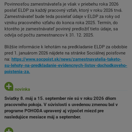
Povinnosťou zamestnávateľa je však v priebehu roka 2026
poslať ELDP za každý pracovný vzťah, ktorý v roku 2026 trvá.
Zamestnávateľ bude teda posielať údaje v ELDP za roky od
vzniku pracovného vzťahu do konca roka 2025. Termín, do
ktorého je zamestnávateľ povinný predložiť tieto údaje, sa
odvíja od počtu zamestnancov k 31. 12. 2025.
Bližšie informácie k lehotám na predkladanie ELDP za obdobie
pred 1. januárom 2026 nájdete na stránke Sociálnej poisťovne
na:
https://www.socpoist.sk/news/zamestnavatelia-taketo-
su-lehoty-na-predkladanie-evidencnych-listov-dochodkoveho-
poistenia-za.
Sviatky 8. máj a 15. september nie sú v roku 2026 dňom
pracovného pokoja. V súvislosti s uvedenou zmenou bol v
programe POHODA upravený aj výpočet miezd pre
nasledujúce mesiace máj a september.