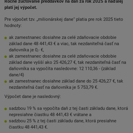
Ročné zúčtovanie preddavkov na daň za rok 2025 a naďalej
platí jej výpočet.
Pre výpočet tzv. „milionárskej dane“ platia pre rok 2025 tieto
hodnoty:
ak zamestnanec dosiahne za celé zdaňovacie obdobie
základ dane 48 441,43 € a viac, tak nezdaniteľná časť na
daňovníka je 0,- €,
ak zamestnanec dosiahne za celé zdaňovacie obdobie
základ dane vyšší ako 25 426,27 €, tak nezdaniteľná časť na
daňovníka sa vypočíta nasledovne: 12 110,36 - (základ
dane/4)
ak zamestnanec dosiahne základ dane do 25 426,27 €, tak
nezdaniteľná časť na daňovníka je 5 753,79 €.
Výpočet dane je nasledovný:
sadzbou 19 % sa vypočíta daň z tej časti základu dane, ktorá
nepresiahne čiastku 48 441,43 € vrátane a
sadzbou 25 % z tej časti základu dane, ktorá presiahne
čiastku 48 441,43 €.