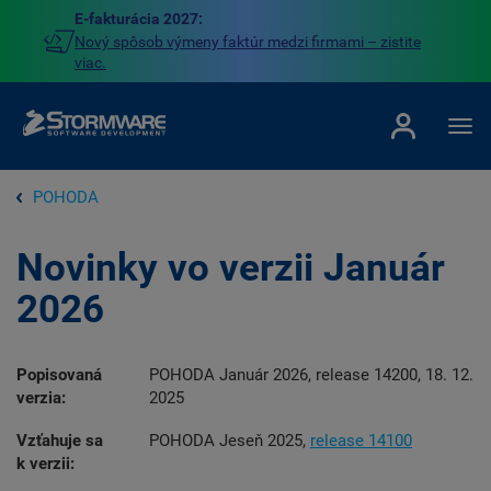
E-fakturácia 2027:
Nový spôsob výmeny faktúr medzi firmami – zistite
viac.
POHODA
Novinky vo verzii Január
2026
Popisovaná
POHODA Január 2026, release 14200, 18. 12.
verzia:
2025
Vzťahuje sa
POHODA Jeseň 2025,
release 14100
k verzii: