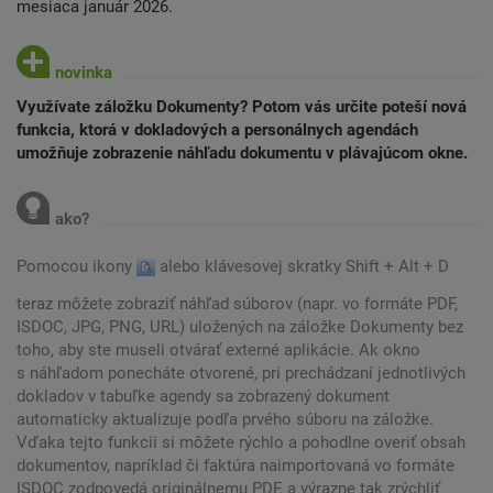
mesiaca január 2026.
Využívate záložku Dokumenty? Potom vás určite poteší nová
funkcia, ktorá v dokladových a personálnych agendách
umožňuje zobrazenie náhľadu dokumentu v plávajúcom okne.
Pomocou ikony
alebo klávesovej skratky Shift + Alt + D
teraz môžete zobraziť náhľad súborov (napr. vo formáte PDF,
ISDOC, JPG, PNG, URL) uložených na záložke Dokumenty bez
toho, aby ste museli otvárať externé aplikácie. Ak okno
s náhľadom ponecháte otvorené, pri prechádzaní jednotlivých
dokladov v tabuľke agendy sa zobrazený dokument
automaticky aktualizuje podľa prvého súboru na záložke.
Vďaka tejto funkcii si môžete rýchlo a pohodlne overiť obsah
dokumentov, napríklad či faktúra naimportovaná vo formáte
ISDOC zodpovedá originálnemu PDF, a výrazne tak zrýchliť