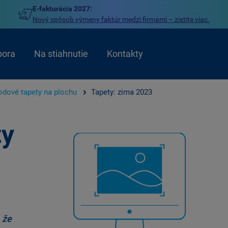
E-fakturácia 2027:
Nový spôsob výmeny faktúr medzi firmami – zistite viac.
pora
Na stiahnutie
Kontakty
dové tapety na plochu
Tapety: zima 2023
ty
 že