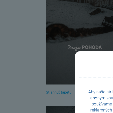
Aby naše str
Stiahnuť tapetu
anonymizov
používame i
reklamných 