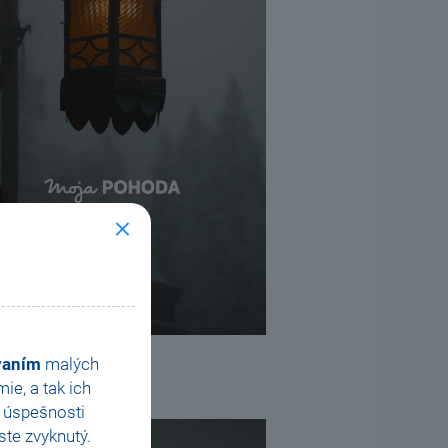
ovaním
malých
uť tapetu
e, a tak ich
e úspešnosti
te zvyknutý.