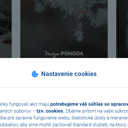
Nastavenie cookies
ánky fungovali ako majú
potrebujeme váš súhlas so sprac
Stiahnuť tapetu
Stiahn
aných súborov –
tzv. cookies.
Dbáme pritom na vaše súkromi
ba pre správne fungovanie webu, štatistické účely a merani
obsahov, aby sme mohli zachovať štandard služieb, na ktorý s