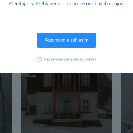
Prečítajte si
Prehlásenie o ochrane osobných údajov
.
Rozumiem a súhlasím
Nastavenie preferencií cookies