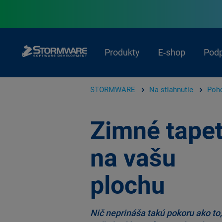
Produkty
E‑shop
Pod
STORMWARE
Na stiahnutie
Poho
Zimné tape
na vašu
plochu
Nič neprináša takú pokoru ako to,