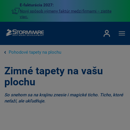
E-fakturácia 2027:
Nový spôsob výmeny faktúr medzi firmami – zistite
viac.
Pohodové tapety na plochu
Zimné tapety na vašu
plochu
So snehom sa na krajinu znesie i magické ticho. Ticho, ktoré
neťaží, ale ukľudňuje.