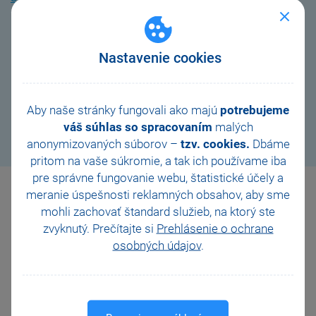
Nastavenie cookies
Stiahnuť všetky tapety pre mobil
Aby naše stránky fungovali ako majú
potrebujeme
váš súhlas so spracovaním
malých
anonymizovaných súborov –
tzv. cookies.
Dbáme
pritom na vaše súkromie, a tak ich
používame iba
pre správne fungovanie webu, štatistické účely a
meranie úspešnosti reklamných obsahov, aby sme
PC tapety na plochu
mohli zachovať štandard služieb, na ktorý ste
zvyknutý. Prečítajte si
Prehlásenie o ochrane
osobných údajov
.