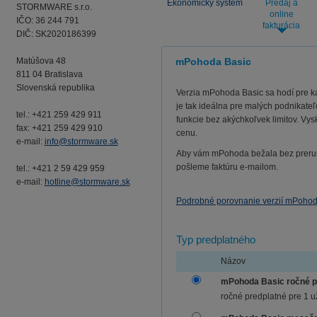
Ekonomický systém
Predaj a
STORMWARE s.r.o.
online
IČO: 36 244 791
fakturácia
DIČ: SK2020186399
Matúšova 48
mPohoda Basic
811 04 Bratislava
Slovenská republika
Verzia mPohoda Basic sa hodí pre ka
je tak ideálna pre malých podnikate
tel.: +421 259 429 911
funkcie bez akýchkoľvek limitov. Vy
fax: +421 259 429 910
cenu.
e-mail:
info@stormware.sk
Aby vám mPohoda bežala bez prerušen
pošleme faktúru e-mailom.
tel.: +421 2 59 429 959
e-mail:
hotline@stormware.sk
Podrobné porovnanie verzií mPoho
Typ predplatného
Názov
mPohoda Basic ročné p
ročné predplatné pre 1 u