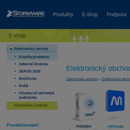
Produkty
E‑shop
Podpora
E-shop
Elektronický obchod
Katalóg produktov
Odborné školenia
Elektronický obcho
SERVIS 2026
Rozšírenia
Zákaznícke centrum
Elektronický obc
Košík
Všeobecné obchodné
podmienky
Zákaznícke centrum
Prevádzkovateľ:
POHODA
mPohoda