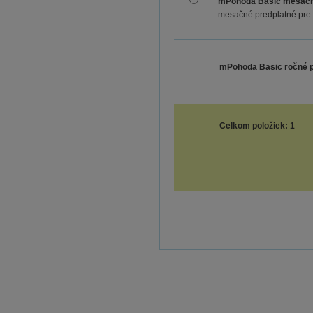
mPohoda Basic mesačn
mesačné predplatné pre 
mPohoda Basic ročné p
Celkom položiek: 1