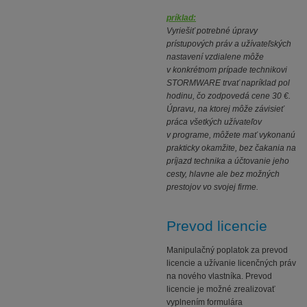
príklad:
Vyriešiť potrebné úpravy
prístupových práv a užívateľských
nastavení vzdialene môže
v konkrétnom prípade technikovi
STORMWARE trvať napríklad pol
hodinu, čo zodpovedá cene 30 €.
Úpravu, na ktorej môže závisieť
práca všetkých užívateľov
v programe, môžete mať vykonanú
prakticky okamžite, bez čakania na
príjazd technika a účtovanie jeho
cesty, hlavne ale bez možných
prestojov vo svojej firme.
Prevod licencie
Manipulačný poplatok za prevod
licencie a užívanie licenčných práv
na nového vlastníka. Prevod
licencie je možné zrealizovať
vyplnením formulára