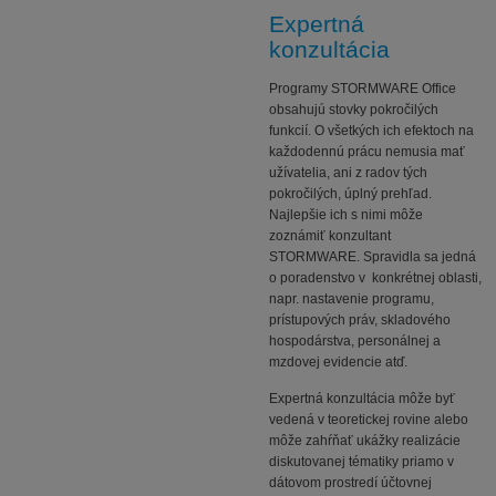
Expertná
konzultácia
Programy STORMWARE Office
obsahujú stovky pokročilých
funkcií. O všetkých ich efektoch na
každodennú prácu nemusia mať
užívatelia, ani z radov tých
pokročilých, úplný prehľad.
Najlepšie ich s nimi môže
zoznámiť konzultant
STORMWARE. Spravidla sa jedná
o poradenstvo v konkrétnej oblasti,
napr. nastavenie programu,
prístupových práv, skladového
hospodárstva, personálnej a
mzdovej evidencie atď.
Expertná konzultácia môže byť
vedená v teoretickej rovine alebo
môže zahŕňať ukážky realizácie
diskutovanej tématiky priamo v
dátovom prostredí účtovnej