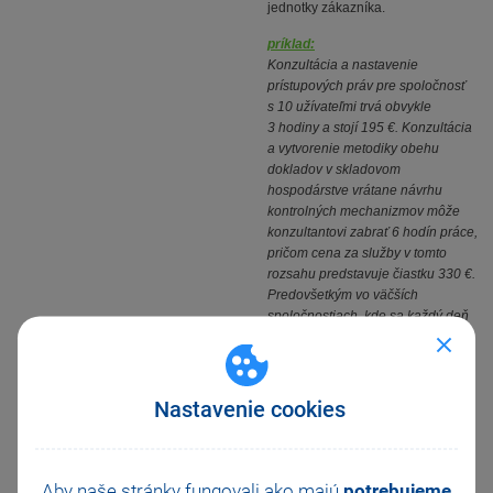
jednotky zákazníka.
príklad:
Konzultácia a nastavenie
prístupových práv pre spoločnosť
s 10 užívateľmi trvá obvykle
3 hodiny a stojí 195 €. Konzultácia
a vytvorenie metodiky obehu
dokladov v skladovom
hospodárstve vrátane návrhu
kontrolných mechanizmov môže
konzultantovi zabrať 6 hodín práce,
pričom cena za služby v tomto
rozsahu predstavuje čiastku 330 €.
Predovšetkým vo väčších
spoločnostiach, kde sa každý deň
realizujú desiatky či stovky
transakcií, je nemysliteľné začať
pracovať v systéme bez dôkladnej
prípravy. Prípravou svojich
Nastavenie cookies
pracovníkov zamedzíte veľkým
stratám, ktoré by mohli vzniknúť,
keby užívatelia nedokázali systém
od začiatku efektívne používať.
Aby naše stránky fungovali ako majú
potrebujeme