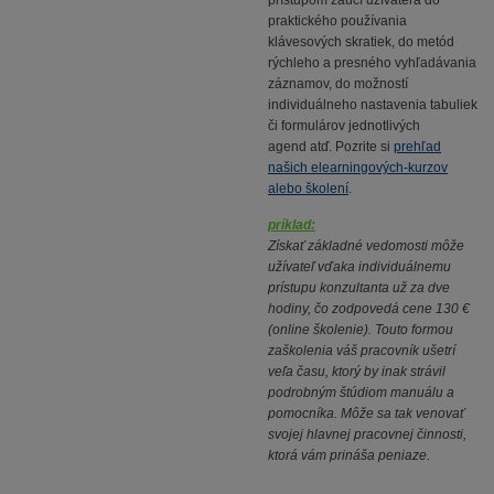
prístupom zaučí užívateľa do
praktického používania
klávesových skratiek, do metód
rýchleho a presného vyhľadávania
záznamov, do možností
individuálneho nastavenia tabuliek
či formulárov jednotlivých
agend atď. Pozrite si
prehľad
našich elearningových-kurzov
alebo školení
.
príklad:
Získať základné vedomosti môže
užívateľ vďaka individuálnemu
prístupu konzultanta už za dve
hodiny, čo zodpovedá cene 130 €
(online školenie). Touto formou
zaškolenia váš pracovník ušetrí
veľa času, ktorý by inak strávil
podrobným štúdiom manuálu a
pomocníka. Môže sa tak venovať
svojej hlavnej pracovnej činnosti,
ktorá vám prináša peniaze.