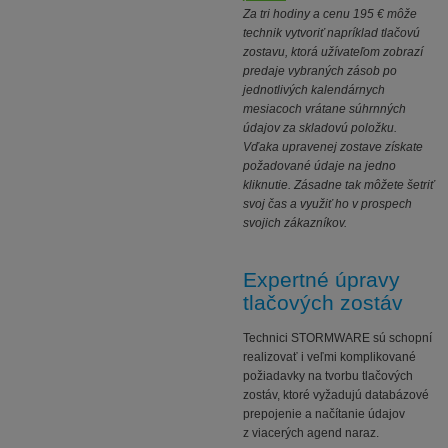
Za tri hodiny a cenu 195 € môže
technik vytvoriť napríklad tlačovú
zostavu, ktorá užívateľom zobrazí
predaje vybraných zásob po
jednotlivých kalendárnych
mesiacoch vrátane súhrnných
údajov za skladovú položku.
Vďaka upravenej zostave získate
požadované údaje na jedno
kliknutie. Zásadne tak môžete šetriť
svoj čas a využiť ho v prospech
svojich zákazníkov.
Expertné úpravy
tlačových zostáv
Technici STORMWARE sú schopní
realizovať i veľmi komplikované
požiadavky na tvorbu tlačových
zostáv, ktoré vyžadujú databázové
prepojenie a načítanie údajov
z viacerých agend naraz.