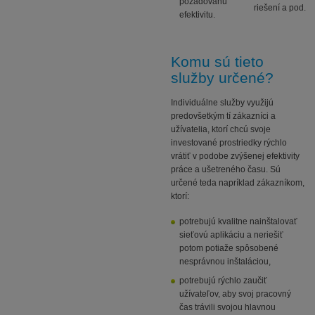
požadovanú
riešení a pod.
efektivitu.
Komu sú tieto
služby určené?
Individuálne služby využijú
predovšetkým tí zákazníci a
užívatelia, ktorí chcú svoje
investované prostriedky rýchlo
vrátiť v podobe zvýšenej efektivity
práce a ušetreného času. Sú
určené teda napríklad zákazníkom,
ktorí:
potrebujú kvalitne nainštalovať
sieťovú aplikáciu a neriešiť
potom potiaže spôsobené
nesprávnou inštaláciou,
potrebujú rýchlo zaučiť
užívateľov, aby svoj pracovný
čas trávili svojou hlavnou