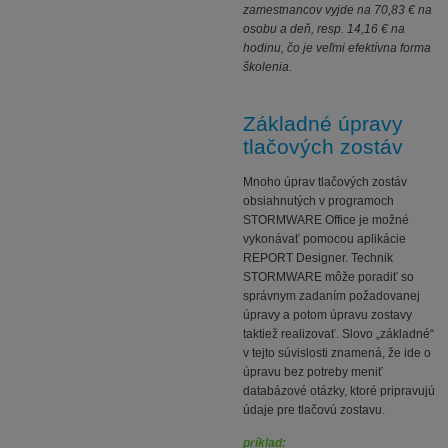
zamestnancov vyjde na 70,83 € na
osobu a deň, resp. 14,16 € na
hodinu, čo je veľmi efektívna forma
školenia.
Základné úpravy
tlačových zostáv
Mnoho úprav tlačových zostáv
obsiahnutých v programoch
STORMWARE Office je možné
vykonávať pomocou aplikácie
REPORT Designer. Technik
STORMWARE môže poradiť so
správnym zadaním požadovanej
úpravy a potom úpravu zostavy
taktiež realizovať. Slovo „základné“
v tejto súvislosti znamená, že ide o
úpravu bez potreby meniť
databázové otázky, ktoré pripravujú
údaje pre tlačovú zostavu.
príklad: