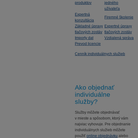
produktov
jedného
užívateľa
Expertná
Firemné školenie
konzultácia
Základné úpravy
Expertné úpravy
tlačových zostáv
tlačových zostáv
Importy dat
Vzdialená správa
Prevod licencie
Cenník individuálnych služieb
Ako objednať
individuálne
služby?
Služby môžete objednávať
v mieste a spôsobom, ktorý vám
najviac vyhovuje. Pre objednanie
individuálnych služieb môžete
použiť
online objednávku
alebo