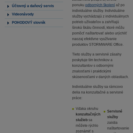
ponuku
odborných školení
až po
Účtovný a daňový servis
individuálne služby. Individuálne
Videonávody
služby vychádzajú z individuálnych
potrieb užívateľov a zahŕňajú
POHODOVÝ slovník
širokú škálu činností, ktoré môžu
pomôcť naštartovať alebo urýchliť
naozaj efektívne využívanie
produktov STORMWARE Office.
Tieto služby a servisné zásahy
poskytuje tím technikov a
konzultantov s odbornými
znalosťami i praktickými
skúsenosťami v daných oblastiach.
Individuálne služby sa rámcovo
delia na konzultačné a servisné
práce:
Vďaka okruhu
Servisné
konzultačných
služby
služieb
sa
zaistia
môžete rýchlo
naštartovanie
zoznámiť s