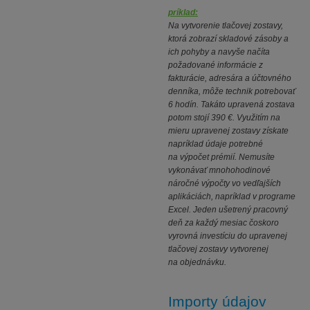
príklad:
Na vytvorenie tlačovej zostavy,
ktorá zobrazí skladové zásoby a
ich pohyby a navyše načíta
požadované informácie z
fakturácie, adresára a účtovného
denníka, môže technik potrebovať
6 hodín. Takáto upravená zostava
potom stojí 390 €. Využitím na
mieru upravenej zostavy získate
napríklad údaje potrebné
na výpočet prémií. Nemusíte
vykonávať mnohohodinové
náročné výpočty vo vedľajších
aplikáciách, napríklad v programe
Excel. Jeden ušetrený pracovný
deň za každý mesiac čoskoro
vyrovná investíciu do upravenej
tlačovej zostavy vytvorenej
na objednávku.
Importy údajov