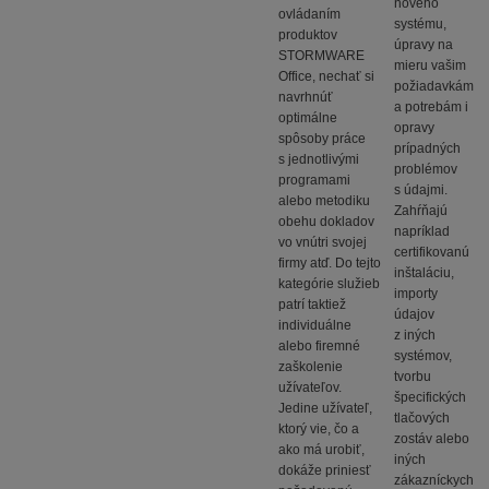
nového
ovládaním
systému,
produktov
úpravy na
STORMWARE
mieru vašim
Office, nechať si
požiadavkám
navrhnúť
a potrebám i
optimálne
opravy
spôsoby práce
prípadných
s jednotlivými
problémov
programami
s údajmi.
alebo metodiku
Zahŕňajú
obehu dokladov
napríklad
vo vnútri svojej
certifikovanú
firmy atď. Do tejto
inštaláciu,
kategórie služieb
importy
patrí taktiež
údajov
individuálne
z iných
alebo firemné
systémov,
zaškolenie
tvorbu
užívateľov.
špecifických
Jedine užívateľ,
tlačových
ktorý vie, čo a
zostáv alebo
ako má urobiť,
iných
dokáže priniesť
zákazníckych