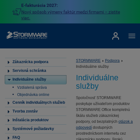
E-fakturácia 2027:
Nový spôsob výmeny faktúr medzi firmami – zistite
viac.
STORMWARE
Podpora
Zákaznícka podpora
Individuálne služby
Servisná schránka
Individuálne
Individuálne služby
služby
Vzdialená správa
Objednávka online
Spoločnosť STORMWARE
Cenník individuálnych služieb
poskytuje užívateľom produktov
STORMWARE Office kompletnú
Tvorba zostáv
škálu služieb zákazníckej
Inštalácia produktov
podpory, od bezplatných
otázok a
odpovedí
dostupných
Systémové požiadavky
prostredníctvom internetu cez
FAQ
zákaznícku podporu, širokú