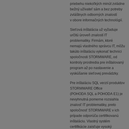
priebehu niekoľkých minút zvládne
bežný užívateľ sám a bez potreby
zvláštnych odborných znalostí
v obore informačných technológií.
Sieťová inštalácia už vyžaduje
určitú úroveň znalostí IT
problematiky. Firmám, ktoré
nemajú vlastného správcu IT, môžu
takúto inštaláciu vykonať technici
spoločnosti STORMWARE, od
kontroly prostredia pre inštalovaný
program až po nastavenie a
vyskúšanie sieťovej prevádzky.
Pre inštaláciu SQL verzií produktov
STORMWARE Office
(POHODA SQL a POHODA E1) je
nevyhnutná pomerne rozsiahla
znalosť IT problematiky, preto
spoločnosť STORMWARE v ich
prípade odporúča certifikovanú
inštaláciu. Vlastný systém
certifikácie zaisťuje vysoký