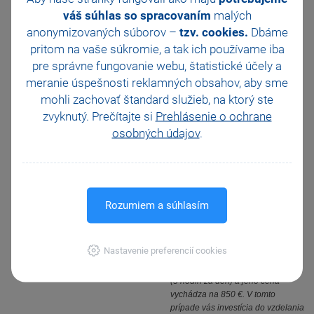
váš súhlas so spracovaním
malých
anonymizovaných súborov –
tzv. cookies.
Dbáme
Firemné školenie
pritom na vaše súkromie, a tak ich
používame iba
Firemné školenie je moderná,
pre správne fungovanie webu, štatistické účely a
adresná a efektívna forma
meranie úspešnosti reklamných obsahov, aby sme
vzdelávania viacerých účastníkov
mohli zachovať štandard služieb, na ktorý ste
naraz. Prebieha podľa osnovy
zostavenej v spolupráci
zvyknutý. Prečítajte si
Prehlásenie o ochrane
s konzultantom STORMWARE
osobných údajov
.
a počíta sa v ňom s dostatočným
priestorom pre konkrétne otázky
a diskusiu. Firemné školenie sa
môže odohrávať ako priamo
u zákazníka, tak v učebniach
Rozumiem a súhlasím
STORMWARE.
príklad:
Firemné školenie na tému vedenia
Nastavenie preferencií cookies
skladu a fakturácie pre
6 účastníkov je obvykle dvojdňové
(5 hodín za deň) a jeho cena
vychádza na 850 €. V tomto
prípade vás investícia do vzdelania