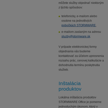
môžete služby objednať niektorým
z týchto spôsobov:
telefonicky, e-mailom alebo
osobne na jednotlivých
pobočkách STORMWARE
,
e-mailom zaslaným na adresu
sluzby@stormware.sk
.
V prípade elektronickej formy
objednania vás budeme
kontaktovať za účelom upresnenia
rozsahu prác, cenovej kalkulácie a
dohodnutia termínu poskytnutia
služieb.
Inštalácia
produktov
Lokálna inštalácia produktov
STORMWARE Office je pomerne
jednoduchým úkonom, ktorý v