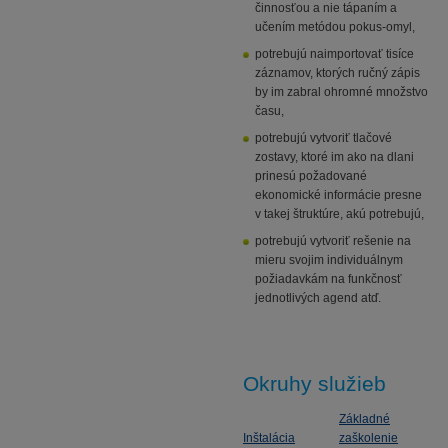
činnosťou a nie tápaním a
učením metódou pokus-omyl,
potrebujú naimportovať tisíce
záznamov, ktorých ručný zápis
by im zabral ohromné množstvo
času,
potrebujú vytvoriť tlačové
zostavy, ktoré im ako na dlani
prinesú požadované
ekonomické informácie presne
v takej štruktúre, akú potrebujú,
potrebujú vytvoriť rešenie na
mieru svojim individuálnym
požiadavkám na funkčnosť
jednotlivých agend atď.
Okruhy služieb
Základné
Inštalácia
zaškolenie