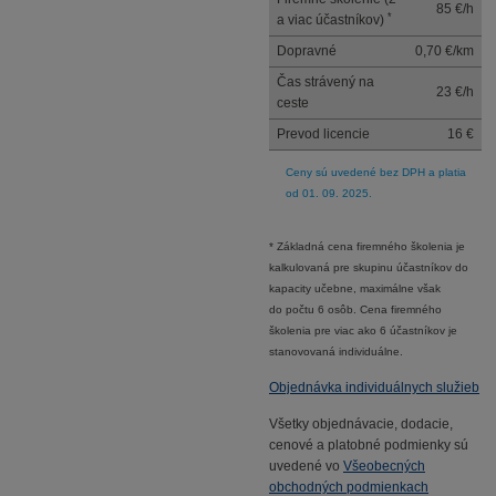
85 €/h
*
a viac účastníkov)
Dopravné
0,70 €/km
Čas strávený na
23 €/h
ceste
Prevod licencie
16 €
Ceny sú uvedené bez DPH a platia
od 01. 09. 2025.
* Základná cena firemného školenia je
kalkulovaná pre skupinu účastníkov do
kapacity učebne, maximálne však
do počtu 6 osôb. Cena firemného
školenia pre viac ako 6 účastníkov je
stanovovaná individuálne.
Objednávka individuálnych služieb
Všetky objednávacie, dodacie,
cenové a platobné podmienky sú
uvedené vo
Všeobecných
obchodných podmienkach