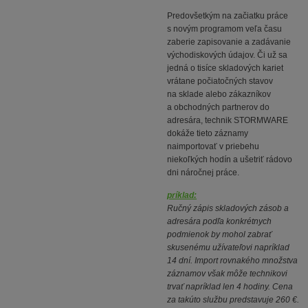
Predovšetkým na začiatku práce
s novým programom veľa času
zaberie zapisovanie a zadávanie
východiskových údajov. Či už sa
jedná o tisíce skladových kariet
vrátane počiatočných stavov
na sklade alebo zákazníkov
a obchodných partnerov do
adresára, technik STORMWARE
dokáže tieto záznamy
naimportovať v priebehu
niekoľkých hodín a ušetriť rádovo
dni náročnej práce.
príklad:
Ručný zápis skladových zásob a
adresára podľa konkrétnych
podmienok by mohol zabrať
skusenému užívateľovi napríklad
14 dní. Import rovnakého množstva
záznamov však môže technikovi
trvať napríklad len 4 hodiny. Cena
za takúto službu predstavuje 260 €.