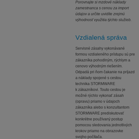
Porovnajte si mzdové náklady
zamestnanca s cenou za import
údajov a určite uvidíte zrejmú
výhodnosť využitia týchto služieb.
Vzdialená správa
Servisné zásahy vykonávané
formou vzdialeného prístupu sú pre
zákazníka pohodlným, rýchlym a
cenovo výhodným riešením.
Odpadá pri ňom čakanie na príjazd
a náklady spojené s cestou
technika STORMWARE
k zákazníkovi. Touto cestou je
možné rýchlo vykonať zásah
(opravu) priamo v údajoch
zákazníka alebo s konzultantom
STORMWARE prediskutovať
konkrétne používaný postup
pomocou sledovania jednotlivých
krokov priamo na obrazovke
svojho počítača.