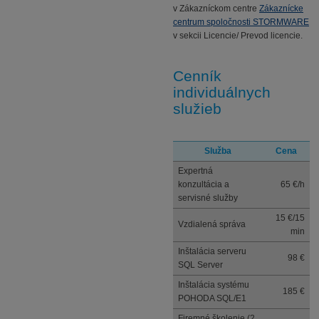
v Zákazníckom centre
Zákaznícke
centrum spoločnosti STORMWARE
v sekcii Licencie/ Prevod licencie.
Cenník
individuálnych
služieb
Služba
Cena
Expertná
konzultácia a
65 €/h
servisné služby
15 €/15
Vzdialená správa
min
Inštalácia serveru
98 €
SQL Server
Inštalácia systému
185 €
POHODA SQL/E1
Firemné školenie (2