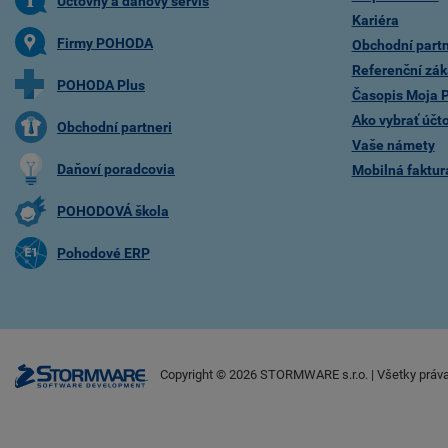
Účtovný a daňový servis
Kariéra
Firmy POHODA
Obchodní partn
Referenční zák
POHODA Plus
Časopis Moja
Ako vybrať účt
Obchodní partneri
Vaše námety
Daňoví poradcovia
Mobilná faktu
POHODOVÁ škola
Pohodové ERP
Copyright ©
2026
STORMWARE s.r.o. | Všetky práv