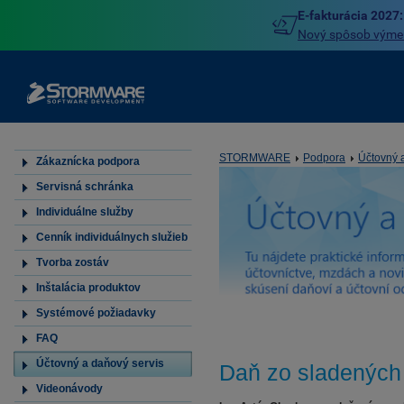
E-fakturácia 2027:
Nový spôsob výmeny
STORMWARE
Podpora
Účtovný 
Zákaznícka podpora
Servisná schránka
Individuálne služby
Cenník individuálnych služieb
Tvorba zostáv
Inštalácia produktov
Systémové požiadavky
FAQ
Účtovný a daňový servis
Daň zo sladených 
Videonávody