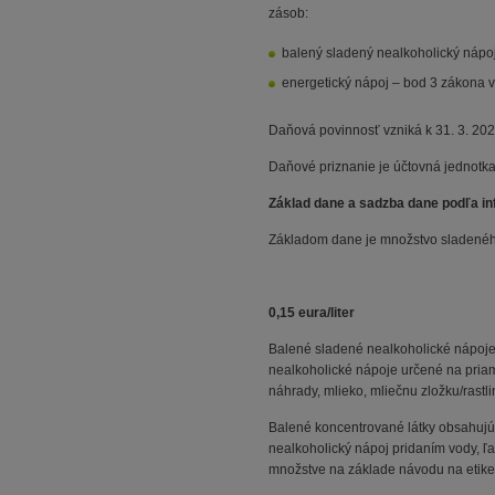
zásob:
balený sladený nealkoholický nápoj
energetický nápoj – bod 3 zákona v
Daňová povinnosť vzniká k 31. 3. 202
Daňové priznanie je účtovná jednotka
Základ dane a sadzba dane podľa in
Základom dane je množstvo sladeného
0,15 eura/liter
Balené sladené nealkoholické nápoje
nealkoholické nápoje určené na priam
náhrady, mlieko, mliečnu zložku/rastli
Balené koncentrované látky obsahujúc
nealkoholický nápoj pridaním vody, ľa
množstve na základe návodu na etiket