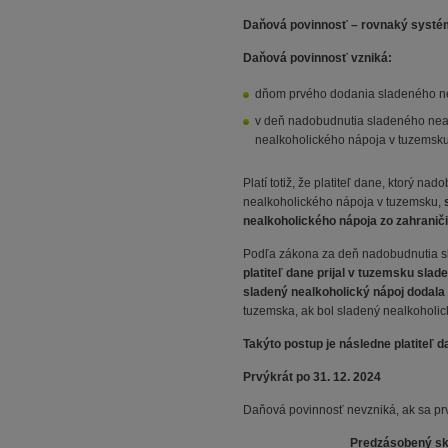
Daňová povinnosť – rovnaký systé
Daňová povinnosť vzniká:
dňom prvého dodania sladeného ne
v deň nadobudnutia sladeného nea
nealkoholického nápoja v tuzemsku
Platí totiž, že platiteľ dane, ktorý 
nealkoholického nápoja v tuzemsku,
nealkoholického nápoja zo zahranič
Podľa zákona za deň nadobudnutia sl
platiteľ dane prijal v tuzemsku slad
sladený nealkoholický nápoj dodala 
tuzemska, ak bol sladený nealkoholic
Takýto postup je následne platiteľ
Prvýkrát po 31. 12. 2024
Daňová povinnosť nevzniká, ak sa pr
Predzásobený skl