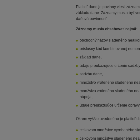
Platiteľ dane je povinný viesť zázn
základu dane. Záznamy musia byť vede
daňová povinnosť.
Záznamy musia obsahovať najmä:
obchodný názov sladeného nealkoh
príslušný kód kombinovanej nomenk
základ dane,
údaje preukazujúce určenie sadzby
sadzbu dane,
množstvo vráteného sladeného nea
množstvo vráteného sladeného nea
nápoja,
údaje preukazujúce určenie opravy
Okrem vyššie uvedeného je platiteľ 
celkovom množstve vyrobeného sla
celkovom množstve sladeného neal