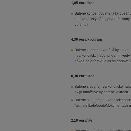
1,05 eura/liter
Balené koncentrované látky obsahuj
nealkoholický nápoj pridaním vody, 
objemu).
4,30 eura/kilogram
Balené koncentrované látky obsahuj
nealkoholický nápoj pridaním vody, 
návod na prípravu a ak sa dodáva v
0,30 eura/liter
Balené sladené nealkoholické nápo
ak je množstvo vyjadrené v litroch.
Balené sladené nealkoholické nápo
(ak na etikete/obale/dokumentácii 
2,10 eura/liter