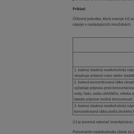
Príklad:
Účtovná jednotka, ktorá overuje UZ a
nápoje v nasledujúcich množstvách.
1. balený sladený nealkoholický náp
obsahuje pridaný cukor alebo sladid
2. balená koncentrovaná látka obsahu
vyžaduje prípravu pred konzumáciou
vody, ľadu, oxidu uhličitého, mlieka 
takejto príprave možné konzumovať 
3. balený sladený nealkoholický ná
koncentrovaná látka podľa druhého 
ÚJ je povinná vykonať inventarizáciu 
Porovnaním nadobudnutia zásob za sle