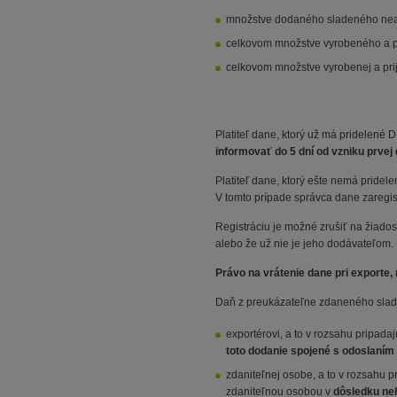
množstve dodaného sladeného neal
celkovom množstve vyrobeného a pr
celkovom množstve vyrobenej a prij
Platiteľ dane, ktorý už má pridelené 
informovať do 5 dní od vzniku prvej
Platiteľ dane, ktorý ešte nemá pridel
V tomto prípade správca dane zaregistr
Registráciu je možné zrušiť na žiados
alebo že už nie je jeho dodávateľom.
Právo na vrátenie dane pri exporte,
Daň z preukázateľne zdaneného sla
exportérovi, a to v rozsahu pripa
toto dodanie spojené s odoslaním 
zdaniteľnej osobe, a to v rozsahu 
zdaniteľnou osobou v
dôsledku neh