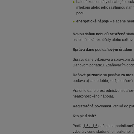
balené koncentráty obsahujúce cuko
mliekom alebo jeho rastlinnou náhra
pod.;
energetické nápoje
– sladené neal
Novou daňou nebudú zaťažené
slade
osobitné lekárske účely alebo celkov
Správa dane pod daňovým úradom
Správu dane vykonáva a správcom da
Daňovom poriadku. Zdaňovacím obdob
Daňové priznanie
sa podáva
za mes
podáva aj za obdobie, keď je daňová
Vrátenie dane prostredníctvom daňové
nealkoholického nápoja).
Registračná povinnosť
vzniká
do pia
Kto platí daň?
Podľa
§ 5 a § 6
daň platia
podnikateľ
vyberú v cene sladeného nealkoholic