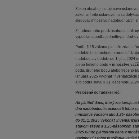
Zákon obsahuje zaujímavé ustanoveni
zákona. Tieto ustanovenia sa dotýkaj
sledovať množstvo nadobudnutých sla
Z nadmerného predzásobenia defino
vypočítaná podľa jednotlivých druhov
Podľa § 15 zákona platí, že zdaniteľ
obdobie bezprostredne predchádzajúce
nadobudla v období od 1. júla 2024 
alebo tretieho bodu v
množstve väčš
bodu
, druhého bodu alebo tretieho b
januára 2025 vykonať inventarizáciu
a to podľa stavu k 31. decembru 2024
Preložené do ľudskej reči:
Ak platiteľ dane, ktorý zostavuje ú
dňu nadobudnutia účinnosti tohto zá
množstve väčšom ako 1,25- násobok 
do 31. 1. 2025 vykonať inventarizác
stavom zásob a 1,25-násobkom stavu
2025 týmto platiteľom dane v množs
povinnosť z tohto množstva vzniká k