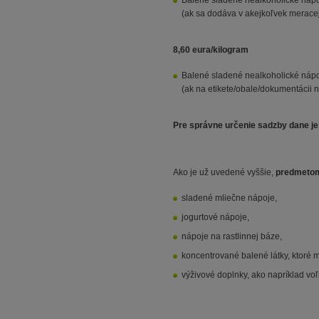
Balené sladené nealkoholické nápo
(ak sa dodáva v akejkoľvek merace
8,60 eura/kilogram
Balené sladené nealkoholické nápo
(ak na etikete/obale/dokumentácii 
Pre správne určenie sadzby dane je
Ako je už uvedené vyššie,
predmetom
sladené mliečne nápoje,
jogurtové nápoje,
nápoje na rastlinnej báze,
koncentrované balené látky, ktoré m
výživové doplnky, ako napríklad vo