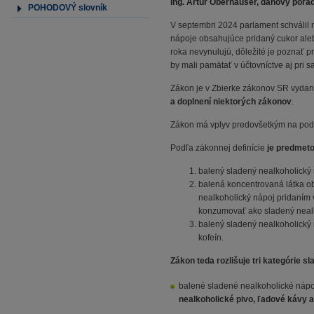
Ing. Artúr Oberhauser, daňový poradc
POHODOVÝ slovník
V septembri 2024 parlament schválil 
nápoje obsahujúce pridaný cukor aleb
roka nevynulujú, dôležité je poznať 
by mali pamätať v účtovníctve aj pri s
Zákon je v Zbierke zákonov SR vyda
a doplnení niektorých zákonov
.
Zákon má vplyv predovšetkým na podn
Podľa zákonnej definície
je predmet
balený sladený nealkoholický 
balená koncentrovaná látka ob
nealkoholický nápoj pridaním v
konzumovať ako sladený nealk
balený sladený nealkoholický
kofeín.
Zákon teda rozlišuje tri kategórie 
balené sladené nealkoholické náp
nealkoholické pivo, ľadové kávy al