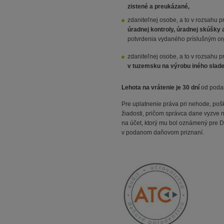
zistené a preukázané,
zdaniteľnej osobe, a to v rozsahu
úradnej kontroly, úradnej skúšky
potvrdenia vydaného príslušným org
zdaniteľnej osobe, a to v rozsahu
v tuzemsku na výrobu iného slade
Lehota na vrátenie je 30 dní
od podan
Pre uplatnenie práva pri nehode, poš
žiadosti, pričom správca dane vyzve 
na účet, ktorý mu bol oznámený pre D
v podanom daňovom priznaní.