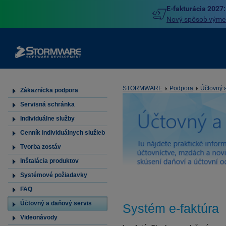
E-fakturácia 2027:
Nový spôsob výmeny
STORMWARE
Podpora
Účtovný 
Zákaznícka podpora
Servisná schránka
Individuálne služby
Cenník individuálnych služieb
Tvorba zostáv
Inštalácia produktov
Systémové požiadavky
FAQ
Účtovný a daňový servis
Systém e-faktúra
Videonávody