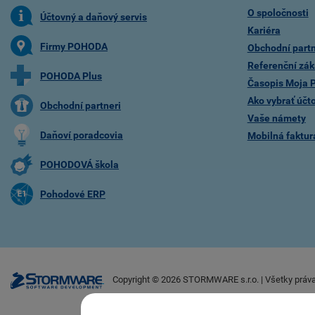
O spoločnosti
Účtovný a daňový servis
Kariéra
Firmy POHODA
Obchodní partn
Referenční zák
POHODA Plus
Časopis Moja
Ako vybrať účt
Obchodní partneri
Vaše námety
Daňoví poradcovia
Mobilná faktu
POHODOVÁ škola
Pohodové ERP
Copyright ©
2026
STORMWARE s.r.o. | Všetky práv