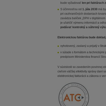
bude vyžadovať
len pri faktúrach
S účinnosťou od
1. júla 2030
má by
pri cezhraničných dodaniach tovarov
zavádza balíček „DPH v digitálnom
je uľahčiť výmenu informácií a od
podávať kontrolný a súhrnný výk
Elektronickou faktúrou bude doklad,
vyhotovený, zaslaný a prijatý v št
v súlade s formátom a technickými
predpisom Ministerstva financií Slo
V súvislosti so zavedením povinnej el
cieľom väčšej efektivity správy daní
elektronickej fakturácii a zákona o v