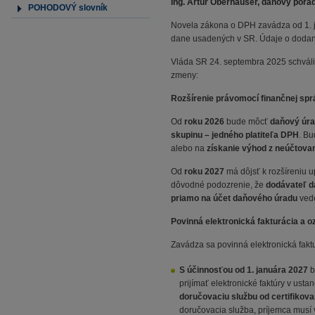
Ing. Artúr Oberhauser, daňový porad
POHODOVÝ slovník
Novela zákona o DPH zavádza od 1. ja
dane usadených v SR. Údaje o dodania
Vláda SR 24. septembra 2025 schváli
zmeny:
Rozšírenie právomocí finančnej spr
Od
roku 2026
bude môcť
daňový úr
skupinu – jedného platiteľa DPH
. Bu
alebo na
získanie výhod z neúčtova
Od
roku 2027
má dôjsť k rozšíreniu 
dôvodné podozrenie, že
dodávateľ d
priamo na účet daňového úradu
vede
Povinná elektronická fakturácia a 
Zavádza sa povinná elektronická faktu
S účinnosťou od 1. januára 2027
b
prijímať elektronické faktúry v us
doručovaciu službu od certifikov
doručovacia služba, príjemca musí 