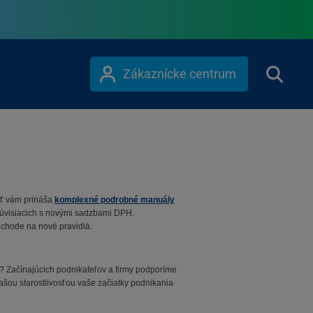
Zákaznícke centrum
sť vám prináša
komplexné podrobné manuály
súvisiacich s novými sadzbami DPH.
rechode na nové pravidlá.
? Začínajúcich podnikateľov a firmy podporíme
šou starostlivosťou vaše začiatky podnikania