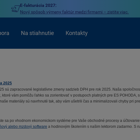
E-fakturácia 2027:
Nový spôsob výmeny faktúr medzi firmami – zistite viac.
pora
Na stiahnutie
Kontakty
ka 2025
25 sú zapracované legislatívne zmeny sadzieb DPH pre rok 2025. Naša spoločno
y
, ktoré vám pomôžu ľahko sa zorientovať v postupoch platných pre ES POHODA, 
 naše materiály sú navrhnuté tak, aby vám ušetrili čas a minimalizovali chyby pri p
zeráte sa po vhodnom ekonomickom systéme pre Vaše obchodné procesy a účtovanie
aňový alebo mzdový software
a hodinovým školením s našim lektorom zadarmo. S na