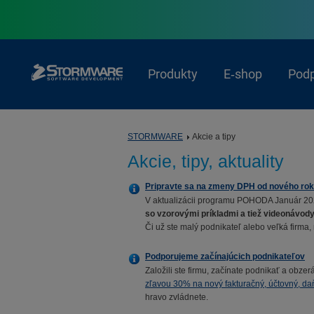
Produkty
E‑shop
Pod
STORMWARE
Akcie a tipy
Akcie, tipy, aktuality
Pripravte sa na zmeny DPH od nového ro
V aktualizácii programu POHODA Január 20
so vzorovými príkladmi a tiež videonávod
Či už ste malý podnikateľ alebo veľká firma,
Podporujeme začínajúcich podnikateľov
Založili ste firmu, začínate podnikať a ob
zľavou 30% na nový fakturačný, účtovný, d
hravo zvládnete.