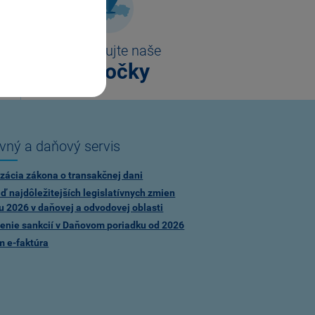
Kontaktujte naše
pobočky
vný a daňový servis
zácia zákona o transakčnej dani
ď najdôležitejších legislatívnych zmien
u 2026 v daňovej a odvodovej oblasti
enie sankcií v Daňovom poriadku od 2026
m e-faktúra