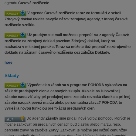
agendu
Časové rozlíšenie
.
V agende Časové rozlíšenie teraz vo formulári v sekcii
Zdrojový doklad uvidíte navyše názov zdrojovej agendy, z ktorej časové
rozlíšenie vzniklo.
Už predtým ste mali možnosť prepnúť sa z agendy Časové
rozlíšenie na zdrojový doklad povelom Zdrojový doklad, ktorý sa
nachádza v miestnej ponuke. Teraz sa môžete tiež prepnúť zo zdrojového
dokladu na záznam časového rozlíšenia cez záložku Doklady.
hore
Sklady
Výpočet cien zásob sa v programe POHODA vykonáva na
základe predajných cien a cenových skupín. Ako ale na ľubovoľnej
zásobe nastaviť, aby pri predajnej cene zostala rovnaká čiastka a pri inej
zásobe naopak pevná marža alebo percentuálna zľava? POHODA to
vyriešila novou funkciou pre fixáciu predajných cien.
Do agendy
Zásoby
sme pridali nové voľby, pomocou ktorých je
možné zafixovať pri predajných cenách buď čiastku alebo maržu, resp.
percento zľavy na záložke
Zľavy
. Zafixovať je možné pre každú cenu vždy