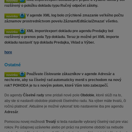
rozšírený o položku dokladu typu Ručný odpočet zálohy.
V agende XML log bolo zrýchlené zmazanie veľkého počtu
záznamov prostredníctvom povelu Záznam/Editácia/Zmazať všetko.
XML import/export dokladu pre agendu Predajky bol
rozšírený o prenos pola Typ dokladu. Teraz je možné pri XML importe
dokladu nastaviť typ dokladu Predajka, Vklad a Výber.
hore
Ostatné
Používate číslovanie zákazníkov v agende Adresár a
nechcete, aby sa číselný rad automaticky menil s prechodom na nový
rok? POHODA je tu s novým polom, ktoré Vám toto zabezpečí.
Do agendy
Číselné rady
sme pridali nové pole
Obdobie
, ktoré slúži na to,
aby ste si nastavili obdobie platnosti číselného radu. Na výber máte trvalú, či
ročnú platnosť. Aktuálne je možné vykonať toto nastavenie iba pre agendu
Adresár
.
Pomocou novej možnosti
Trvalý
si teda nastavíte vybraný číselný rad pre viac
rokov. Po údajovej uzávierke alebo pri práci na prelome období sa nebude