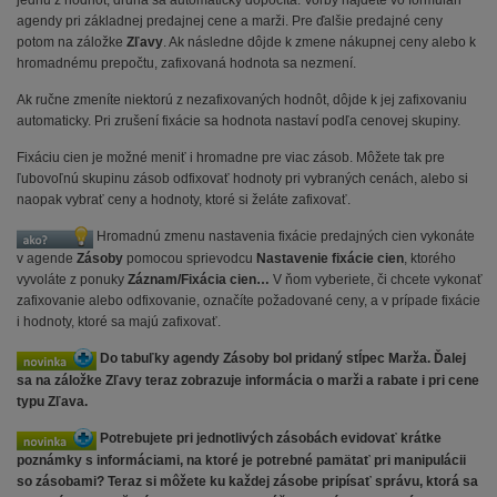
jednu z hodnôt, druhá sa automaticky dopočíta. Voľby nájdete vo formulári
agendy pri základnej predajnej cene a marži. Pre ďalšie predajné ceny
potom na záložke
Zľavy
. Ak následne dôjde k zmene nákupnej ceny alebo k
hromadnému prepočtu, zafixovaná hodnota sa nezmení.
Ak ručne zmeníte niektorú z nezafixovaných hodnôt, dôjde k jej zafixovaniu
automaticky. Pri zrušení fixácie sa hodnota nastaví podľa cenovej skupiny.
Fixáciu cien je možné meniť i hromadne pre viac zásob. Môžete tak pre
ľubovoľnú skupinu zásob odfixovať hodnoty pri vybraných cenách, alebo si
naopak vybrať ceny a hodnoty, ktoré si želáte zafixovať.
Hromadnú zmenu nastavenia fixácie predajných cien vykonáte
v agende
Zásoby
pomocou sprievodcu
Nastavenie fixácie cien
, ktorého
vyvoláte z ponuky
Záznam/Fixácia cien…
V ňom vyberiete, či chcete vykonať
zafixovanie alebo odfixovanie, označíte požadované ceny, a v prípade fixácie
i hodnoty, ktoré sa majú zafixovať.
Do tabuľky agendy Zásoby bol pridaný stĺpec Marža. Ďalej
sa na záložke Zľavy teraz zobrazuje informácia o marži a rabate i pri cene
typu Zľava.
Potrebujete pri jednotlivých zásobách evidovať krátke
poznámky s informáciami, na ktoré je potrebné pamätať pri manipulácii
so zásobami? Teraz si môžete ku každej zásobe pripísať správu, ktorá sa