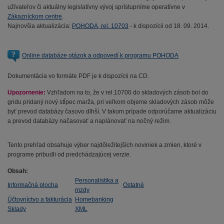
užívateľov či aktuálny legislatívny vývoj sprístupníme operatívne v
Zákazníckom centre
.
Najnovšia aktualizácia:
POHODA, rel. 10703
- k dispozícii od 18. 09. 2014.
Online databáze otázok a odpovedí k programu POHODA
Dokumentácia vo formáte PDF je k dispozícii na CD.
Upozornenie:
Vzhľadom na to, že v rel.10700 do skladových zásob bol do
gridu pridaný nový stĺpec marža, pri veľkom objeme skladových zásob môže
byť prevod databázy časovo dlhší. V takom prípade odporúčame aktualizáciu
a prevod databázy načasovať a naplánovať na nočný režim.
Tento prehľad obsahuje výber najdôležitejších noviniek a zmien, ktoré v
programe pribudli od predchádzajúcej verzie.
Obsah:
Personalistika a
Informačná plocha
Ostatné
mzdy
Účtovníctvo a fakturácia
Homebanking
Sklady
XML