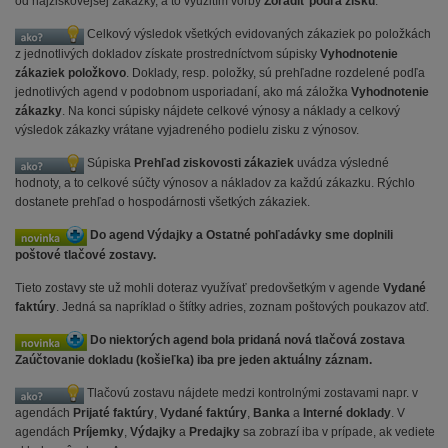
od najziskovejšej zákazky, a to využitím voľby
Zoradiť podľa zisku
.
Celkový výsledok všetkých evidovaných zákaziek po položkách
z jednotlivých dokladov získate prostredníctvom súpisky
Vyhodnotenie
zákaziek položkovo
. Doklady, resp. položky, sú prehľadne rozdelené podľa
jednotlivých agend v podobnom usporiadaní, ako má záložka
Vyhodnotenie
zákazky
. Na konci súpisky nájdete celkové výnosy a náklady a celkový
výsledok zákazky vrátane vyjadreného podielu zisku z výnosov.
Súpiska
Prehľad ziskovosti zákaziek
uvádza výsledné
hodnoty, a to celkové súčty výnosov a nákladov za každú zákazku. Rýchlo
dostanete prehľad o hospodárnosti všetkých zákaziek.
Do agend Výdajky a Ostatné pohľadávky sme doplnili
poštové tlačové zostavy.
Tieto zostavy ste už mohli doteraz využívať predovšetkým v agende
Vydané
faktúry
. Jedná sa napríklad o štítky adries, zoznam poštových poukazov atď.
Do niektorých agend bola pridaná nová tlačová zostava
Zaúčtovanie dokladu (košieľka) iba pre jeden aktuálny záznam.
Tlačovú zostavu nájdete medzi kontrolnými zostavami napr. v
agendách
Prijaté faktúry
,
Vydané faktúry
,
Banka
a
Interné doklady
. V
agendách
Príjemky
,
Výdajky
a
Predajky
sa zobrazí iba v prípade, ak vediete