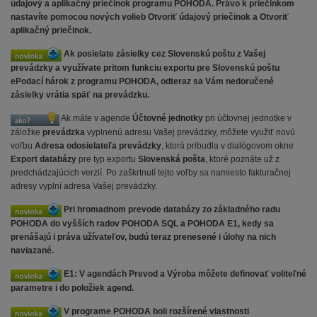
údajový a aplikačný priečinok programu POHODA. Právo k priečinkom
nastavíte pomocou nových volieb Otvoriť údajový priečinok a Otvoriť
aplikačný priečinok.
Ak posielate zásielky cez Slovenskú poštu z Vašej
prevádzky a využívate pritom funkciu exportu pre Slovenskú poštu
ePodací hárok z programu POHODA, odteraz sa Vám nedoručené
zásielky vrátia späť na prevádzku.
Ak máte v agende
Účtovné jednotky
pri účtovnej jednotke v
záložke
prevádzka
vyplnenú adresu Vašej prevádzky, môžete využiť novú
voľbu
Adresa odosielateľa prevádzky
, ktorá pribudla v dialógovom okne
Export databázy
pre typ exportu
Slovenská pošta
, ktoré poznáte už z
predchádzajúcich verzií. Po zaškrtnutí tejto voľby sa namiesto fakturačnej
adresy vyplní adresa Vašej prevádzky.
Pri hromadnom prevode databázy zo základného radu
POHODA do vyšších radov POHODA SQL a POHODA E1, kedy sa
prenášajú i práva užívateľov, budú teraz prenesené i úlohy na nich
naviazané.
E1: V agendách Prevod a Výroba môžete definovať voliteľné
parametre i do položiek agend.
V programe POHODA boli rozšírené vlastnosti