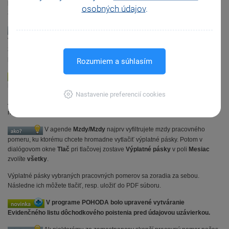
prídel do sociálneho fondu podľa stredísk, do ktorých sú zamestnanci
osobných údajov
.
začlenení.
Program POHODA vytvorí jeden doklad s položkami, kde budú
vyčíslené prídely na jednotlivé strediská. Ak niektoré pracovné pomery
zamestnancov nemajú pridelené strediská, prídel sa vyčísli v súčte ako
položka „bez strediska“.
Rozumiem a súhlasím
Výplatné pásky jedného zamestnanca teraz môžete tlačiť
hromadne.
Nastavenie preferencií cookies
Ak pre kontrolu potrebujete tlačiť zamestnancove pásky za viacero mesiacov
naraz, môžete ich vytlačiť jedným povelom.
V agende
Mzdy/Mzdy
najprv vyfiltrujete mzdy pracovného
pomeru, ku ktorému chcete hromadne vytlačiť výplatné pásky. Potom v
dialógovom okne
Tlač
pri tlačovej zostave
Výplatné pásky
v poli
Mesiac
zvolíte
všetky
.
Výplatné pásky vybraných pracovných pomerov sa zoradia za sebou.
Následne ich môžete tlačiť, resp. uložiť do PDF súboru.
V programe POHODA bolo upravené vytváranie
Evidenčného listu dôchodkového poistenia pred údajovou uzávierkou.