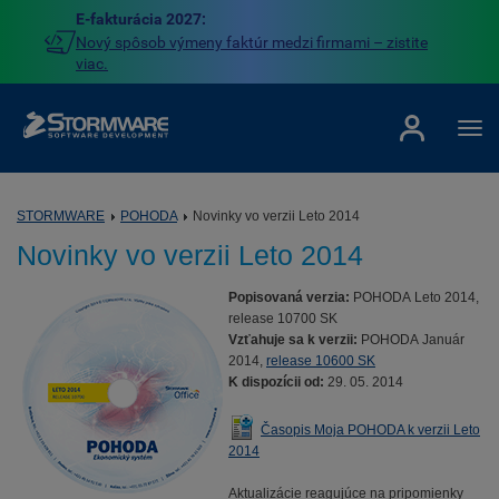
E-fakturácia 2027:
Nový spôsob výmeny faktúr medzi firmami – zistite
viac.
STORMWARE
POHODA
Novinky vo verzii Leto 2014
Novinky vo verzii Leto 2014
Popisovaná verzia:
POHODA Leto 2014,
release 10700 SK
Vzťahuje sa k verzii:
POHODA Január
2014,
release 10600 SK
K dispozícii od:
29. 05. 2014
Časopis Moja POHODA k verzii Leto
2014
Aktualizácie reagujúce na pripomienky