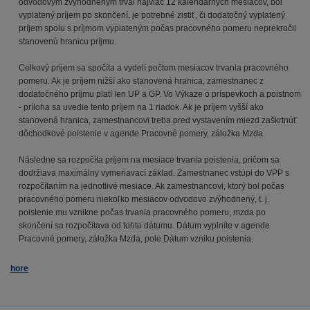
odvodovým zvýhodneným trval najviac 12 kalendárnych mesiacov, bol
vyplatený príjem po skončení, je potrebné zistiť, či dodatočný vyplatený
príjem spolu s príjmom vyplateným počas pracovného pomeru neprekročil
stanovenú hranicu príjmu.
Celkový príjem sa spočíta a vydelí počtom mesiacov trvania pracovného
pomeru. Ak je príjem nižší ako stanovená hranica, zamestnanec z
dodatočného príjmu platí len UP a GP. Vo Výkaze o príspevkoch a poistnom
- príloha sa uvedie tento príjem na 1 riadok. Ak je príjem vyšší ako
stanovená hranica, zamestnancovi treba pred vystavením miezd zaškrtnúť
dôchodkové poistenie v agende Pracovné pomery, záložka Mzda.
Následne sa rozpočíta príjem na mesiace trvania poistenia, pričom sa
dodržiava maximálny vymeriavací základ. Zamestnanec vstúpi do VPP s
rozpočítaním na jednotlivé mesiace. Ak zamestnancovi, ktorý bol počas
pracovného pomeru niekoľko mesiacov odvodovo zvýhodnený, t. j.
poistenie mu vznikne počas trvania pracovného pomeru, mzda po
skončení sa rozpočítava od tohto dátumu. Dátum vyplníte v agende
Pracovné pomery, záložka Mzda, pole Dátum vzniku poistenia.
hore