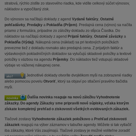
stratová, rýchlo zistíte zo stavového riadka, kde vidíte celkový súčet výnosov,
nákladov a vypočítaný zisk.
Do výnosov sa načítajú doklady z agend
Vydané faktúry
,
Ostatné
pohľadávky
,
Predajky
a
Pokladňa (Príjem)
. Predajná cena (výnos) sa načíta
priamo z formulára, prípadne zo záložky dokladu zo stĺpca Čiastka. Do
nákladov sa načítajú doklady z agend
Prijaté faktúry
,
Ostatné záväzky
a
Pokladňa (Výdaj)
. Nákupná cena (náklad) sa pri textových položkách
prevezme tiež z dokladu rovnako ako predajná cena. Z prijatých faktúr a
výdavkových pokladničných dokladov sa vylučujú skladové položky a textové
položky s väzbou na agendu
Príjemky
. Do nákladov tiež vstupujú skladové
výdaje vo váženej nákupnej cene.
Jednotlivé doklady otvoríte dvojklikom myši na zobrazené riadky
alebo pomocou povelu
Otvoriť
, ktorý sa objaví po stlačení pravého tlačidla
myši.
Ďalšia novinka reaguje na novú záložku Vyhodnotenie
zákazky. Do agendy Zákazky sme pripravili nové súpisky, vďaka ktorým
získate kompletný prehľad o ziskovosti všetkých evidovaných zákaziek.
Tlačové zostavy
Vyhodnotenie zákaziek položkovo
a
Prehľad ziskovosti
zákaziek
reagujú na výber záznamov v tabuľke agendy. Môžete si tak vytlačiť
iba zákazky, ktoré Vás zaujímajú. Tlačové zostavy je možné voliteľne zoradiť