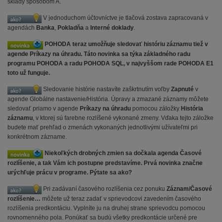
sklady spôsobom A.
V jednoduchom účtovníctve je tlačová zostava zapracovaná v
agendách
Banka
,
Pokladňa
a
Interné doklady
.
POHODA teraz umožňuje sledovať históriu záznamu tiež v
agende Príkazy na úhradu. Táto novinka sa týka základného radu
programu POHODA a radu POHODA SQL, v najvyššom rade POHODA E1
toto už funguje.
Sledovanie histórie nastavíte zaškrtnutím voľby
Zapnuté
v
agende Globálne nastavenie/História. Úpravy a zmazané záznamy môžete
sledovať priamo v agende
Príkazy na úhradu
pomocou záložky
História
záznamu
, v ktorej sú farebne rozlíšené vykonané zmeny. Vďaka tejto záložke
budete mať prehľad o zmenách vykonaných jednotlivými užívateľmi pri
konkrétnom zázname.
Niekoľkých drobných zmien sa dočkala agenda Časové
rozlíšenie, a tak Vám ich postupne predstavíme. Prvá novinka značne
urýchľuje prácu v programe. Pýtate sa ako?
Pri zadávaní časového rozlíšenia cez ponuku
Záznam/Časové
rozlíšenie…
môžete už teraz zadať v sprievodcovi zavedením časového
rozlíšenia predkontáciu. Vyplníte ju na druhej strane sprievodcu pomocou
rovnomenného pola. Ponúkať sa budú všetky predkontácie určené pre