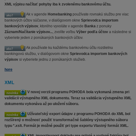
XML výpisu načítať pohyby iba k zvolenému bankovému účtu.
Ak v agende
Homebanking
používate rovnakú službu pre viac
bankových účtov súčasne, v dialógovom okne
Sprievodca importom
bankových výpisov
, ktorého vyvoláte v agende
Banka
z ponuky
Záznam/Načítanie výpisov...
, zvolíte voľbu
Výber podľa účtov
a následne si
vyberiete jeden z ponúkaných bankových účtov.
Ak používate ku každému bankovému účtu rozdielnu
bankingovú službu, v dialógovom okne
Sprievodca importom bankových
výpisov
si vyberiete jednu z ponúkaných služieb.
hore
XML
V novej verzii programu POHODA bola vykonaná zmena pri
validácii výstupného XML dokumentu. Teraz sa validácia výstupného XML
dokumentu vykonáva až po uložení súboru.
Užívateľský export údajov z programu POHODA do XML bol
rozšírený o možnosť použiť transformačné šablóny výstupného súboru
typu *.xslt. Formát je možné použiť pri type exportu Vlastný formát XML.
XML import/export dokladu pre prijaté a vydané faktúry bol