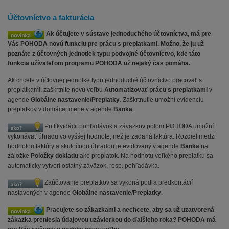
Účtovníctvo a fakturácia
Ak účtujete v sústave jednoduchého účtovníctva, má pre
Vás POHODA novú funkciu pre prácu s preplatkami. Možno, že ju už
poznáte z účtovných jednotiek typu podvojné účtovníctvo, kde táto
funkcia užívateľom programu POHODA už nejaký čas pomáha.
Ak chcete v účtovnej jednotke typu jednoduché účtovníctvo pracovať s
preplatkami, zaškrtnite novú voľbu
Automatizovať prácu s preplatkami
v
agende
Globálne nastavenie/Preplatky
. Zaškrtnutie umožní evidenciu
preplatkov v domácej mene v agende
Banka
.
Pri likvidácii pohľadávok a záväzkov potom POHODA umožní
vykonávať úhradu vo vyššej hodnote, než je zadaná faktúra. Rozdiel medzi
hodnotou faktúry a skutočnou úhradou je evidovaný v agende
Banka
na
záložke
Položky dokladu
ako preplatok. Na hodnotu veľkého preplatku sa
automaticky vytvorí ostatný záväzok, resp. pohľadávka.
Zaúčtovanie preplatkov sa vykoná podľa predkontácií
nastavených v agende
Globálne nastavenie/Preplatky
.
Pracujete so zákazkami a nechcete, aby sa už uzatvorená
zákazka preniesla údajovou uzávierkou do ďalšieho roka? POHODA má