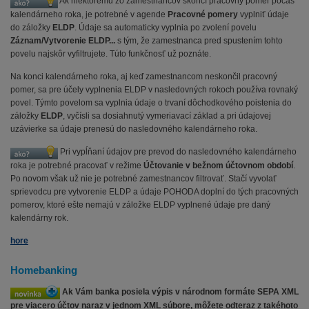
Ak niektorému zo zamestnancov skončí pracovný pomer počas
kalendárneho roka, je potrebné v agende
Pracovné pomery
vyplniť údaje
do záložky
ELDP
. Údaje sa automaticky vyplnia po zvolení povelu
Záznam/Vytvorenie ELDP...
s tým, že zamestnanca pred spustením tohto
povelu najskôr vyfiltrujete. Túto funkčnosť už poznáte.
Na konci kalendárneho roka, aj keď zamestnancom neskončil pracovný
pomer, sa pre účely vyplnenia ELDP v nasledovných rokoch používa rovnaký
povel. Týmto povelom sa vyplnia údaje o trvaní dôchodkového poistenia do
záložky
ELDP
, vyčísli sa dosiahnutý vymeriavací základ a pri údajovej
uzávierke sa údaje prenesú do nasledovného kalendárneho roka.
Pri vypĺňaní údajov pre prevod do nasledovného kalendárneho
roka je potrebné pracovať v režime
Účtovanie v bežnom účtovnom období
.
Po novom však už nie je potrebné zamestnancov filtrovať. Stačí vyvolať
sprievodcu pre vytvorenie ELDP a údaje POHODA doplní do tých pracovných
pomerov, ktoré ešte nemajú v záložke ELDP vyplnené údaje pre daný
kalendárny rok.
hore
Homebanking
Ak Vám banka posiela výpis v národnom formáte SEPA XML
pre viacero účtov naraz v jednom XML súbore, môžete odteraz z takéhoto