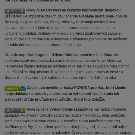
pre Vás riešenie v podobe novej voľby.
Nová voľba
Uzatvorené zákazky neprevádzať údajovou
uzávierkou
je implicitne zaškrtnutá v agende
Globálne nastavenie
v sekcii
Doklady
. Ak ju necháte tak, všetky zákazky, ktoré majú uvedený stav
uzatvorená, sa po údajovej uzávierke neprenesú do nasledujúceho
účtovného obdobia. Jedinou výnimkou je prenos uzatvorených zákaziek,
ktoré sú zadané na doklade a údajovou uzávierkou prenesené do ďalšieho
obdobia (ide napríklad o neuhradené doklady).
Ak bude napríklad v agende
Užívateľské nastavenie
v časti
Ostatné
doplnená uzatvorená zákazka a urobíte údajovú uzávierku, pri ktorej sa
neprenesie žiadny doklad do ďalšieho roka, tak v nasledujúcom roku v tomto
poli POHODA údaj odstráni. Rovnako to funguje i v agendách
Adresár
a
Udalosti
a pri vytvorených šablónach prenesených do ďalšieho roka.
Zaujímavú novinku prináša POHODA pre Vás, ktorí členíte
svoje doklady na zákazky a potrebujete vyhodnotiť bez čakania ich
ziskovosť. Určite privítate novú záložku, ktorá toto dokáže.
Nová záložka
Vyhodnotenie zákazky
sa nachádza v agende
Zákazky
. Po otvorení záložky sa zobrazí zoznam dokladov, resp. položiek,
ktoré obsahujú konkrétnu zákazku v hlavičke alebo položkách dokladu.
Načítané položky sú zoradené podľa zdrojových agend, a to v poradí najskôr
podľa výnosov, a potom podľa nákladov. Či je zákazka zisková, alebo naopak