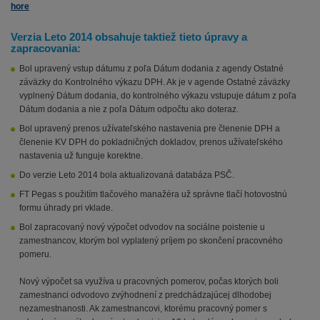
hore
Verzia Leto 2014 obsahuje taktiež tieto úpravy a
zapracovania:
Bol upravený vstup dátumu z poľa Dátum dodania z agendy Ostatné
záväzky do Kontrolného výkazu DPH. Ak je v agende Ostatné záväzky
vyplnený Dátum dodania, do kontrolného výkazu vstupuje dátum z poľa
Dátum dodania a nie z poľa Dátum odpočtu ako doteraz.
Bol upravený prenos užívateľského nastavenia pre členenie DPH a
členenie KV DPH do pokladničných dokladov, prenos užívateľského
nastavenia už funguje korektne.
Do verzie Leto 2014 bola aktualizovaná databáza PSČ.
FT Pegas s použitím tlačového manažéra už správne tlačí hotovostnú
formu úhrady pri vklade.
Bol zapracovaný nový výpočet odvodov na sociálne poistenie u
zamestnancov, ktorým bol vyplatený príjem po skončení pracovného
pomeru.
Nový výpočet sa využíva u pracovných pomerov, počas ktorých boli
zamestnanci odvodovo zvýhodnení z predchádzajúcej dlhodobej
nezamestnanosti. Ak zamestnancovi, ktorému pracovný pomer s