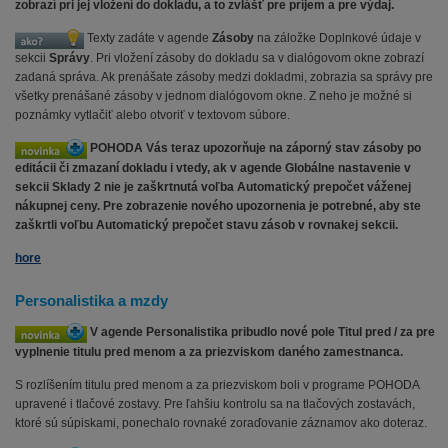
zobrazí pri jej vložení do dokladu, a to zvlášť pre príjem a pre výdaj.
Texty zadáte v agende
Zásoby
na záložke Doplnkové údaje v
sekcii
Správy
. Pri vložení zásoby do dokladu sa v dialógovom okne zobrazí
zadaná správa. Ak prenášate zásoby medzi dokladmi, zobrazia sa správy pre
všetky prenášané zásoby v jednom dialógovom okne. Z neho je možné si
poznámky vytlačiť alebo otvoriť v textovom súbore.
POHODA Vás teraz upozorňuje na záporný stav zásoby po
editácii či zmazaní dokladu i vtedy, ak v agende Globálne nastavenie v
sekcii Sklady 2 nie je zaškrtnutá voľba Automatický prepočet váženej
nákupnej ceny. Pre zobrazenie nového upozornenia je potrebné, aby ste
zaškrtli voľbu Automatický prepočet stavu zásob v rovnakej sekcii.
hore
Personalistika a mzdy
V agende Personalistika pribudlo nové pole Titul pred / za pre
vyplnenie titulu pred menom a za priezviskom daného zamestnanca.
S rozlíšením titulu pred menom a za priezviskom boli v programe POHODA
upravené i tlačové zostavy. Pre ľahšiu kontrolu sa na tlačových zostavách,
ktoré sú súpiskami, ponechalo rovnaké zoraďovanie záznamov ako doteraz.