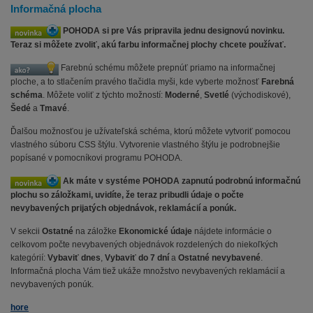
Informačná plocha
POHODA si pre Vás pripravila jednu designovú novinku.
Teraz si môžete zvoliť, akú farbu informačnej plochy chcete používať.
Farebnú schému môžete prepnúť priamo na informačnej
ploche, a to stlačením pravého tlačidla myši, kde vyberte možnosť
Farebná
schéma
. Môžete voliť z týchto možností:
Moderné
,
Svetlé
(východiskové),
Šedé
a
Tmavé
.
Ďalšou možnosťou je užívateľská schéma, ktorú môžete vytvoriť pomocou
vlastného súboru CSS štýlu. Vytvorenie vlastného štýlu je podrobnejšie
popísané v pomocníkovi programu POHODA.
Ak máte v systéme POHODA zapnutú podrobnú informačnú
plochu so záložkami, uvidíte, že teraz pribudli údaje o počte
nevybavených prijatých objednávok, reklamácií a ponúk.
V sekcii
Ostatné
na záložke
Ekonomické údaje
nájdete informácie o
celkovom počte nevybavených objednávok rozdelených do niekoľkých
kategórií:
Vybaviť dnes
,
Vybaviť do 7 dní
a
Ostatné nevybavené
.
Informačná plocha Vám tiež ukáže množstvo nevybavených reklamácií a
nevybavených ponúk.
hore