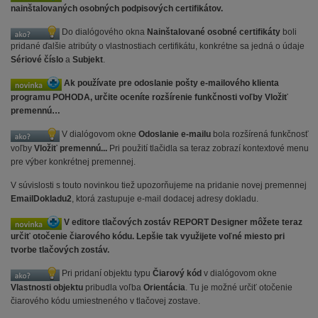
nainštalovaných osobných podpisových certifikátov.
Do dialógového okna
Nainštalované osobné certifikáty
boli
pridané ďalšie atribúty o vlastnostiach certifikátu, konkrétne sa jedná o údaje
Sériové číslo
a
Subjekt
.
Ak používate pre odoslanie pošty e-mailového klienta
programu POHODA, určite oceníte rozšírenie funkčnosti voľby Vložiť
premennú…
V dialógovom okne
Odoslanie e-mailu
bola rozšírená funkčnosť
voľby
Vložiť premennú...
Pri použití tlačidla sa teraz zobrazí kontextové menu
pre výber konkrétnej premennej.
V súvislosti s touto novinkou tiež upozorňujeme na pridanie novej premennej
EmailDokladu2
, ktorá zastupuje e-mail dodacej adresy dokladu.
V editore tlačových zostáv REPORT Designer môžete teraz
určiť otočenie čiarového kódu. Lepšie tak využijete voľné miesto pri
tvorbe tlačových zostáv.
Pri pridaní objektu typu
Čiarový kód
v dialógovom okne
Vlastnosti objektu
pribudla voľba
Orientácia
. Tu je možné určiť otočenie
čiarového kódu umiestneného v tlačovej zostave.