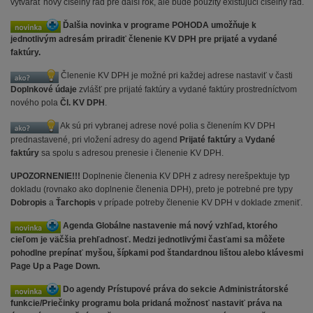
vytvárať nový číselný rad pre ďalší rok, ale bude použitý existujúci číselný rad.
Ďalšia novinka v programe POHODA umožňuje k
jednotlivým adresám priradiť členenie KV DPH pre prijaté a vydané
faktúry.
Členenie KV DPH je možné pri každej adrese nastaviť v časti
Doplnkové údaje
zvlášť pre prijaté faktúry a vydané faktúry prostredníctvom
nového pola
Čl. KV DPH
.
Ak sú pri vybranej adrese nové polia s členením KV DPH
prednastavené, pri vložení adresy do agend
Prijaté faktúry
a
Vydané
faktúry
sa spolu s adresou prenesie i členenie KV DPH.
UPOZORNENIE!!!
Doplnenie členenia KV DPH z adresy nerešpektuje typ
dokladu (rovnako ako doplnenie členenia DPH), preto je potrebné pre typy
Dobropis
a
Ťarchopis
v prípade potreby členenie KV DPH v doklade zmeniť.
Agenda Globálne nastavenie má nový vzhľad, ktorého
cieľom je väčšia prehľadnosť. Medzi jednotlivými časťami sa môžete
pohodlne prepínať myšou, šípkami pod štandardnou lištou alebo klávesmi
Page Up a Page Down.
Do agendy Prístupové práva do sekcie Administrátorské
funkcie/Priečinky programu bola pridaná možnosť nastaviť práva na