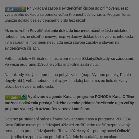
Pri vkladaní zásob s evidenčným číslom do príjmového, resp.
výdajového dokladu sa ponúka voľba Preniesť bez ev. čísla. Program teraz
umožní doklad bez evidenčného čísla tiež uložiť.
Ak novú voľbu
Povoliť uloženie dokladu bez evidenčného čísla
odškrtnete,
nebude možné uložiť príjmový, resp. výdajový doklad bez evidenčného čísla.
Tým zabránite možnému nesúladu mezi stavom zásoby a stavom na
evidenčných číslach.
Voľbu nájdete v Globálnom nastavení v sekcii
Sklady/Doklady so zásobami
.
Vo verzii programu 11300 je voľba implicitne zaškrtnutá.
Na doklady, ktorými neprebieha pohyb zásob (napr. Vydané ponuky, Prijaté
dopyty atď.), voľba nebude mať vplyv. I naďalej bude možné tieto doklady
uložiť bez evidenčného čísla.
Využívate v agende Kasa a programe POHODA Kasa Offline
možnosť odloženia predaja? Určite oceníte pridanie/rozšírenie tejto voľby
pri práci viacerých užívateľov v rovnakom čase.
Doteraz pri striedaní práce užívateľov v agende Kasa a programe POHODA
Kasa Offline musel prichádzajúci užívateľ zrušiť alebo uložiť rozpracovaný
predaj toho predchádzajúceho. Teraz môžete využiť pridaný povel
Odložiť
,
ktorý odloží rozpracovanú predajku. Nájdete ho v dialógovom okne