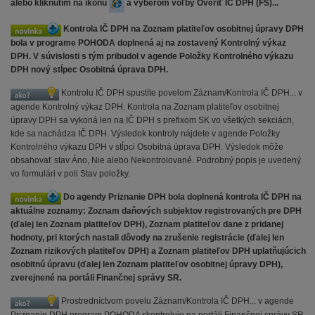
alebo kliknutím na ikonu
a výberom voľby Overiť IČ DPH (FS)...
Kontrola IČ DPH na Zoznam platiteľov osobitnej úpravy DPH
bola v programe POHODA doplnená aj na zostavený Kontrolný výkaz
DPH. V súvislosti s tým pribudol v agende Položky Kontrolného výkazu
DPH nový stĺpec Osobitná úprava DPH.
Kontrolu IČ DPH spustíte povelom Záznam/Kontrola IČ DPH... v
agende Kontrolný výkaz DPH. Kontrola na Zoznam platiteľov osobitnej
úpravy DPH sa vykoná len na IČ DPH s prefixom SK vo všetkých sekciách,
kde sa nachádza IČ DPH. Výsledok kontroly nájdete v agende Položky
Kontrolného výkazu DPH v stĺpci Osobitná úprava DPH. Výsledok môže
obsahovať stav Áno, Nie alebo Nekontrolované. Podrobný popis je uvedený
vo formulári v poli Stav položky.
Do agendy Priznanie DPH bola doplnená kontrola IČ DPH na
aktuálne zoznamy: Zoznam daňových subjektov registrovaných pre DPH
(ďalej len Zoznam platiteľov DPH), Zoznam platiteľov dane z pridanej
hodnoty, pri ktorých nastali dôvody na zrušenie registrácie (ďalej len
Zoznam rizikových platiteľov DPH) a Zoznam platiteľov DPH uplatňujúcich
osobitnú úpravu (ďalej len Zoznam platiteľov osobitnej úpravy DPH),
zverejnené na portáli Finančnej správy SR.
Prostredníctvom povelu Záznam/Kontrola IČ DPH... v agende