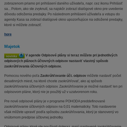
zobrazenom priamo pri prihlásení daného užívateľa, napr. cez ikonu Prihlásiť
sa... Potom, ako ste zvyknutí, sa najskôr zobrazí dialógové okno pre uvedenie
dôvodu odloženia predajky. Po následnom prihlásení užívateľa a vstupu do
agendy Kasa sa zobrazí dialógové okno upozorňujúce na odložené predajky,
ktoré si môžete zobraziť.
hore
Majetok
V agende Odpisové plány si teraz môžete pri jednotlivých
odpisových plánoch účtovných odpisov nastaviť vlastný spôsob
zaokrúhľovania účtovných odpisov.
Pomocou nového poľa
Zaokrúhľovanie účt. odpisov
môžete nastaviť počet
desatinných miest, na ktoré chcete zaokrúhľovať, ako aj spôsob
zaokrúhľovania účtovných odpisov. Zaokrúhľovanie je možné nastaviť len pri
odpisovom pláne, ktorý nie je použitý už v uzatvorenom roku.
Pre nové odpisové plány je v programe POHODA preddefinované
zaokrúhľovanie účtovných odpisov na 0,01 matematicky. Toto nastavenie
však môžete upraviť podľa spôsobu zaokrúhľovania, ktorý je stanovený vo
vnútornom predpise účtovnej jednotky.
Odpisové plány, ktoré ste používali doteraz, majú nastavené zaokrúhľovanie