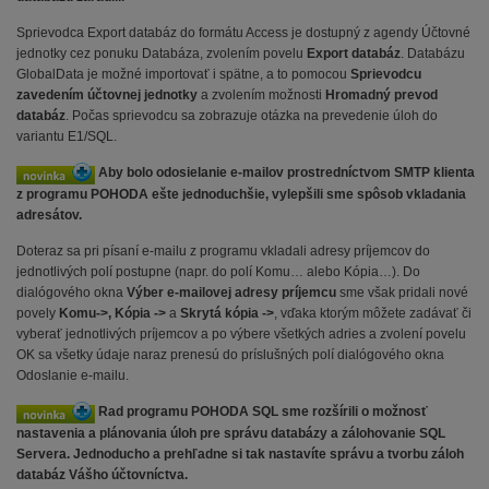
Sprievodca Export databáz do formátu Access je dostupný z agendy Účtovné
jednotky cez ponuku Databáza, zvolením povelu
Export databáz
. Databázu
GlobalData je možné importovať i spätne, a to pomocou
Sprievodcu
zavedením účtovnej jednotky
a zvolením možnosti
Hromadný prevod
databáz
. Počas sprievodcu sa zobrazuje otázka na prevedenie úloh do
variantu E1/SQL.
Aby bolo odosielanie e-mailov prostredníctvom SMTP klienta
z programu POHODA ešte jednoduchšie, vylepšili sme spôsob vkladania
adresátov.
Doteraz sa pri písaní e-mailu z programu vkladali adresy príjemcov do
jednotlivých polí postupne (napr. do polí Komu… alebo Kópia…). Do
dialógového okna
Výber e-mailovej adresy príjemcu
sme však pridali nové
povely
Komu->, Kópia ->
a
Skrytá kópia ->
, vďaka ktorým môžete zadávať či
vyberať jednotlivých príjemcov a po výbere všetkých adries a zvolení povelu
OK sa všetky údaje naraz prenesú do príslušných polí dialógového okna
Odoslanie e-mailu.
Rad programu POHODA SQL sme rozšírili o možnosť
nastavenia a plánovania úloh pre správu databázy a zálohovanie SQL
Servera. Jednoducho a prehľadne si tak nastavíte správu a tvorbu záloh
databáz Vášho účtovníctva.