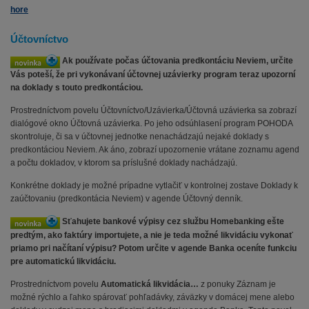
hore
Účtovníctvo
Ak používate počas účtovania predkontáciu Neviem, určite
Vás poteší, že pri vykonávaní účtovnej uzávierky program teraz upozorní
na doklady s touto predkontáciou.
Prostredníctvom povelu Účtovníctvo/Uzávierka/Účtovná uzávierka sa zobrazí
dialógové okno Účtovná uzávierka. Po jeho odsúhlasení program POHODA
skontroluje, či sa v účtovnej jednotke nenachádzajú nejaké doklady s
predkontáciou Neviem. Ak áno, zobrazí upozornenie vrátane zoznamu agend
a počtu dokladov, v ktorom sa príslušné doklady nachádzajú.
Konkrétne doklady je možné prípadne vytlačiť v kontrolnej zostave Doklady k
zaúčtovaniu (predkontácia Neviem) v agende Účtovný denník.
Sťahujete bankové výpisy cez službu Homebanking ešte
predtým, ako faktúry importujete, a nie je teda možné likvidáciu vykonať
priamo pri načítaní výpisu? Potom určite v agende Banka oceníte funkciu
pre automatickú likvidáciu.
Prostredníctvom povelu
Automatická likvidácia…
z ponuky Záznam je
možné rýchlo a ľahko spárovať pohľadávky, záväzky v domácej mene alebo