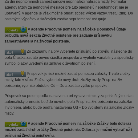
Za dni neprítomnosti zamestnancovi neprináleží náhrada mzdy. Formulár
agendy Mzdy za jednotlivé mesiace pre túto ojedinelú neprítomnosť nie je
upravený, v agende je však možné pridať stĺpec Výkon väzby, trestu (dni). Do
ostatných výpočtov a tlačových zostáv neprítomnosť vstupuje.
V agende Pracovné pomery na záložke Doplnkové údaje
pribudla nová sekcia Životné poistenie pre zadanie príspevku
zamestnávateľa na životné poistenie.
Zo zoznamu najprv vyberiete príslušnú poisťovňu, následne do
pola Čiastka zadáte pevnú čiastku príspevku a vyplníte variabilný a špecifický
symbol platby uvedený na zmluve o životnom poistení.
Príspevok je tiež možné zadať pomocou záložky Trvalé zložky
mzdy, kde v stĺpci Zložka vyberiete nový druh zložky mzdy Prísp. na živ.
poistenie, vyplníte obdobie Od – Do a zadáte výšku príspevku.
Príspevok sa potom podľa nastavenia pri vystavení mzdy za príslušný mesiac
automaticky prenesie buď do nového pola Prísp. na živ. poistenie na záložke
Iný príjem, alebo bude podľa nastavenia Od – Do vyčíslený na záložke Zložky
mzdy.
V agende Pracovné pomery na záložke Zrážky bolo doteraz
možné zadať druh zrážky Životné poistenie. Odteraz je možné vybrať už i
príslušnú Životnú poisťovňu.