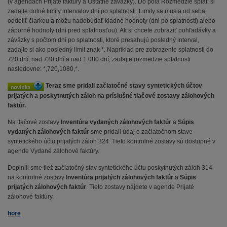
(v agendách Prijaté faktúry a Ostatné záväzky). Do pola Rozmedzie splat. si
zadajte dolné limity intervalov dní po splatnosti. Limity sa musia od seba
oddeliť čiarkou a môžu nadobúdať kladné hodnoty (dni po splatnosti) alebo
záporné hodnoty (dni pred splatnosťou). Ak si chcete zobraziť pohľadávky a
záväzky s počtom dní po splatnosti, ktoré presahujú posledný interval,
zadajte si ako posledný limit znak *. Napríklad pre zobrazenie splatnosti do
720 dní, nad 720 dní a nad 1 080 dní, zadajte rozmedzie splatnosti
nasledovne: *,720,1080,*.
Teraz sme pridali začiatočné stavy syntetických účtov
prijatých a poskytnutých záloh na príslušné tlačové zostavy zálohových
faktúr.
Na tlačové zostavy
Inventúra vydaných zálohových faktúr
a
Súpis
vydaných zálohových faktúr
sme pridali údaj o začiatočnom stave
syntetického účtu prijatých záloh 324. Tieto kontrolné zostavy sú dostupné v
agende Vydané zálohové faktúry.
Doplnili sme tiež začiatočný stav syntetického účtu poskytnutých záloh 314
na kontrolné zostavy
Inventúra prijatých zálohových faktúr
a
Súpis
prijatých zálohových faktúr
. Tieto zostavy nájdete v agende Prijaté
zálohové faktúry.
hore