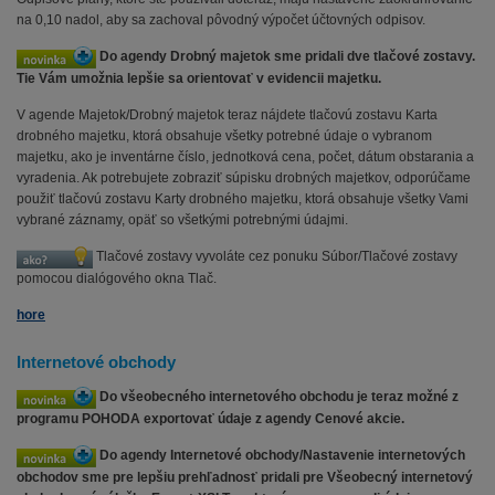
na 0,10 nadol, aby sa zachoval pôvodný výpočet účtovných odpisov.
Do agendy Drobný majetok sme pridali dve tlačové zostavy.
Tie Vám umožnia lepšie sa orientovať v evidencii majetku.
V agende Majetok/Drobný majetok teraz nájdete tlačovú zostavu Karta
drobného majetku, ktorá obsahuje všetky potrebné údaje o vybranom
majetku, ako je inventárne číslo, jednotková cena, počet, dátum obstarania a
vyradenia. Ak potrebujete zobraziť súpisku drobných majetkov, odporúčame
použiť tlačovú zostavu Karty drobného majetku, ktorá obsahuje všetky Vami
vybrané záznamy, opäť so všetkými potrebnými údajmi.
Tlačové zostavy vyvoláte cez ponuku Súbor/Tlačové zostavy
pomocou dialógového okna Tlač.
hore
Internetové obchody
Do všeobecného internetového obchodu je teraz možné z
programu POHODA exportovať údaje z agendy Cenové akcie.
Do agendy Internetové obchody/Nastavenie internetových
obchodov sme pre lepšiu prehľadnosť pridali pre Všeobecný internetový