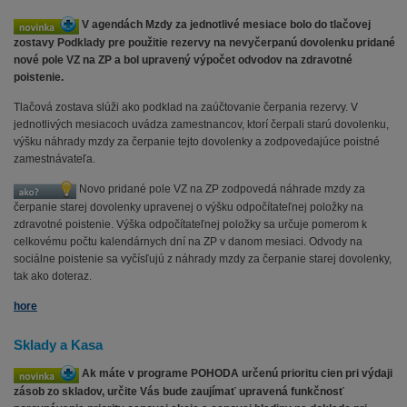
V agendách Mzdy za jednotlivé mesiace bolo do tlačovej
zostavy Podklady pre použitie rezervy na nevyčerpanú dovolenku pridané
nové pole VZ na ZP a bol upravený výpočet odvodov na zdravotné
poistenie.
Tlačová zostava slúži ako podklad na zaúčtovanie čerpania rezervy. V
jednotlivých mesiacoch uvádza zamestnancov, ktorí čerpali starú dovolenku,
výšku náhrady mzdy za čerpanie tejto dovolenky a zodpovedajúce poistné
zamestnávateľa.
Novo pridané pole VZ na ZP zodpovedá náhrade mzdy za
čerpanie starej dovolenky upravenej o výšku odpočítateľnej položky na
zdravotné poistenie. Výška odpočítateľnej položky sa určuje pomerom k
celkovému počtu kalendárnych dní na ZP v danom mesiaci. Odvody na
sociálne poistenie sa vyčísľujú z náhrady mzdy za čerpanie starej dovolenky,
tak ako doteraz.
hore
Sklady a Kasa
Ak máte v programe POHODA určenú prioritu cien pri výdaji
zásob zo skladov, určite Vás bude zaujímať upravená funkčnosť