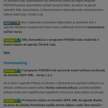
Pri spustení XML komunikácie cez príkazový riadok sa najprv program
POHODA pokúsi automaticky načítať kurzový lístok, až potom sa spustí
samotná XML komunikácia. Celkový priebeh stiahnutia bude zaznamenaný v
súbore batch.log v zložke Log.
Aby k stiahnutiu kurzového lístka došlo, je potrebné mať v
agende Globálne nastavenie/Cudzie meny zaškrtnutú možnosť
Automaticky
načítať kurzy
.
XML komunikácia v programe POHODA bola rozšírená o
import údajov do agendy Číselné rady.
hore
Homebanking
V programe POHODA bol upravený export príkazu na úhradu
do formátu SEPA XML - verzia 1.1.3.
Ak si teraz v agende Príkazy na úhradu v Sprievodcovi exportom príkazov na
úhradu zvolíte pre export voľbu
Všetky vybrané príkazy
, položky každého
príkazu budú mať nadefinovanú splatnosť určenú pre daný príkaz na úhradu.
Pri importe výpisu vo formáte SEPA XML do agendy Banka
sa teraz do záložky Poznámka vypĺňa okrem údajov z pola Text navyše i