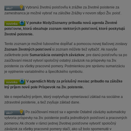
Vybranú životnú poisťovňu k zrážke za životné poistenie za
zamestnanca je možné vybrať na záložke Zrážky v novom stĺpci Živ. poisť.
V ponuke Mzdy/Zoznamy pribudla nová agenda Životné
poisťovne, ktorá obsahuje zoznam niektorých poisťovní, ktoré poskytujú
životné poistenie.
Tento zoznam je možné ľubovoľne dopĺňať a pomocou novej tlačovej zostavy
Zoznam životných poisťovní
si zoznam môžete tiež vytlačiť. Ak navyše
zaškrtnete pole
Sumarizácia ostatných záväzkov
, pre danú poisťovňu sa po
zaúčtovaní miezd vytvorí spoločný ostatný záväzok na príspevky na živ.
poistenie za všetky pracovné pomery. Podmienkou pre správnu sumarizáciu
je vyplnenie variabilného a špecifického symbolu.
V agendách Mzdy za príslušný mesiac pribudlo na záložke
Iný príjem nové pole Príspevok na živ. poistenie.
Ide o nepeňažný príjem, ktorý ovplyvňuje vymeriavací základ na sociálne a
zdravotné poistenie, a tiež zvyšuje základ dane.
Po zaúčtovaní miezd sa v agende Ostatné záväzky automaticky
vytvoria príspevky na živ. poistenie podľa jednotlivých poisťovní a pracovných
pomerov. Ak chcete v rámci jednej životnej poisťovne vytvoriť spoločný
záväzok za všetky pracovné pomery stačí, ako už bolo spomenuté v