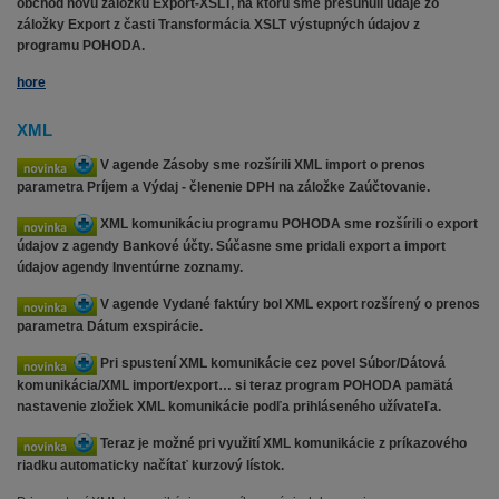
obchod novú záložku Export-XSLT, na ktorú sme presunuli údaje zo
záložky Export z časti Transformácia XSLT výstupných údajov z
programu POHODA.
hore
XML
V agende Zásoby sme rozšírili XML import o prenos
parametra Príjem a Výdaj - členenie DPH na záložke Zaúčtovanie.
XML komunikáciu programu POHODA sme rozšírili o export
údajov z agendy Bankové účty. Súčasne sme pridali export a import
údajov agendy Inventúrne zoznamy.
V agende Vydané faktúry bol XML export rozšírený o prenos
parametra Dátum exspirácie.
Pri spustení XML komunikácie cez povel Súbor/Dátová
komunikácia/XML import/export… si teraz program POHODA pamätá
nastavenie zložiek XML komunikácie podľa prihláseného užívateľa.
Teraz je možné pri využití XML komunikácie z príkazového
riadku automaticky načítať kurzový lístok.