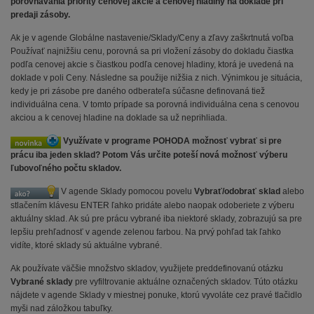
porovnávania priority cenovej akcie a cenovej hladiny na doklade pri
predaji zásoby.
Ak je v agende Globálne nastavenie/Sklady/Ceny a zľavy zaškrtnutá voľba
Používať najnižšiu cenu, porovná sa pri vložení zásoby do dokladu čiastka
podľa cenovej akcie s čiastkou podľa cenovej hladiny, ktorá je uvedená na
doklade v poli Ceny. Následne sa použije nižšia z nich. Výnimkou je situácia,
kedy je pri zásobe pre daného odberateľa súčasne definovaná tiež
individuálna cena. V tomto prípade sa porovná individuálna cena s cenovou
akciou a k cenovej hladine na doklade sa už neprihliada.
Využívate v programe POHODA možnosť vybrať si pre
prácu iba jeden sklad? Potom Vás určite poteší nová možnosť výberu
ľubovoľného počtu skladov.
V agende Sklady pomocou povelu
Vybrať/odobrať sklad
alebo
stlačením klávesu ENTER ľahko pridáte alebo naopak odoberiete z výberu
aktuálny sklad. Ak sú pre prácu vybrané iba niektoré sklady, zobrazujú sa pre
lepšiu prehľadnosť v agende zelenou farbou. Na prvý pohľad tak ľahko
vidíte, ktoré sklady sú aktuálne vybrané.
Ak používate väčšie množstvo skladov, využijete preddefinovanú otázku
Vybrané sklady
pre vyfiltrovanie aktuálne označených skladov. Túto otázku
nájdete v agende Sklady v miestnej ponuke, ktorú vyvoláte cez pravé tlačidlo
myši nad záložkou tabuľky.