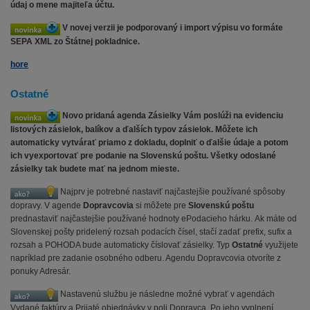
údaj o mene majiteľa účtu.
V novej verzii je podporovaný i import výpisu vo formáte
SEPA XML zo Štátnej pokladnice.
hore
Ostatné
Novo pridaná agenda Zásielky Vám poslúži na evidenciu
listových zásielok, balíkov a ďalších typov zásielok. Môžete ich
automaticky vytvárať priamo z dokladu, doplniť o ďalšie údaje a potom
ich vyexportovať pre podanie na Slovenskú poštu. Všetky odoslané
zásielky tak budete mať na jednom mieste.
Najprv je potrebné nastaviť najčastejšie používané spôsoby
dopravy. V agende
Dopravcovia
si môžete pre
Slovenskú poštu
prednastaviť najčastejšie používané hodnoty ePodacieho hárku. Ak máte od
Slovenskej pošty pridelený rozsah podacích čísel, stačí zadať prefix, sufix a
rozsah a POHODA bude automaticky číslovať zásielky. Typ
Ostatné
využijete
napríklad pre zadanie osobného odberu. Agendu Dopravcovia otvoríte z
ponuky Adresár.
Nastavenú službu je následne možné vybrať v agendách
Vydané faktúry a Prijaté objednávky v poli Dopravca. Po jeho vyplnení