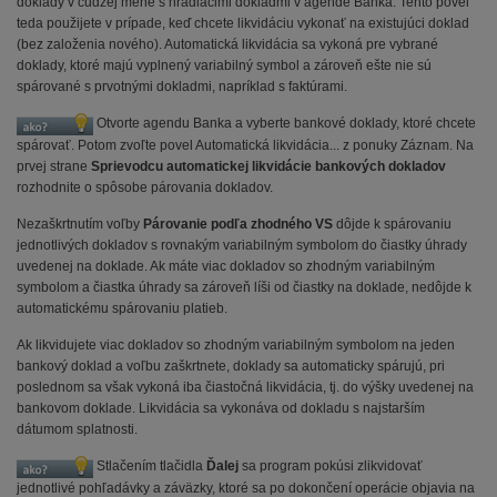
doklady v cudzej mene s hradiacimi dokladmi v agende Banka. Tento povel
teda použijete v prípade, keď chcete likvidáciu vykonať na existujúci doklad
(bez založenia nového). Automatická likvidácia sa vykoná pre vybrané
doklady, ktoré majú vyplnený variabilný symbol a zároveň ešte nie sú
spárované s prvotnými dokladmi, napríklad s faktúrami.
Otvorte agendu Banka a vyberte bankové doklady, ktoré chcete
spárovať. Potom zvoľte povel Automatická likvidácia... z ponuky Záznam. Na
prvej strane
Sprievodcu automatickej likvidácie bankových dokladov
rozhodnite o spôsobe párovania dokladov.
Nezaškrtnutím voľby
Párovanie podľa zhodného VS
dôjde k spárovaniu
jednotlivých dokladov s rovnakým variabilným symbolom do čiastky úhrady
uvedenej na doklade. Ak máte viac dokladov so zhodným variabilným
symbolom a čiastka úhrady sa zároveň líši od čiastky na doklade, nedôjde k
automatickému spárovaniu platieb.
Ak likvidujete viac dokladov so zhodným variabilným symbolom na jeden
bankový doklad a voľbu zaškrtnete, doklady sa automaticky spárujú, pri
poslednom sa však vykoná iba čiastočná likvidácia, tj. do výšky uvedenej na
bankovom doklade. Likvidácia sa vykonáva od dokladu s najstarším
dátumom splatnosti.
Stlačením tlačidla
Ďalej
sa program pokúsi zlikvidovať
jednotlivé pohľadávky a záväzky, ktoré sa po dokončení operácie objavia na