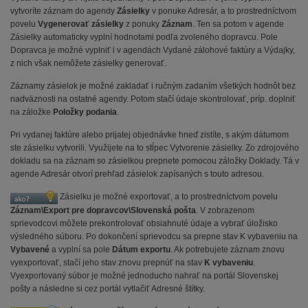
vytvoríte záznam do agendy
Zásielky
v ponuke Adresár, a to prostredníctvom
povelu
Vygenerovať zásielky
z ponuky
Záznam
. Ten sa potom v agende
Zásielky automaticky vyplní hodnotami podľa zvoleného dopravcu. Pole
Dopravca je možné vyplniť i v agendách Vydané zálohové faktúry a Výdajky,
z nich však nemôžete zásielky generovať.
Záznamy zásielok je možné zakladať i ručným zadaním všetkých hodnôt bez
nadväznosti na ostatné agendy. Potom stačí údaje skontrolovať, príp. doplniť
na záložke
Položky podania
.
Pri vydanej faktúre alebo prijatej objednávke hneď zistíte, s akým dátumom
ste zásielku vytvorili. Využijete na to stĺpec Vytvorenie zásielky. Zo zdrojového
dokladu sa na záznam so zásielkou prepnete pomocou záložky Doklady. Tá v
agende Adresár otvorí prehľad zásielok zapísaných s touto adresou.
Zásielku je možné exportovať, a to prostredníctvom povelu
Záznam\Export pre dopravcov\Slovenská pošta
. V zobrazenom
sprievodcovi môžete prekontrolovať obsiahnuté údaje a vybrať úložisko
výsledného súboru. Po dokončení sprievodcu sa prepne stav K vybaveniu na
Vybavené
a vyplní sa pole
Dátum exportu
. Ak potrebujete záznam znovu
vyexportovať, stačí jeho stav znovu prepnúť na stav
K vybaveniu
.
Vyexportovaný súbor je možné jednoducho nahrať na portál Slovenskej
pošty a následne si cez portál vytlačiť Adresné štítky.