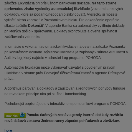
záložke
Likvidácia
pri príslušnom bankovom doklade.
Na tejto strane
sprievodcu zistíte výsledky automatickej likvidácie
(zoznam bankových
dokladov, ktoré sa podarilo/nepodarilo zlikvidovať). Výsledky si môžete
vytlačiť alebo zobraziť v Poznámkovom bloku. Pre dokončenie operácie
stlačte tlačidlo
Dokončiť
. V agende Banka sa automaticky vyfiltrujú doklady,
pri ktorých došlo k spárovaniu. Doklady skontrolujte a overte správnosť
zaúčtovania v denníku.
Informácie o vykonaní automatickej likvidácie nájdete na záložke Poznámky
pri konkrétnom doklade. Výsledok likvidácie je zapísaný v súbore AutLikv.txt a
AutLikv.log, ktorý nájdete v adresári Log programu POHODA.
Automatickú likvidáciu môže vykonávať užívateľ s povoleným právom
Likvidácia v strome práv Podvojné účtovníctvo/Ostatné v agende Prístupové
práva.
Algoritmus párovania dokladov a zaúčtovania jednotlivých pohybov funguje
na rovnakom princípe ako pri službe Homebanking.
Podrobnejší popis nájdete v interaktívnom pomocníkovi programu POHODA.
Ponuku tlačových zostáv agendy Interné doklady rozšírila
nová tlačová zostava Jednostranný zápočet pohľadávok a záväzkov.
hore