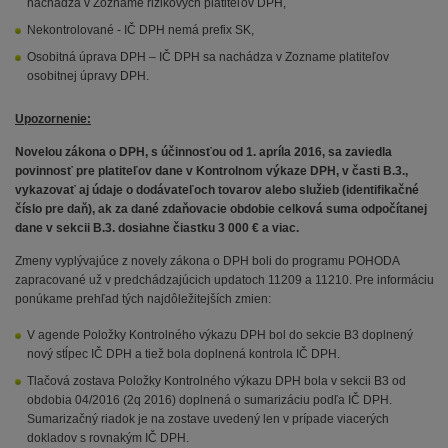
nachádza v Zozname rizikových platiteľov DPH,
Nekontrolované - IČ DPH nemá prefix SK,
Osobitná úprava DPH – IČ DPH sa nachádza v Zozname platiteľov
osobitnej úpravy DPH.
Upozornenie:
Novelou zákona o DPH, s účinnosťou od 1. apríla 2016, sa zaviedla
povinnosť pre platiteľov dane v Kontrolnom výkaze DPH, v časti B.3.,
vykazovať aj údaje o dodávateľoch tovarov alebo služieb (identifikačné
číslo pre daň), ak za dané zdaňovacie obdobie celková suma odpočítanej
dane v sekcii B.3. dosiahne čiastku 3 000 € a viac.
Zmeny vyplývajúce z novely zákona o DPH boli do programu POHODA
zapracované už v predchádzajúcich updatoch 11209 a 11210. Pre informáciu
ponúkame prehľad tých najdôležitejších zmien:
V agende Položky Kontrolného výkazu DPH bol do sekcie B3 doplnený
nový stĺpec IČ DPH a tiež bola doplnená kontrola IČ DPH.
Tlačová zostava Položky Kontrolného výkazu DPH bola v sekcii B3 od
obdobia 04/2016 (2q 2016) doplnená o sumarizáciu podľa IČ DPH.
Sumarizačný riadok je na zostave uvedený len v prípade viacerých
dokladov s rovnakým IČ DPH.