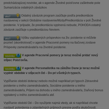
predchádzajúcej novinke, ak v agende Životné poisťovne zaškrtnete pole
Sumarizácia ostatných záväzkov.
Ostatný záväzok program zaúčtuje podľa predkontácie
nastavenej v sekcii Globálne nastavenie/Mzdy/Predkontácia v poli Životné
poistenie. V prípade, že predkontácia vyplnená nebude, POHODA ostatný
záväzok zaúčtuje s predkontáciou Neviem.
Výšku vyplatených príspevkov na živ. poistenie si môžete
pozrieť (skontrolovať) v agende Pracovné pomery na tlačovej zostave
Príspevky zamestnávateľa na životné poistenie.
V agende Pracovné pomery je teraz možné pridať nový
stĺpec Poisťovňa.
V agende Personalistika na záložke Dane je teraz možné
vyplniť obdobie v stĺpcoch Od – Do pri všetkých typoch.
Vypĺňanie období doteraz nebolo možné napríklad pri typoch Zdravotné
poistenie u iného zamestnávateľa, Sociálne poistenie u iného
zamestnávateľa, Príjem na dohodu u iného zamestnávateľa, Daňový bonus
vyplatený u iného zamestnávateľa atď.
Vypĺňanie období Od – Do využijete najmä vtedy, ak si napríklad chcete
nastaviť potvrdenia o zdaniteľných príjmoch presne podľa skutočnosti.