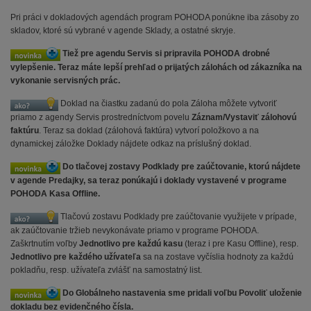
Pri práci v dokladových agendách program POHODA ponúkne iba zásoby zo
skladov, ktoré sú vybrané v agende Sklady, a ostatné skryje.
Tiež pre agendu Servis si pripravila POHODA drobné
vylepšenie. Teraz máte lepší prehľad o prijatých zálohách od zákazníka na
vykonanie servisných prác.
Doklad na čiastku zadanú do pola Záloha môžete vytvoriť
priamo z agendy Servis prostredníctvom povelu
Záznam/Vystaviť zálohovú
faktúru
. Teraz sa doklad (zálohová faktúra) vytvorí položkovo a na
dynamickej záložke Doklady nájdete odkaz na príslušný doklad.
Do tlačovej zostavy Podklady pre zaúčtovanie, ktorú nájdete
v agende Predajky, sa teraz ponúkajú i doklady vystavené v programe
POHODA Kasa Offline.
Tlačovú zostavu Podklady pre zaúčtovanie využijete v prípade,
ak zaúčtovanie tržieb nevykonávate priamo v programe POHODA.
Zaškrtnutím voľby
Jednotlivo pre každú kasu
(teraz i pre Kasu Offline), resp.
Jednotlivo pre každého užívateľa
sa na zostave vyčíslia hodnoty za každú
pokladňu, resp. užívateľa zvlášť na samostatný list.
Do Globálneho nastavenia sme pridali voľbu Povoliť uloženie
dokladu bez evidenčného čísla.