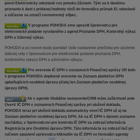
povel Elektronicky odoslané cez ponuku Záznam. Tým sa k danému
priznaniu k dani z pridanej hodnoty vloží do formulára príznak El. odoslané
a súčasne sa označí rovnomenný stĺpec.
V programe POHODA sme upravili Sprievodcu pre
elektronické podanie vyvolaného z agend Priznanie DPH, Kontrolný výkaz
DPH a Súhrnný výkaz.
POHODA si po novom bude pamätať Vaše nastavenie priečinka pre uloženie
dátovej vety v Sprievodcovi pre elektronické podanie priznania DPH,
kontrolného výkazu DPH a súhrnného výkazu.
Pre overenie IČ DPH v zoznamoch Finančnej správy SR bolo
v programe POHODA doplnené overenie na Zoznam platiteľov DPH
uplatňujúcich osobitnú úpravu (ďalej len Zoznam platiteľov osobitnej
úpravy DPH).
Ak v agende Globálne nastavenie/CRM máte zaškrtnuté pole
Overiť IČ DPH v zoznamoch Finančnej správy pri uložení dokladu,
POHODA teraz pri uložení dokladu automaticky overí IČ DPH už aj na
Zoznam platiteľov osobitnej úpravy DPH. Ak sa IČ DPH v danom zozname
nachádza, v Sprievodcovi pre kontrolu IČ DPH sa zobrazí informácia
Registrácia pre Osobitnú úpravu DPH. Táto informácia sa zobrazí tiež pri
ručnom spustení sprievodcu kliknutím na IČ DPH vo formulári agendy