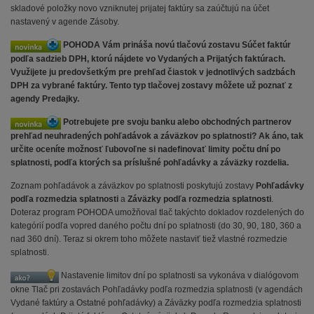
skladové položky novo vzniknutej prijatej faktúry sa zaúčtujú na účet
nastavený v agende Zásoby.
POHODA Vám prináša novú tlačovú zostavu Súčet faktúr
podľa sadzieb DPH, ktorú nájdete vo Vydaných a Prijatých faktúrach.
Využijete ju predovšetkým pre prehľad čiastok v jednotlivých sadzbách
DPH za vybrané faktúry. Tento typ tlačovej zostavy môžete už poznať z
agendy Predajky.
Potrebujete pre svoju banku alebo obchodných partnerov
prehľad neuhradených pohľadávok a záväzkov po splatnosti? Ak áno, tak
určite oceníte možnosť ľubovoľne si nadefinovať limity počtu dní po
splatnosti, podľa ktorých sa príslušné pohľadávky a záväzky rozdelia.
Zoznam pohľadávok a záväzkov po splatnosti poskytujú zostavy
Pohľadávky
podľa rozmedzia splatnosti
a
Záväzky podľa rozmedzia splatnosti
.
Doteraz program POHODA umožňoval tlač takýchto dokladov rozdelených do
kategórií podľa vopred daného počtu dní po splatnosti (do 30, 90, 180, 360 a
nad 360 dní). Teraz si okrem toho môžete nastaviť tiež vlastné rozmedzie
splatnosti.
Nastavenie limitov dní po splatnosti sa vykonáva v dialógovom
okne Tlač pri zostavách Pohľadávky podľa rozmedzia splatnosti (v agendách
Vydané faktúry a Ostatné pohľadávky) a Záväzky podľa rozmedzia splatnosti