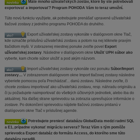
Máte mnoho užívateľských zostáv, ktoré by ste potrebovali
exportovať a importovať? Program POHODA Vám to teraz umožní.
Túto novú funkciu využijete, ak potrebujete prenášať upravené užívateľské
tlačové zostavy z jedného programu POHODA do druhého.
Export užívateľskej zostavy vykonáte v dialógovom okne Tlač,
kde označíte príslušnú užívateľskú zostavu a potom na nej kliknete pravým
tlačidlom myši. V zobrazenej miestnej ponuke zvoľte povel
Export
užívateľskej zostavy
. Následne v dialógovom okne
Uložiť UPH súbor ako
vyberte, kam chcete súbor uložiť a pod akým názvom.
Import užívateľskej zostavy vykonáte cez ponuku
Súbor/Import
zostavy…
V zobrazenom dialógovom okne Import tlačovej zostavy následne
vyberiete pomocou poľa Prechádzať... danú zostavu. Následne zvoľte, či
chcete zostavu importovať ako užívateľskú zostavu, resp. náhradu originálu a
či ju požadujete naimportovať do všetkých účtovných jednotiek, alebo iba do
aktuálnej. Na ďalšej strane sprievodcu sa zobrazia upresňujúce informácie o
zostave. Po dokončení sprievodcu nájdete tlačovú zostavu pridanú v
dialógovom okne Tlač v príslušnej agende.
Potrebujete preniesť databázu GlobalData medzi radmi SQL
a E1, prípadne vykonať migráciu servera? Teraz Vám s tým pomôže
sprievodca Export databáz do formátu Access, do ktorého sme túto
databázu zaradili.