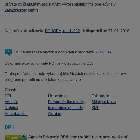
užívateľov či aktuálny legislatívny vývoj sprístupníme operatívne v
Zákazníckom centre
.
Najnovšia aktualizácia:
POHODA, rel. 11302
- k dispozícii od 27. 07. 2016.
Online databáza otázok a odpovedí k programu POHODA
Dokumentácia vo formáte PDF je k dispozícii na CD.
Tento prehľad obsahuje výber najdôležitejších noviniek a zmien, ktoré v
programe pribudli od predchádzajúcej verzie.
Obsah:
DPH
Účtovníctvo
Fakturácia
Adresár
Personalistika a mzdy
Sklady a Kasa
Majetok
Internetové obchody
XML
Homebanking
Ostatné
DPH
Agendu Priznanie DPH sme rozšírili o možnosť využívať