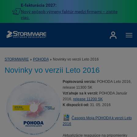
E-fakturácia 2027:
Nový spôsob výmeny faktúr medzi firmami – zistite
viac.
STORMWARE
POHODA
Novinky vo verzii Leto 2016
Novinky vo verzii Leto 2016
Popisovaná verzia:
POHODA Leto 2016,
release 11300 SK
Vzťahuje sa k verzii:
POHODA Január
2016,
release 11200 SK
K dispozícii od:
31. 05. 2016
Časopis Moja POHODA k verzii Leto
2016
Aktualizácie reagujúce na pripomienky