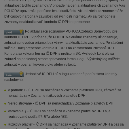
Priznanie DPH program POHODA skontroluje na portáli Finančnej správy SR
aktuálnosť týchto zoznamov. V prípade nájdenia aktuálnejších zoznamov Vás
POHODA upozorní a ponúkne ich aktualizáciu. Aktualizácia zoznamov môže
byť časovo náročná v závislosti od rýchlosti internetu. Ak sa rozhodnete
zoznamy neaktualizovať, kontrola IČ DPH neprebehne.
Po aktualizácii zoznamov POHODA zobrazí Sprievodcu pre
kontrolu IČ DPH. V prípade, že POHODA aktuálne zoznamy už obsahuje,
zobrazí sprievodcu priamo, bez výzvy na aktualizáciu zoznamov. Po stlačení
tlačidla Ďalej prebehne kontrola IČ DPH na zostavenom Priznaní DPH.
Kontrola sa vykoná len na IČ DPH s prefixom SK. Výsledok kontroly sa
zobrazí na poslednej strane sprievodcu formou logu. Výsledný log môžete
zobraziť v poznámkovom bloku alebo vytlačiť.
Jednotlivé IČ DPH sú v logu zoradené podľa stavu kontroly
nasledovne:
V poriadku - IČ DPH sa nachádza v Zozname platiteľov DPH, zároveň sa
nenachádza v Zozname rizikových platiteľov DPH,
Neregistrované - IČ DPH sa nenachádza v Zozname platiteľov DPH,
Varovanie § - IČ DPH sa nachádza v Zozname platiteľov DPH a je
registrované podľa §7, §7a alebo §83,
Rizikový platiteľ - IČ DPH sa nachádza v Zozname platiteľov DPH a tiež sa