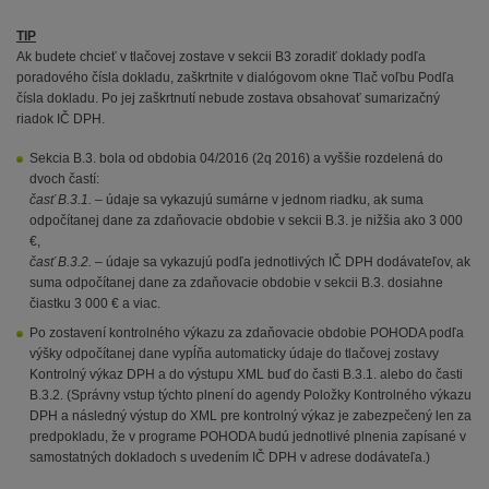
TIP
Ak budete chcieť v tlačovej zostave v sekcii B3 zoradiť doklady podľa
poradového čísla dokladu, zaškrtnite v dialógovom okne Tlač voľbu Podľa
čísla dokladu. Po jej zaškrtnutí nebude zostava obsahovať sumarizačný
riadok IČ DPH.
Sekcia B.3. bola od obdobia 04/2016 (2q 2016) a vyššie rozdelená do
dvoch častí:
časť B.3.1.
– údaje sa vykazujú sumárne v jednom riadku, ak suma
odpočítanej dane za zdaňovacie obdobie v sekcii B.3. je nižšia ako 3 000
€,
časť B.3.2.
– údaje sa vykazujú podľa jednotlivých IČ DPH dodávateľov, ak
suma odpočítanej dane za zdaňovacie obdobie v sekcii B.3. dosiahne
čiastku 3 000 € a viac.
Po zostavení kontrolného výkazu za zdaňovacie obdobie POHODA podľa
výšky odpočítanej dane vypĺňa automaticky údaje do tlačovej zostavy
Kontrolný výkaz DPH a do výstupu XML buď do časti B.3.1. alebo do časti
B.3.2. (Správny vstup týchto plnení do agendy Položky Kontrolného výkazu
DPH a následný výstup do XML pre kontrolný výkaz je zabezpečený len za
predpokladu, že v programe POHODA budú jednotlivé plnenia zapísané v
samostatných dokladoch s uvedením IČ DPH v adrese dodávateľa.)