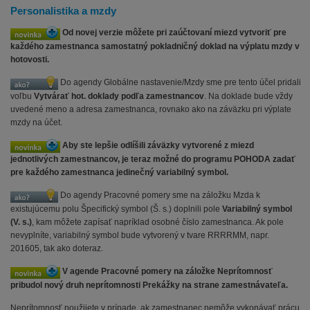
Personalistika a mzdy
Od novej verzie môžete pri zaúčtovaní miezd vytvoriť pre
každého zamestnanca samostatný pokladničný doklad na výplatu mzdy v
hotovosti.
Do agendy Globálne nastavenie/Mzdy sme pre tento účel pridali
voľbu
Vytvárať hot. doklady podľa zamestnancov
. Na doklade bude vždy
uvedené meno a adresa zamestnanca, rovnako ako na záväzku pri výplate
mzdy na účet.
Aby ste lepšie odlíšili záväzky vytvorené z miezd
jednotlivých zamestnancov, je teraz možné do programu POHODA zadať
pre každého zamestnanca jedinečný variabilný symbol.
Do agendy Pracovné pomery sme na záložku Mzda k
existujúcemu polu Špecifický symbol (Š. s.) doplnili pole
Variabilný symbol
(V. s.)
, kam môžete zapísať napríklad osobné číslo zamestnanca. Ak pole
nevyplníte, variabilný symbol bude vytvorený v tvare RRRRMM, napr.
201605, tak ako doteraz.
V agende Pracovné pomery na záložke Neprítomnosť
pribudol nový druh neprítomnosti Prekážky na strane zamestnávateľa.
Neprítomnosť použijete v prípade, ak zamestnanec nemôže vykonávať prácu