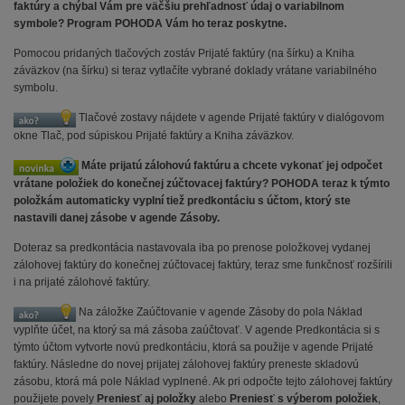
faktúry a chýbal Vám pre väčšiu prehľadnosť údaj o variabilnom
symbole? Program POHODA Vám ho teraz poskytne.
Pomocou pridaných tlačových zostáv Prijaté faktúry (na šírku) a Kniha
záväzkov (na šírku) si teraz vytlačíte vybrané doklady vrátane variabilného
symbolu.
Tlačové zostavy nájdete v agende Prijaté faktúry v dialógovom
okne Tlač, pod súpiskou Prijaté faktúry a Kniha záväzkov.
Máte prijatú zálohovú faktúru a chcete vykonať jej odpočet
vrátane položiek do konečnej zúčtovacej faktúry? POHODA teraz k týmto
položkám automaticky vyplní tiež predkontáciu s účtom, ktorý ste
nastavili danej zásobe v agende Zásoby.
Doteraz sa predkontácia nastavovala iba po prenose položkovej vydanej
zálohovej faktúry do konečnej zúčtovacej faktúry, teraz sme funkčnosť rozšírili
i na prijaté zálohové faktúry.
Na záložke Zaúčtovanie v agende Zásoby do pola Náklad
vyplňte účet, na ktorý sa má zásoba zaúčtovať. V agende Predkontácia si s
týmto účtom vytvorte novú predkontáciu, ktorá sa použije v agende Prijaté
faktúry. Následne do novej prijatej zálohovej faktúry preneste skladovú
zásobu, ktorá má pole Náklad vyplnené. Ak pri odpočte tejto zálohovej faktúry
použijete povely
Preniesť aj položky
alebo
Preniesť s výberom položiek
,