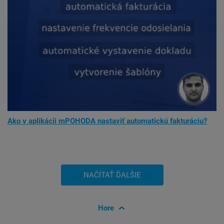
Ako v aplikácii mPOHODA nastaviť automatickú fakturáciu?
Hore