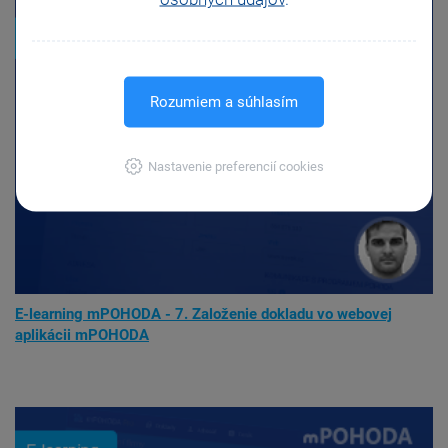
Rozumiem a súhlasím
Nastavenie preferencií cookies
E-learning mPOHODA - 7. Založenie dokladu vo webovej
aplikácii mPOHODA