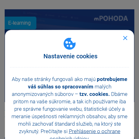
Nastavenie cookies
Aby naše stránky fungovali ako majú
potrebujeme
váš súhlas so spracovaním
malých
anonymizovaných súborov –
tzv. cookies.
Dbáme
pritom na vaše súkromie, a tak ich
používame iba
pre správne fungovanie webu, štatistické účely a
E-learning mPOHODA - 6. Synchronizácia údajov z programu
POHODA
meranie úspešnosti reklamných obsahov, aby sme
mohli zachovať štandard služieb, na ktorý ste
zvyknutý. Prečítajte si
Prehlásenie o ochrane
osobných údajov
.