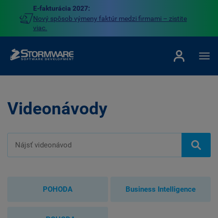
E-fakturácia 2027:
Nový spôsob výmeny faktúr medzi firmami – zistite
viac.
Videonávody
POHODA
Business Intelligence