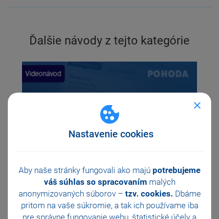
Ďalšie návody z tejto kategórie
Previous
Ne
Nastavenie cookies
Aby naše stránky fungovali ako majú
potrebujeme
váš súhlas so spracovaním
malých
anonymizovaných súborov –
tzv. cookies.
Dbáme
Predstavenie zákazníckeho centra
pritom na vaše súkromie, a tak ich
používame iba
pre správne fungovanie webu, štatistické účely a