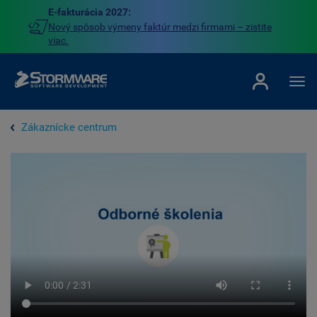
E-fakturácia 2027:
Nový spôsob výmeny faktúr medzi firmami – zistite
viac.
Zákaznícke centrum