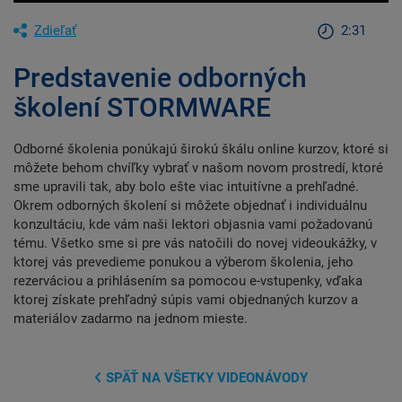
Zdieľať
2:31
Predstavenie odborných
školení STORMWARE
Odborné školenia ponúkajú širokú škálu online kurzov, ktoré si
môžete behom chvíľky vybrať v našom novom prostredí, ktoré
sme upravili tak, aby bolo ešte viac intuitívne a prehľadné.
Okrem odborných školení si môžete objednať i individuálnu
konzultáciu, kde vám naši lektori objasnia vami požadovanú
tému. Všetko sme si pre vás natočili do novej videoukážky, v
ktorej vás prevedieme ponukou a výberom školenia, jeho
rezerváciou a prihlásením sa pomocou e-vstupenky, vďaka
ktorej získate prehľadný súpis vami objednaných kurzov a
materiálov zadarmo na jednom mieste.
SPÄŤ NA VŠETKY VIDEONÁVODY