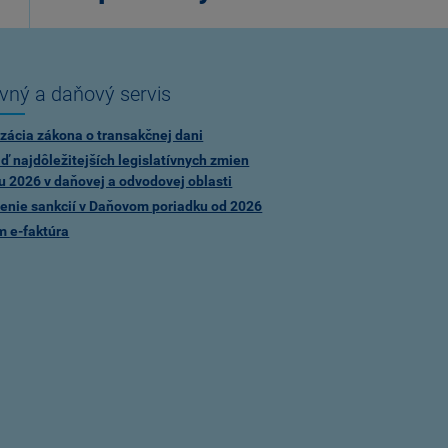
vný a daňový servis
zácia zákona o transakčnej dani
ď najdôležitejších legislatívnych zmien
u 2026 v daňovej a odvodovej oblasti
enie sankcií v Daňovom poriadku od 2026
m e-faktúra