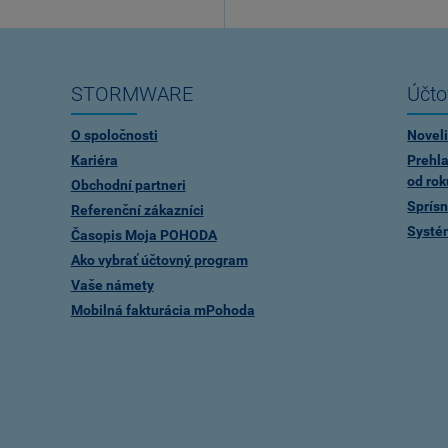
STORMWARE
Účto
O spoločnosti
Noveli
Kariéra
Prehla
od rok
Obchodní partneri
Sprísn
Referenční zákazníci
Systé
Časopis Moja POHODA
Ako vybrať účtovný program
Vaše námety
Mobilná fakturácia mPohoda