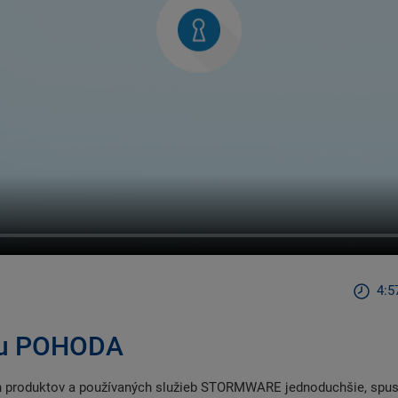
4:5
tu POHODA
 produktov a používaných služieb STORMWARE jednoduchšie, spusti