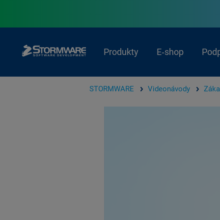
Produkty
E‑shop
Pod
STORMWARE
Videonávody
Záka