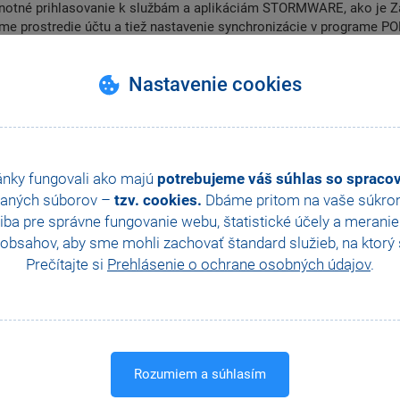
notné prihlasovanie k službám a aplikáciám STORMWARE, ako je Zá
 prostredie účtu a tiež nastavenie synchronizácie v programe PO
ch zákazníkov, ktorí účet do mPohody alebo zákazníckeho centra 
Nastavenie cookies
SPÄŤ NA VŠETKY VIDEONÁVODY
ánky fungovali ako majú
potrebujeme váš súhlas so sprac
aných súborov –
tzv. cookies.
Dbáme pritom na vaše súkromi
Ďalšie návody z tejto kategórie
ba pre správne fungovanie webu, štatistické účely a merani
obsahov, aby sme mohli zachovať štandard služieb, na ktorý s
Prečítajte si
Prehlásenie o ochrane osobných údajov
.
Rozumiem a súhlasím