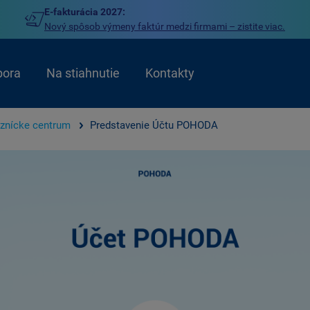
E-fakturácia 2027:
Nový spôsob výmeny faktúr medzi firmami – zistite viac.
pora
Na stiahnutie
Kontakty
znícke centrum
Predstavenie Účtu POHODA