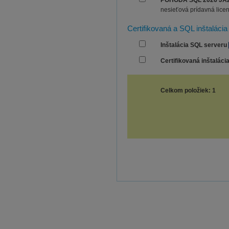
POHODA SQL 2026 JA
nesieťová prídavná licen
Certifikovaná a SQL inštalácia
Inštalácia SQL serveru
Certifikovaná inštalá
Celkom položiek: 1