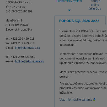
Ekonomický systém
Predaj a
STORMWARE s.r.o.
online
IČO: 36 244 791
fakturácia
DIČ: SK2020186399
Matúšova 48
POHODA SQL 2026 JAZZ
811 04 Bratislava
Slovenská republika
S variantom POHODA SQL Jazz získate
položiek; o stave a pohybe peňažnýc
tel.: +421 259 429 911
v ňom vystavovať faktúry, pokladničn
fax: +421 259 429 910
Intrastat atď.
e-mail:
info@stormware.sk
Tento variant neobsahuje účtovné, m
tel.: +421 2 59 429 959
podvojné účtovníctvo sami, ale nech
e-mail:
hotline@stormware.sk
uplatnenie v režime tzv. pobočkovéh
Môže s ním pracovať viacero užívateľ
server
.
Pre zabezpečenie bezproblémovej pr
produktu Vás bude kontaktovať pra
inštalácie.
Viac informácií o variante