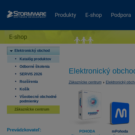
Produkty
E‑shop
Podpora
E-shop
Elektronický obchod
Katalóg produktov
Odborné školenia
Elektronický obcho
SERVIS 2026
Rozšírenia
Zákaznícke centrum
Elektronický obc
Košík
Všeobecné obchodné
podmienky
Zákaznícke centrum
Prevádzkovateľ:
POHODA
mPohoda