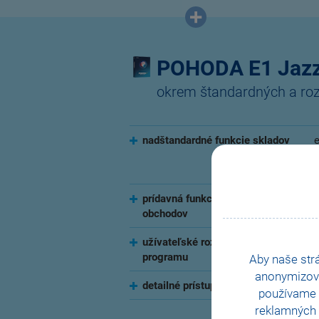
POHODA E1 Jaz
okrem štandardných a rozš
nadštandardné funkcie skladov
e
prídavná funkcia internetových
obchodov
užívateľské rozšírenie
n
programu
Aby naše str
anonymizov
detailné prístupové práva
d
používame i
reklamných 