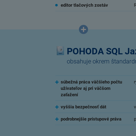
editor tlačových zostáv
POHODA SQL Ja
obsahuje okrem štandardný
súbežná práca väčšieho počtu
r
užívateľov aj pri väčšom
zaťažení
vyššia bezpečnosť dát
podrobnejšie prístupové práva
p