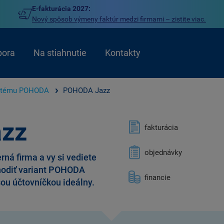
E-fakturácia 2027:
Nový spôsob výmeny faktúr medzi firmami – zistite viac.
pora
Na stiahnutie
Kontakty
stému POHODA
POHODA Jazz
zz
fakturácia
objednávky
ná firma a vy si vediete
hodiť variant POHODA
financie
šou účtovníčkou ideálny.