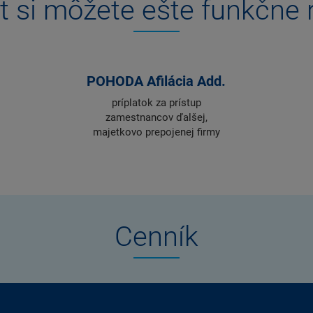
t si môžete ešte funkčne r
POHODA Afilácia Add.
príplatok za prístup
zamestnancov ďalšej,
majetkovo prepojenej firmy
Cenník