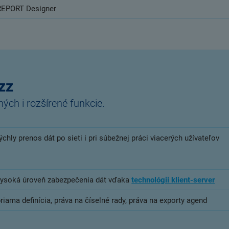
REPORT Designer
zz
ch i rozšírené funkcie.
ýchly prenos dát po sieti i pri súbežnej práci viacerých užívateľov
vysoká úroveň zabezpečenia dát vďaka
technológii klient-server
riama definícia, práva na číselné rady, práva na exporty agend