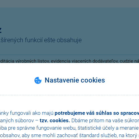
z
írených funkcií ešte obsahuje
ditácia výrobných listov, evidencia viacerých dodávateľov, cudzie 
mene, automatické objednávky jednoduchých i zložených zásob, inven
synchronizácia skladov atď.
Nastavenie cookies
automatické spustenie XML komunikácie pre export zásob zo sy
astavenie voliteľných parametrov, užívateľské agendy podľa individ
mieru apod.
ánky fungovali ako majú
potrebujeme váš súhlas so sprac
aných súborov –
tzv. cookies.
Dbáme pritom na vaše súkromi
efinícia pomocou rolí, práva na tlačové zostavy
ba pre správne fungovanie webu, štatistické účely a merani
obsahov, aby sme mohli zachovať štandard služieb, na ktorý s