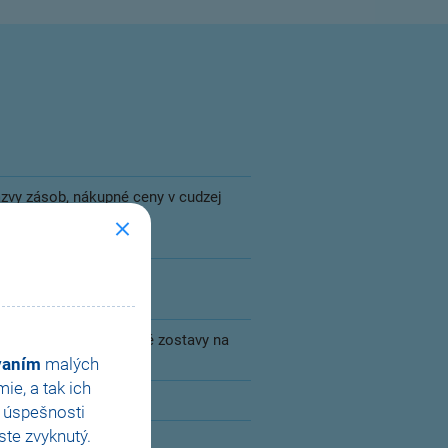
názvy zásob, nákupné ceny v cudzej
túry pre viac skladov,
stému POHODA
uálnych potrieb, tlačové zostavy na
ovaním
malých
e, a tak ich
e úspešnosti
te zvyknutý.