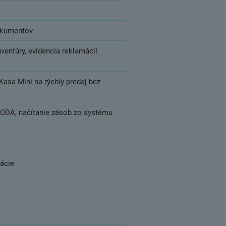
dokumentov
inventúry, evidencia reklamácií
asa Mini na rýchly predaj bez
HODA, načítanie zásob zo systému
rácie