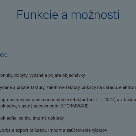
Funkcie a možnosti
cie
onuky, dopyty, vydané a prijaté objednávky
ydané a prijaté faktúry, zálohové faktúry, príkazy na úhradu, elektro
rijímanie, vytváranie a odosielanie e-faktúr (od 1. 1. 2027) a v budú
dokladov, vlastný access point STORMWARE
pokladňa, banka, interné doklady
vorba a export príkazov, import a zaúčtovanie výpisov