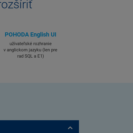
ozšíriť
POHODA English UI
užívateľské rozhranie
v anglickom jazyku (len pre
rad SQL a E1)