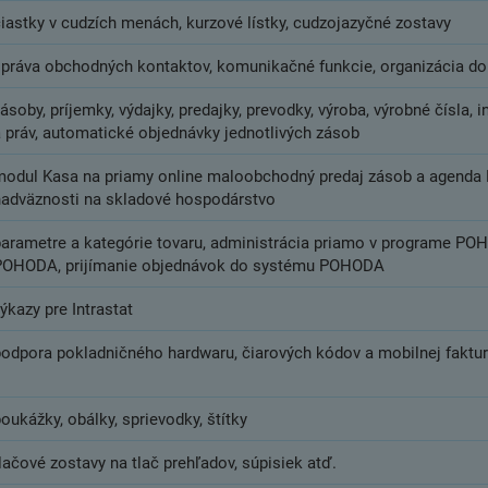
čiastky v cudzích menách, kurzové lístky, cudzojazyčné zostavy
správa obchodných kontaktov, komunikačné funkcie, organizácia 
ásoby, príjemky, výdajky, predajky, prevodky, výroba, výrobné čísla, 
a práv, automatické objednávky jednotlivých zásob
modul Kasa na priamy online maloobchodný predaj zásob a agenda K
nadväznosti na skladové hospodárstvo
parametre a kategórie tovaru, administrácia priamo v programe PO
POHODA, prijímanie objednávok do systému POHODA
ýkazy pre Intrastat
podpora pokladničného hardwaru, čiarových kódov a mobilnej faktu
oukážky, obálky, sprievodky, štítky
lačové zostavy na tlač prehľadov, súpisiek atď.