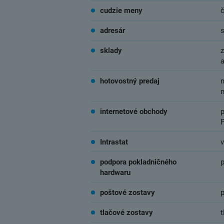
cudzie meny
adresár
sklady
z
hotovostný predaj
internetové obchody
Intrastat
v
podpora pokladničného
hardwaru
poštové zostavy
p
tlačové zostavy
t