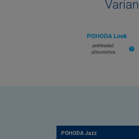
Varian
POHODA Look
prehliadač
účtovníctva
POHODA Jazz