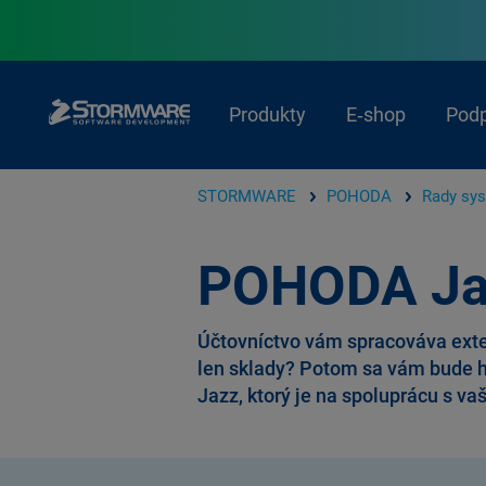
Produkty
E‑shop
Pod
STORMWARE
POHODA
Rady sy
POHODA Ja
Účtovníctvo vám spracováva exter
len sklady? Potom sa vám bude 
Jazz, ktorý je na spoluprácu s va