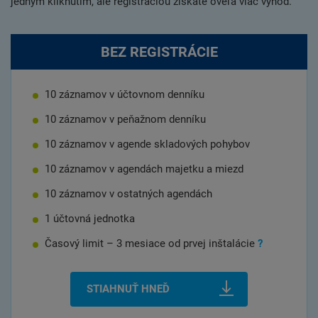
jedným kliknutím, ale registráciou získate oveľa viac výhod.
BEZ REGISTRÁCIE
10 záznamov v účtovnom denníku
10 záznamov v peňažnom denníku
10 záznamov v agende skladových pohybov
10 záznamov v agendách majetku a miezd
10 záznamov v ostatných agendách
1 účtovná jednotka
Časový limit – 3 mesiace od prvej
inštalácie
?
STIAHNUŤ HNEĎ