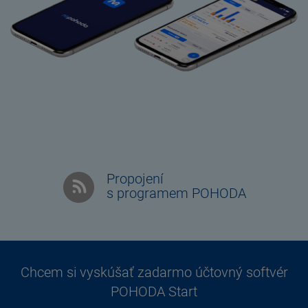
Chcem si vyskúšať zadarmo účtovný softvér
POHODA Start