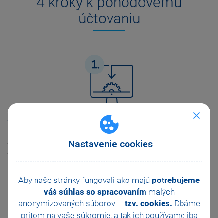
4 kroky k pohodovému
účtovaniu
Stiahnite si Pohodu
Pohodu Start si zadarmo stiahnete kliknutím na modré tlačidlo
Nastavenie cookies
vyššie. Bezplatnou registráciou však získate omnoho viac
výhod. Stiahnutý súbor otvorte a postupujte podľa sprievodcu.
Aby naše stránky fungovali ako majú
potrebujeme
váš súhlas so spracovaním
malých
anonymizovaných súborov –
tzv. cookies.
Dbáme
pritom na vaše súkromie, a tak ich
používame iba