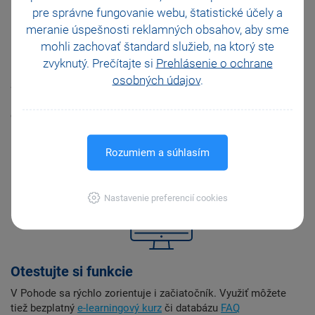
pre správne fungovanie webu, štatistické účely a
meranie úspešnosti reklamných obsahov, aby sme
mohli zachovať štandard služieb, na ktorý ste
Dokončite inštaláciu
zvyknutý. Prečítajte si
Prehlásenie o ochrane
osobných údajov
.
Spustite nainštalovanú Pohodu. Pokiaľ ste si ju registrovali,
kliknite na potvrdzovací odkaz, ktorý vám prišiel na uvedený
e‑mail.
Vzápätí vám naň zašleme i registračné číslo.
?
Rozumiem a súhlasím
Nastavenie preferencií cookies
Otestujte si funkcie
V Pohode sa rýchlo zorientuje i začiatočník. Využiť môžete
tiež bezplatný
e-learningový kurz
či databázu
FAQ