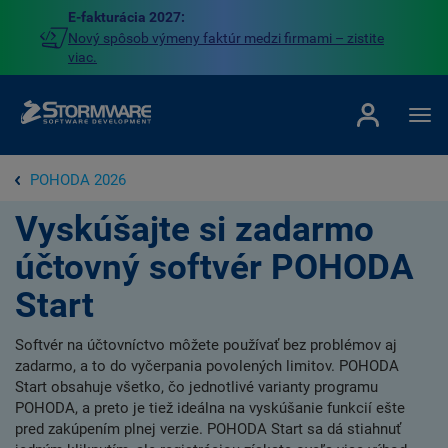
E-fakturácia 2027:
Nový spôsob výmeny faktúr medzi firmami – zistite
viac.
POHODA 2026
Vyskúšajte si zadarmo
účtovný softvér POHODA
Start
Softvér na účtovníctvo môžete používať bez problémov aj
zadarmo, a to do vyčerpania povolených limitov. POHODA
Start obsahuje všetko, čo jednotlivé varianty programu
POHODA, a preto je tiež ideálna na vyskúšanie funkcií ešte
pred zakúpením plnej verzie. POHODA Start sa dá stiahnuť