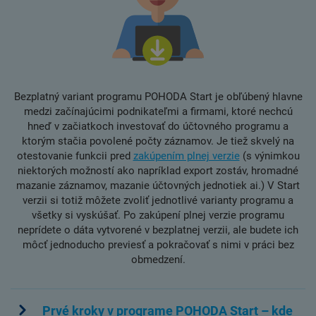
Bezplatný variant programu POHODA Start je obľúbený hlavne
medzi začínajúcimi podnikateľmi a firmami, ktoré nechcú
hneď v začiatkoch investovať do účtovného programu a
ktorým stačia povolené počty záznamov. Je tiež skvelý na
otestovanie funkcii pred
zakúpením plnej verzie
(s výnimkou
niektorých možností ako napríklad export zostáv, hromadné
mazanie záznamov, mazanie účtovných jednotiek ai.) V Start
verzii si totiž môžete zvoliť jednotlivé varianty programu a
všetky si vyskúšať. Po zakúpení plnej verzie programu
neprídete o dáta vytvorené v bezplatnej verzii, ale budete ich
môcť jednoducho previesť a pokračovať s nimi v práci bez
obmedzení.
Prvé kroky v programe POHODA Start – kde