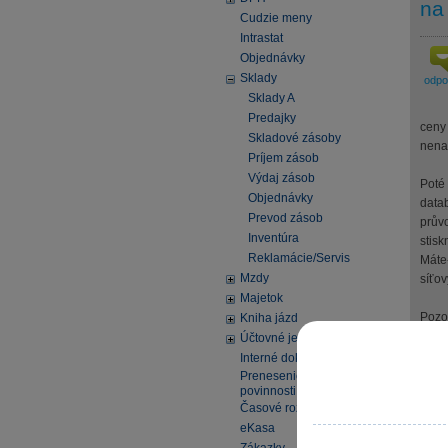
na
Cudzie meny
Intrastat
Objednávky
Sklady
odp
Sklady A
Predajky
ceny 
Skladové zásoby
nena
Príjem zásob
Výdaj zásob
Poté
Objednávky
datab
Prevod zásob
průvo
Inventúra
stisk
Reklamácie/Servis
Máte
Mzdy
síťov
Majetok
Pozo
Kniha jázd
Před
Účtovné jednotky
Soub
Interné doklady
Prenesenie daňovej
povinnosti
Časové rozlíšenie
Pomo
eKasa