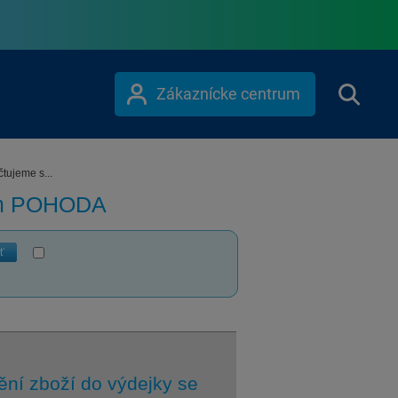
Zákaznícke centrum
tujeme s...
ém POHODA
ť
ní zboží do výdejky se