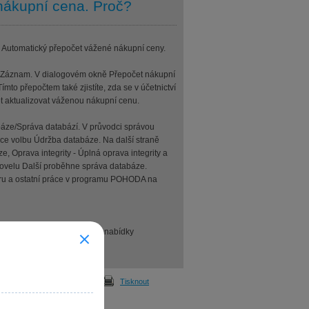
nákupní cena. Proč?
u Automatický přepočet vážené nákupní ceny.
 Záznam. V dialogovém okně Přepočet nákupní
to přepočtem také zjistíte, zda se v účetnictví
ět aktualizovat váženou nákupní cenu.
báze/Správa databází. V průvodci správou
ace volbu Údržba databáze. Na další straně
 Oprava integrity - Úplná oprava integrity a
 povelu Další proběhne správa databáze.
eru a ostatní práce v programu POHODA na
pomocí povelu Zálohovat… z nabídky
Odeslat
Tisknout