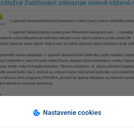
 záložce Zaúčtování zobrazuje nulová vážená 
V agendě Nastavení/Globální nastavení v sekci Ceny a slevy zatrhněte volb
ověď
V agendě Sklady/Zásoby zvolte povel Přecenění nákupních cen… z nabídky
vyberte volbu Aktualizovat váženou nákupní cenu všech zásob a zvolte povel OK. Tím
chází záporné stavy zásob. Pokud ano, je nutné záporné stavy odstranit a poté op
 proveďte správu databáze. V agendě Soubor/Účetní jednotky zvolte nabídku Data
ází zatrhněte v sekci Rozsah volbu Pouze aktuální účetní jednotka a v sekci Oper
dce zvolte volby Kompakt databáze, Obnova databáze, vč. zálohy původní databáze,
něte povel Další. Na 3. stránce se zobrazí název Vaší účetní jednotky a po zvolení
-li síťovou verzi programu POHODA, provádí se správa databáze na hlavním serv
ých klientech musí být ukončena.
r:
 provedením aktualizace vážené nákupní ceny doporučujeme provést zálohu dat 
or/Zálohování.
Nastavenie cookies
hla Vám tato odpověď?
Ano
Ne
Nevím