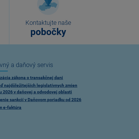
Kontaktujte naše
pobočky
vný a daňový servis
zácia zákona o transakčnej dani
ď najdôležitejších legislatívnych zmien
u 2026 v daňovej a odvodovej oblasti
enie sankcií v Daňovom poriadku od 2026
m e-faktúra