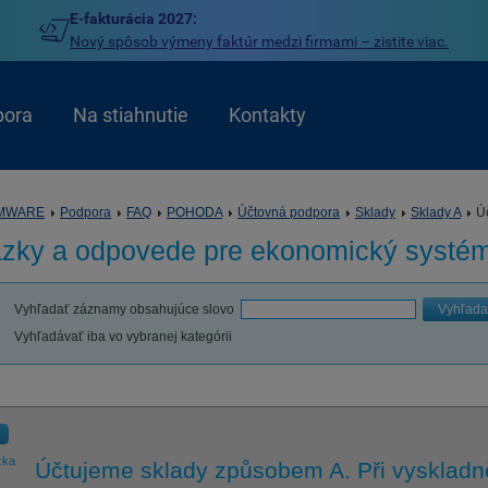
E-fakturácia 2027:
Nový spôsob výmeny faktúr medzi firmami – zistite viac.
pora
Na stiahnutie
Kontakty
MWARE
Podpora
FAQ
POHODA
Účtovná podpora
Sklady
Sklady A
Úč
ázky a odpovede pre
ekonomický syst
Vyhľadať záznamy obsahujúce slovo
Vyhľada
Vyhľadávať iba vo vybranej kategórii
zka
Účtujeme sklady způsobem A. Při vyskladně