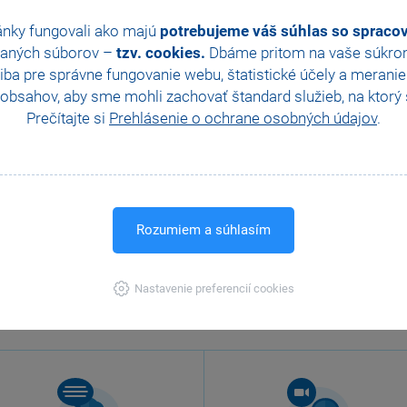
ánky fungovali ako majú
potrebujeme váš súhlas so sprac
aných súborov –
tzv. cookies.
Dbáme pritom na vaše súkromi
ba pre správne fungovanie webu, štatistické účely a merani
obsahov, aby sme mohli zachovať štandard služieb, na ktorý s
Prečítajte si
Prehlásenie o ochrane osobných údajov
.
Rozumiem a súhlasím
Nastavenie preferencií cookies