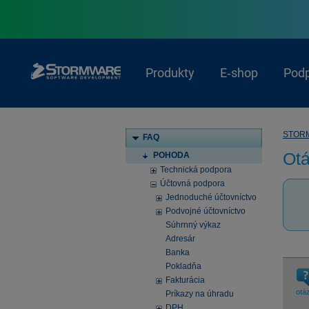
Produkty
E‑shop
Pod
STOR
FAQ
Ot
POHODA
Technická podpora
Účtovná podpora
Jednoduché účtovníctvo
Podvojné účtovníctvo
Súhrnný výkaz
Adresár
Banka
Pokladňa
Fakturácia
otá
Príkazy na úhradu
DPH