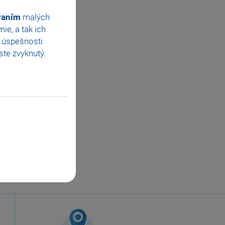
ovaním
malých
e, a tak ich
e úspešnosti
te zvyknutý.