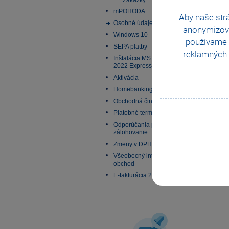
Zákazky
mPOHODA
Aby naše str
Osobné údaje
anonymizov
Windows 10
používame i
SEPA platby
reklamných 
Inštalácia MS SQL Server
2022 Express
Aktivácia
Homebanking
Obchodná činnosť
Platobné terminály
Odporúčania pre
zálohovanie
Zmeny v DPH od 1.1.2025
Všeobecný internetový
obchod
E-fakturácia 2027