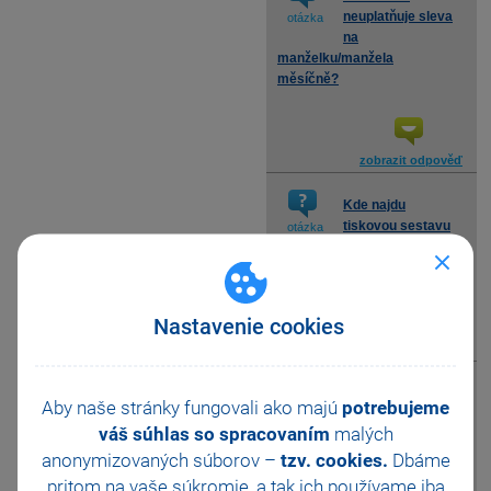
neuplatňuje sleva
otázka
na
manželku/manžela
měsíčně?
zobrazit odpověď
Kde najdu
tiskovou sestavu
otázka
Potvrzení o
zdanitelných příjmech?
Nastavenie cookies
zobrazit odpověď
Jak se posuzuje
Aby naše stránky fungovali ako majú
potrebujeme
nárok na výplatu
otázka
váš súhlas so spracovaním
malých
daňového
bonusu?
anonymizovaných súborov –
tzv. cookies.
Dbáme
pritom na vaše súkromie, a tak ich
používame iba