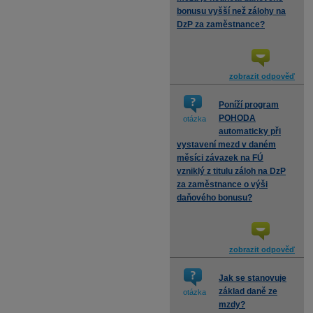
bonusu vyšší než zálohy na
DzP za zaměstnance?
zobrazit odpověď
Poníží program
POHODA
otázka
automaticky při
vystavení mezd v daném
měsíci závazek na FÚ
vzniklý z titulu záloh na DzP
za zaměstnance o výši
daňového bonusu?
zobrazit odpověď
Jak se stanovuje
základ daně ze
otázka
mzdy?