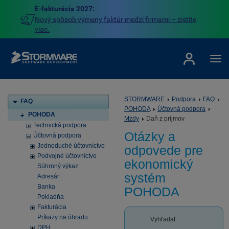
E-fakturácia 2027:
Nový spôsob výmeny faktúr medzi firmami – zistite
viac.
STORMWARE
Podpora
FAQ
FAQ
POHODA
Účtovná podpora
POHODA
Mzdy
Daň z príjmov
Technická podpora
Otázky a
Účtovná podpora
Jednoduché účtovníctvo
odpovede pre
Podvojné účtovníctvo
ekonomický
Súhrnný výkaz
systém
Adresár
Banka
POHODA
Pokladňa
Fakturácia
Príkazy na úhradu
Vyhľadať
DPH