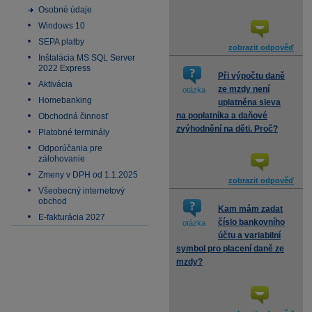
Osobné údaje
Windows 10
SEPA platby
zobrazit odpověď
Inštalácia MS SQL Server
2022 Express
Při výpočtu daně
Aktivácia
ze mzdy není
otázka
Homebanking
uplatněna sleva
na poplatníka a daňové
Obchodná činnosť
zvýhodnění na děti. Proč?
Platobné terminály
Odporúčania pre
zálohovanie
Zmeny v DPH od 1.1.2025
zobrazit odpověď
Všeobecný internetový
obchod
Kam mám zadat
E-fakturácia 2027
číslo bankovního
otázka
účtu a variabilní
symbol pro placení daně ze
mzdy?