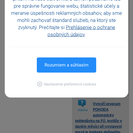
pre správne fungovanie webu, štatistické účely a
meranie úspešnosti reklamných obsahov, aby sme
zobrazit odpověď
mohli zachovať štandard služieb, na ktorý ste
Musí
zvyknutý. Prečítajte si
Prehlásenie o ochrane
zaměstnanec
otázka
osobných údajov
.
odvádět daň z
příjmů, resp. sociální a
zdravotní pojištění z
příspěvku na penzijní
připojištění a životní
pojištění placené
Rozumiem a súhlasím
zaměstnavatelem?
Nastavenie preferencií cookies
zobrazit odpověď
Vytvoří program
POHODA
otázka
automaticky
pohledávku na FÚ, jestliže v
daném měsíci při vystavení
mezd je hodnota daňového