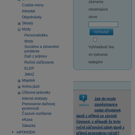
záznamy
Cudzie meny
obsahujúce
Intrastat
slovo
Objednávky
Sklady
Mzdy
Vyhľadať
Personalistika
Mzdy
Sociálne a zdravotné
Vyhľadávať iba
poistenie
vo vybranej
Daň z príjmov
kategórii
Ročné zúčtovanie
ELDP
JMHZ
Majetok
Kniha jázd
Účtovné jednotky
Interné doklady
Jak do mzdy
Prenesenie daňovej
zaměstnance
otázka
povinnosti
zadat přeplatek
Časové rozlíšenie
daně z příjmů ze závislé
eKasa
činnosti, v případě že bylo
Zákazky
roční zúčtování záloh daně z
mPOHODA
příjmů provedeno ručně?