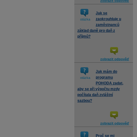
zobrazit odpověď
Jak se
zaokrouhluje u
otázka
zaměstnanců
základ daně pro daň z
příjmů?
zobrazit odpověď
Jak mám do
programu
otázka
POHODA zadat,
aby se při výpočtu mzdy
počítala daň zvláštní
sazbou?
zobrazit odpověď
Proč se mi