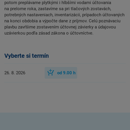
potom preplávame plytkými i hlbšími vodami účtovania
na prelome roka, zastavíme sa pri tlačových zostavách,
potrebných nastaveniach, inventarizácii, prípadoch účtovaných
na konci obdobia a výpočte dane z príjmov. Celú poznávaciu
plavbu zavŕšime zostavením účtovnej závierky a údajovou
uzávierkou podľa zásad zákona o účtovníctve.
Vyberte si termín
26. 8. 2026
od
9.00
h