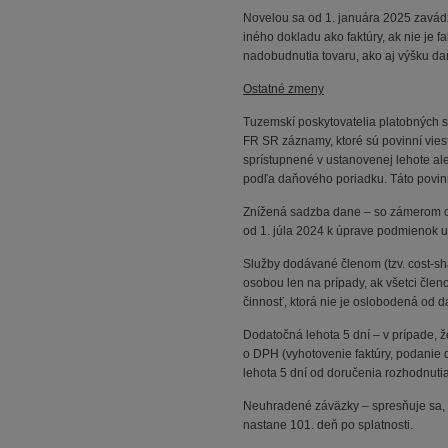
Novelou sa od 1. januára 2025 zavádz
iného dokladu ako faktúry, ak nie je f
nadobudnutia tovaru, ako aj výšku da
Ostatné zmeny
Tuzemskí poskytovatelia platobných s
FR SR záznamy, ktoré sú povinní vies
sprístupnené v ustanovenej lehote al
podľa daňového poriadku. Táto povi
Znížená sadzba dane – so zámerom odst
od 1. júla 2024 k úprave podmienok 
Služby dodávané členom (tzv. cost-sh
osobou len na prípady, ak všetci čle
činnosť, ktorá nie je oslobodená od d
Dodatočná lehota 5 dní – v prípade, 
o DPH (vyhotovenie faktúry, podanie
lehota 5 dní od doručenia rozhodnutia 
Neuhradené záväzky – spresňuje sa, 
nastane 101. deň po splatnosti.