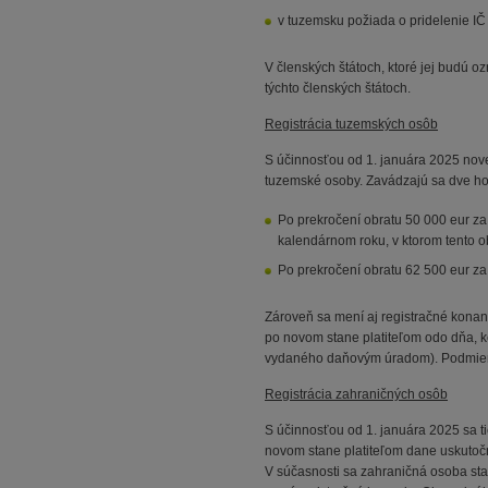
v tuzemsku požiada o pridelenie IČ 
V členských štátoch, ktoré jej budú 
týchto členských štátoch.
Registrácia tuzemských osôb
S účinnosťou od 1. januára 2025 novel
tuzemské osoby. Zavádzajú sa dve hod
Po prekročení obratu 50 000 eur za
kalendárnom roku, v ktorom tento ob
Po prekročení obratu 62 500 eur za
Zároveň sa mení aj registračné konani
po novom stane platiteľom odo dňa, k
vydaného daňovým úradom). Podmienk
Registrácia zahraničných osôb
S účinnosťou od 1. januára 2025 sa t
novom stane platiteľom dane uskutočn
V súčasnosti sa zahraničná osoba st