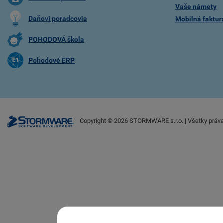
Vaše námety
Daňoví poradcovia
Mobilná faktu
POHODOVÁ škola
Pohodové ERP
Copyright ©
2026
STORMWARE s.r.o. | Všetky práv