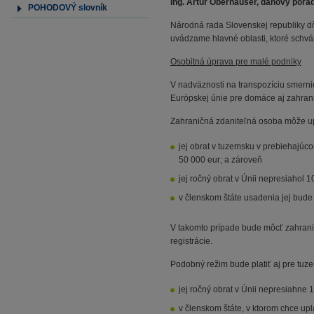
Ing. Artúr Oberhauser, daňový porad
POHODOVÝ slovník
Národná rada Slovenskej republiky dň
uvádzame hlavné oblasti, ktoré schv
Osobitná úprava pre malé podniky
V nadväznosti na transpozíciu smern
Európskej únie pre domáce aj zahran
Zahraničná zdaniteľná osoba môže upl
jej obrat v tuzemsku v prebiehajú
50 000 eur; a zároveň
jej ročný obrat v Únii nepresiahol 1
v členskom štáte usadenia jej bude
V takomto prípade bude môcť zahrani
registrácie.
Podobný režim bude platiť aj pre tuze
jej ročný obrat v Únii nepresiahne 
v členskom štáte, v ktorom chce up