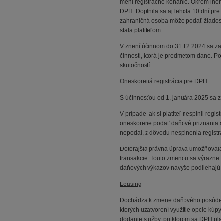
mení registračné konanie. Okrem inéh
DPH. Doplnila sa aj lehota 10 dní pre
zahraničná osoba môže podať žiadosť 
stala platiteľom.
V znení účinnom do 31.12.2024 sa za
činnosti, ktorá je predmetom dane. P
skutočností.
Oneskorená registrácia pre DPH
S účinnosťou od 1. januára 2025 sa 
V prípade, ak si platiteľ nesplnil reg
oneskorene podať daňové priznania a 
nepodal, z dôvodu nesplnenia registr
Doterajšia právna úprava umožňovala 
transakcie. Touto zmenou sa výrazne 
daňových výkazov navyše podliehajú
Leasing
Dochádza k zmene daňového posúdeni
ktorých uzatvorení využitie opcie kú
dodanie služby, pri ktorom sa DPH pla