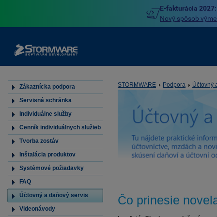
E-fakturácia 2027:
Nový spôsob výmeny
STORMWARE
Podpora
Účtovný 
Zákaznícka podpora
Servisná schránka
Individuálne služby
Cenník individuálnych služieb
Tvorba zostáv
Inštalácia produktov
Systémové požiadavky
FAQ
Účtovný a daňový servis
Čo prinesie nove
Videonávody