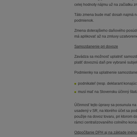
celej hodnoty nájmu už na začiatku z
Táto zmena bude mať dosah najmä na
podmienok.
Zmena doterajšieho daňového posúde
má aplikovať až na zmluvy uzatvorené
Samozdanenie pri dovoze
Zavádza sa možnosť uplatniť samozdan
platiť dovoznú daň pre vybrané subjek
Podmienky na uplatnenie samozdane
podnikateľ (resp. deklarant konajú
musí mať na Slovensku účinný štat
Účinnosť tejto úpravy sa posunula na
usadený v SR, na ktorého účet sa po
použije na dovoz tovaru, pri ktorom d
rámci centralizovaného colného konan
Odpočítanie DPH aj na základe iného