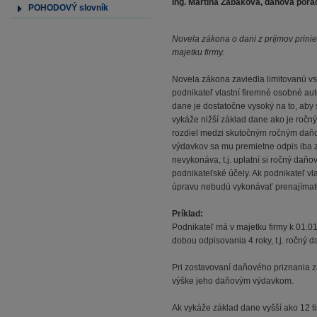
Ing. Martina Zabáková, daňová porad
POHODOVÝ slovník
Novela zákona o dani z príjmov prini
majetku firmy.
Novela zákona zaviedla limitovanú vs
podnikateľ vlastní firemné osobné aut
dane je dostatočne vysoký na to, aby
vykáže nižší základ dane ako je ročný o
rozdiel medzi skutočným ročným daňo
výdavkov sa mu premietne odpis iba z 
nevykonáva, t.j. uplatní si ročný daňo
podnikateľské účely. Ak podnikateľ vl
úpravu nebudú vykonávať prenajímate
Príklad:
Podnikateľ má v majetku firmy k 01.01
dobou odpisovania 4 roky, t.j. ročný da
Pri zostavovaní daňového priznania za
výške jeho daňovým výdavkom.
Ak vykáže základ dane vyšší ako 12 t