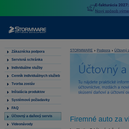
E-fakturácia 2027:
Nový spôsob výmeny
STORMWARE
Podpora
Účtovný 
Zákaznícka podpora
Servisná schránka
Individuálne služby
Cenník individuálnych služieb
Tvorba zostáv
Inštalácia produktov
Systémové požiadavky
FAQ
Účtovný a daňový servis
Firemné auto za vi
Videonávody