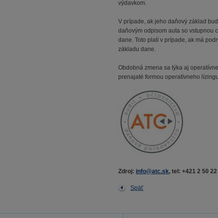
výdavkom.
V prípade, ak jeho daňový základ bud
daňovým odpisom auta so vstupnou ceno
dane. Toto platí v prípade, ak má po
základu dane.
Obdobná zmena sa týka aj operatívne
prenajaté formou operatívneho lízing
Zdroj:
info@atc.sk
, tel: +421 2 50 2
Späť