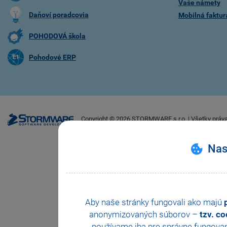
Vaše námety
Daňoví poradcovia
Mobilná faktu
POHODOVÁ škola
Pohodové ERP
Copyright ©
2026
STORMWARE s.r.o. | Všetky práv
Nas
Aby naše stránky fungovali ako majú
anonymizovaných súborov –
tzv. c
používame iba pre správne fungovan