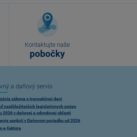
Kontaktujte naše
pobočky
vný a daňový servis
zácia zákona o transakčnej dani
ď najdôležitejších legislatívnych zmien
u 2026 v daňovej a odvodovej oblasti
enie sankcií v Daňovom poriadku od 2026
m e-faktúra