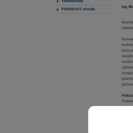
Videonávody
Ing. M
POHODOVÝ slovník
Novela
majetku
Novela
podnik
dane j
vykáže 
rozdie
výdavk
nevykon
podnik
úpravu
Príkla
Podnik
dobou o
Pri zo
výške 