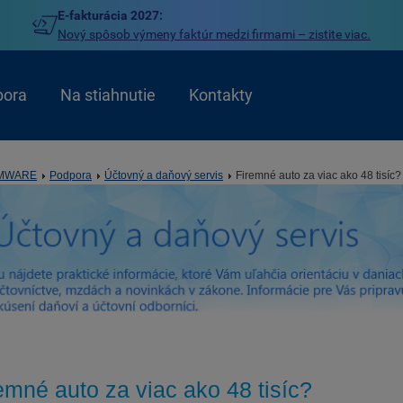
E-fakturácia 2027:
Nový spôsob výmeny faktúr medzi firmami – zistite viac.
pora
Na stiahnutie
Kontakty
MWARE
Podpora
Účtovný a daňový servis
Firemné auto za viac ako 48 tisíc?
emné auto za viac ako 48 tisíc?