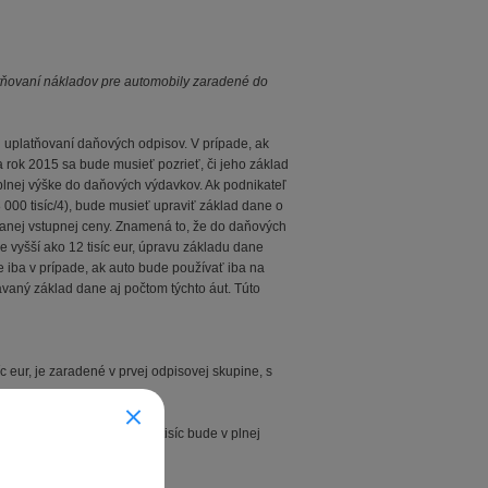
atňovaní nákladov pre automobily zaradené do
i uplatňovaní daňových odpisov. V prípade, ak
a rok 2015 sa bude musieť pozrieť, či jeho základ
 plnej výške do daňových výdavkov. Ak podnikateľ
48 000 tisíc/4), bude musieť upraviť základ dane o
anej vstupnej ceny. Znamená to, že do daňových
 vyšší ako 12 tisíc eur, úpravu základu dane
me iba v prípade, ak auto bude používať iba na
ávaný základ dane aj počtom týchto áut. Túto
 eur, je zaradené v prvej odpisovej skupine, s
 daňový odpis vo výške 25 tisíc bude v plnej