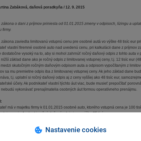
artina Zabáková, daňová poradkyňa / 12. 9. 2015
 zákona o dani z príjmov priniesla od 01.01.2015 zmeny v odpisoch, lízingu a upl
 firmy.
 zákona zaviedla limitovanú vstupnú cenu pre osobné autá vo výške 48 tisíc eur pr
ateľ vlastní firemné osobné auto nad uvedenú cenu, pri kalkulácii dane z príjmov z
e dostatočne vysoký na to, aby si mohol zahrnúť ročný daňový odpis z tohto auta v
nižší základ dane ako je ročný odpis z limitovanej vstupnej ceny, t.j. 12 tisíc eur (
l medzi skutočným ročným daňovým odpisom auta a odpisom vypočítaným z limitov
ov sa mu premietne odpis iba z limitovanej vstupnej ceny. Ak jeho základ dane bude
áva, t.j. uplatní si ročný daňový odpis aj z ceny vyššej ako 48 tisíc eur, samozrej
ateľské účely. Ak podnikateľ vlastní týchto áut viac, bude musieť prepočítať porovn
 nebudú vykonávať prenajímatelia osobných áut formou operatívneho prenájmu.
d:
ateľ má v majetku firmy k 01.01.2015 osobné auto, ktorého vstupná cena je 100 tisíc
dpisovania 4 roky, t.j. ročný daňový odpis je vo výške 25 tisíc eur.
stavovaní daňového priznania za rok 2015 bude musieť podnikateľ posúdiť, či ročný
Nastavenie cookies
jeho daňovým výdavkom.