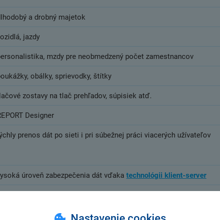
dlhodobý a drobný majetok
ozidlá, jazdy
personalistika, mzdy pre neobmedzený počet zamestnancov
oukážky, obálky, sprievodky, štítky
lačové zostavy na tlač prehľadov, súpisiek atď.
REPORT Designer
ýchly prenos dát po sieti i pri súbežnej práci viacerých užívateľov
vysoká úroveň zabezpečenia dát vďaka
technológii klient-server
riama definícia, práva na číselné rady, exporty agend
editácia výrobných listov, evidencia viacerých dodávateľov, cudzoja
Nastavenie cookies