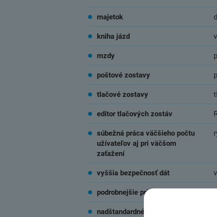
majetok
kniha jázd
v
mzdy
poštové zostavy
p
tlačové zostavy
t
editor tlačových zostáv
súbežná práca väčšieho počtu
r
užívateľov aj pri väčšom
zaťažení
vyššia bezpečnosť dát
podrobnejšie prístupové práva
p
nadštandardné funkcie skladov