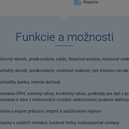
financie
Funkcie a možnosti
čtovný denník, predkontácie, saldo, finančná analýza, možnosť vede
peňažný denník, predkontácie, možnosť vedenia i pre klientov na zá
pokladňa, banka, interné doklady
riznanie DPH, súhrnný výkaz, kontrolný výkaz, podklady pre daň z prí
riznanie k dani z motorových vozidiel, elektronické podanie daňový
vorba a export príkazov, import a zaúčtovanie výpisov
čiastky v cudzích menách, kurzové lístky, cudzojazyčné zostavy