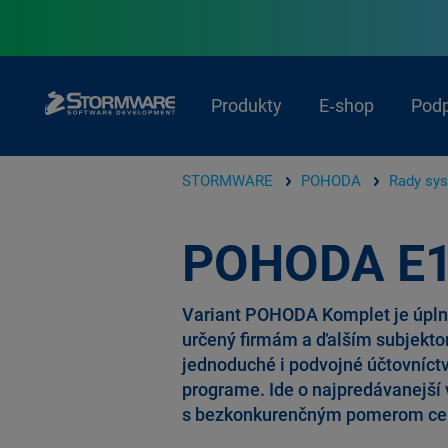
Produkty
E‑shop
Pod
STORMWARE
POHODA
Rady sy
POHODA E1
Variant POHODA Komplet je úpln
určený firmám a ďalším subjekto
jednoduché i podvojné účtovníc
programe. Ide o najpredávanejš
s bezkonkurenčným pomerom ceny