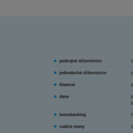
podvojné účtovníctvo
ú
jednoduché účtovníctvo
financie
dane
p
p
homebanking
t
cudzie meny