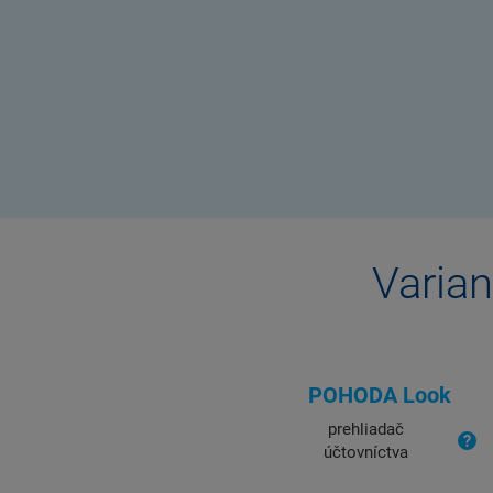
Varian
POHODA Look
prehliadač
účtovníctva