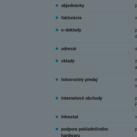
objednávky
p
fakturácia
v
e-doklady
p
adresár
sklady
z
hotovostný predaj
internetové obchody
Intrastat
v
podpora pokladničného
hardwaru