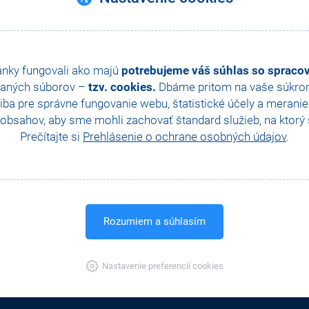
cudzej mene, automatické objednávky jednoduchých i zložených zásob
synchronizácia skladov atď.
automatické spustenie XML komunikácie pre export zásob zo sy
ánky fungovali ako majú
potrebujeme váš súhlas so sprac
aných súborov –
tzv. cookies.
Dbáme pritom na vaše súkromi
astavenie voliteľných parametrov, užívateľské agendy podľa individ
ba pre správne fungovanie webu, štatistické účely a merani
mieru a pod.
obsahov, aby sme mohli zachovať štandard služieb, na ktorý s
efinícia pomocou rolí, práva na tlačové zostavy
Prečítajte si
Prehlásenie o ochrane osobných údajov
.
Cenník
Rozumiem a súhlasím
Nastavenie preferencií cookies