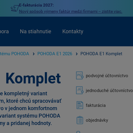
E-fakturácia 2027:
Nový spôsob výmeny faktúr medzi firmami – zistite viac.
pora
Na stiahnutie
Kontakty
stému POHODA
POHODA E1 2026
POHODA E1 Komplet
 Komplet
podvojné účtovníctvo
jednoduché účtovníctvo
e kompletný variant
m, ktoré chcú spracovávať
fakturácia
tvo v jednom komfortnom
í variant systému POHODA
objednávky
 a pridanej hodnoty.