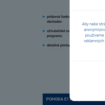
prídavná funkcia internetových
obchodov
Aby naše str
anonymizov
užívateľské rozšírenie
n
používame i
programu
reklamných 
detailné prístupové práva
d
POHODA E1 Komplet