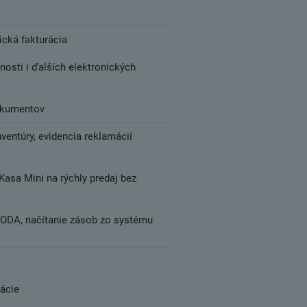
nická fakturácia
cnosti i ďalších elektronických
dokumentov
inventúry, evidencia reklamácií
asa Mini na rýchly predaj bez
HODA, načítanie zásob zo systému
rácie