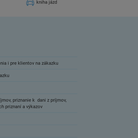
kniha jázd
nia i pre klientov na zákazku
kazku
jmov, priznanie k dani z príjmov,
ch priznaní a výkazov