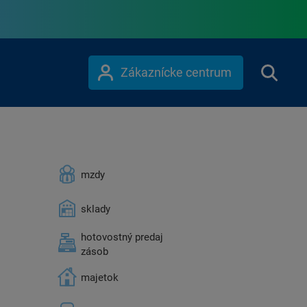
Zákaznícke centrum
mzdy
sklady
hotovostný predaj
zásob
majetok