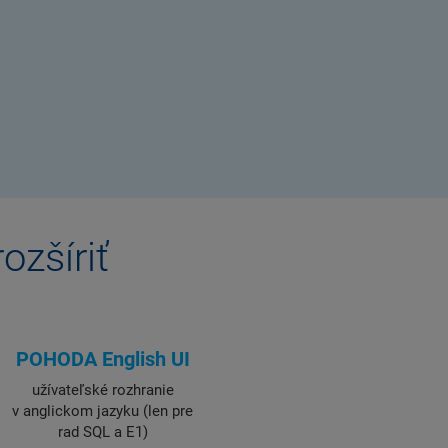
ozšíriť
POHODA English UI
užívateľské rozhranie
v anglickom jazyku (len pre
rad SQL a E1)