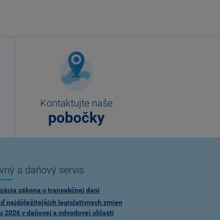
Kontaktujte naše
pobočky
vný a daňový servis
zácia zákona o transakčnej dani
ď najdôležitejších legislatívnych zmien
u 2026 v daňovej a odvodovej oblasti