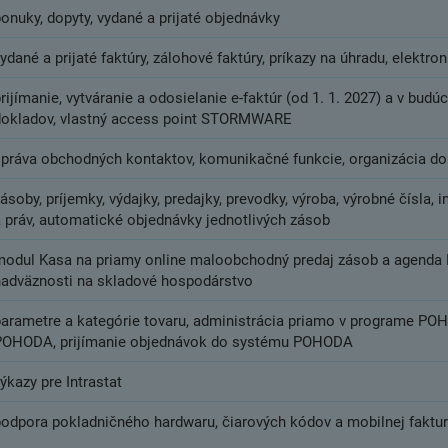
onuky, dopyty, vydané a prijaté objednávky
ydané a prijaté faktúry, zálohové faktúry, príkazy na úhradu, elektro
rijímanie, vytváranie a odosielanie e-faktúr (od 1. 1. 2027) a v budú
dokladov, vlastný access point STORMWARE
správa obchodných kontaktov, komunikačné funkcie, organizácia 
ásoby, príjemky, výdajky, predajky, prevodky, výroba, výrobné čísla, 
a práv, automatické objednávky jednotlivých zásob
modul Kasa na priamy online maloobchodný predaj zásob a agenda K
nadväznosti na skladové hospodárstvo
parametre a kategórie tovaru, administrácia priamo v programe PO
POHODA, prijímanie objednávok do systému POHODA
ýkazy pre Intrastat
podpora pokladničného hardwaru, čiarových kódov a mobilnej faktu