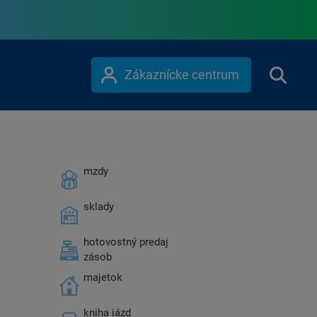
Zákaznícke centrum
mzdy
sklady
hotovostný predaj
zásob
majetok
kniha jázd