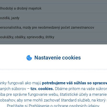
dlhodobý a drobný majetok
ozidlá, jazdy
personalistika, mzdy pre neobmedzený počet zamestnancov
oukážky, obálky, sprievodky, štítky
lačové zostavy na tlač prehľadov, súpisiek atď.
REPORT Designer
Nastavenie cookies
ánky fungovali ako majú
potrebujeme váš súhlas so sprac
Cenník
aných súborov –
tzv. cookies.
Dbáme pritom na vaše súkromi
ba pre správne fungovanie webu, štatistické účely a merani
obsahov, aby sme mohli zachovať štandard služieb, na ktorý s
Prečítajte si
Prehlásenie o ochrane osobných údajov
.