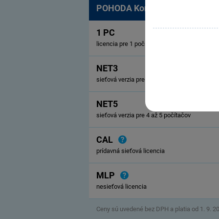
POHODA Komplet
1 PC
licencia pre 1 počítač
NET3
sieťová verzia pre 2 až 3 počítače
NET5
sieťová verzia pre 4 až 5 počítačov
CAL
prídavná sieťová licencia
MLP
nesieťová licencia
Ceny sú uvedené bez DPH a platia od 1. 9. 2