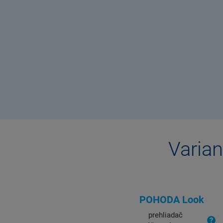
Varian
POHODA Look
prehliadač