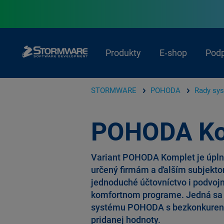
Produkty
E‑shop
Pod
STORMWARE
POHODA
Rady sy
POHODA Ko
Variant POHODA Komplet je úpln
určený firmám a ďalším subjekto
jednoduché účtovníctvo i podvoj
komfortnom programe. Jedná sa o
systému POHODA s bezkonkure
pridanej hodnoty.