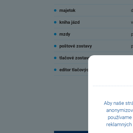
majetok
kniha jázd
v
mzdy
poštové zostavy
p
tlačové zostavy
t
editor tlačových zostáv
Aby naše str
anonymizov
používame i
reklamných 