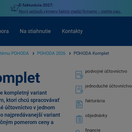
E-fakturácia 2027:
Nový spôsob výmeny faktúr medzi firmami – zistite viac.
pora
Na stiahnutie
Kontakty
stému POHODA
POHODA 2026
POHODA Komplet
podvojné účtovníctvo
mplet
jednoduché účtovníctvo
e kompletný variant
m, ktorí chcú spracovávať
fakturácia
né účtovníctvo v jednom
 najpredávanejší variant
objednávky
nčným pomerom ceny a
financie