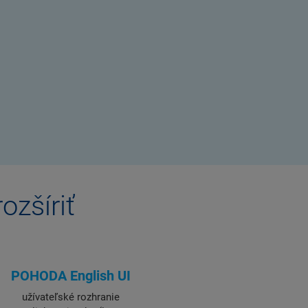
ozšíriť
POHODA English UI
užívateľské rozhranie