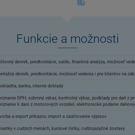
Funkcie a možnosti
čtovný denník, predkontácie, saldo, finančná analýza, možnosť vede
peňažný denník, predkontácie, možnosť vedenia i pre klientov na zá
pokladňa, banka, interné doklady
riznanie DPH, súhrnný výkaz, kontrolný výkaz, podklady pre daň z prí
riznanie k dani z motorových vozidiel, elektronické podanie daňový
vorba a export príkazov, import a zaúčtovanie výpisov
čiastky v cudzích menách, kurzové lístky, cudzojazyčné zostavy