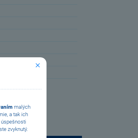
ovaním
malých
e, a tak ich
e úspešnosti
te zvyknutý.