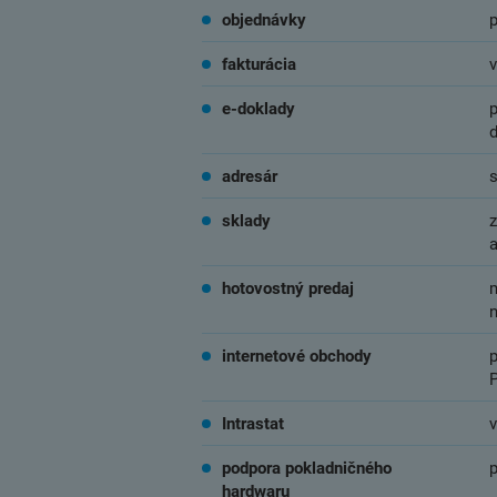
objednávky
p
fakturácia
v
e-doklady
p
adresár
sklady
z
hotovostný predaj
internetové obchody
Intrastat
v
podpora pokladničného
hardwaru