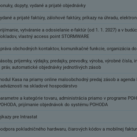
onuky, dopyty, vydané a prijaté objednávky
ydané a prijaté faktúry, zálohové faktúry, príkazy na úhradu, elektro
rijímanie, vytváranie a odosielanie e-faktúr (od 1. 1. 2027) a v budú
dokladov, vlastný access point STORMWARE
správa obchodných kontaktov, komunikačné funkcie, organizácia 
ásoby, príjemky, výdajky, predajky, prevodky, výroba, výrobné čísla, 
a práv, automatické objednávky jednotlivých zásob
modul Kasa na priamy online maloobchodný predaj zásob a agenda K
nadväznosti na skladové hospodárstvo
parametre a kategórie tovaru, administrácia priamo v programe PO
POHODA, prijímanie objednávok do systému POHODA
ýkazy pre Intrastat
podpora pokladničného hardwaru, čiarových kódov a mobilnej faktu