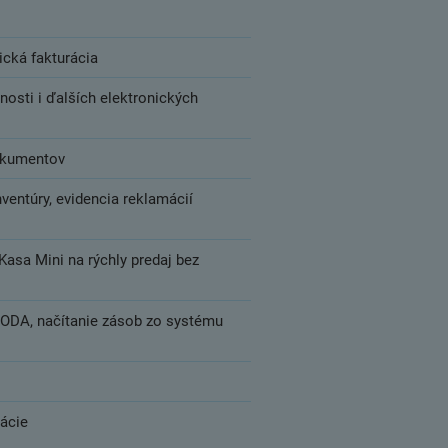
nická fakturácia
cnosti i ďalších elektronických
dokumentov
inventúry, evidencia reklamácií
asa Mini na rýchly predaj bez
HODA, načítanie zásob zo systému
rácie