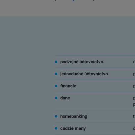
podvojné účtovníctvo
ú
jednoduché účtovníctvo
financie
dane
p
p
homebanking
t
cudzie meny