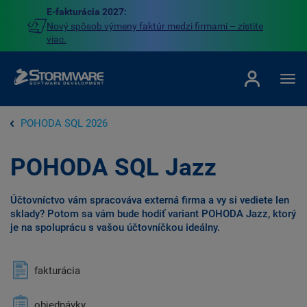
E-fakturácia 2027:
Nový spôsob výmeny faktúr medzi firmami – zistite
viac.
POHODA SQL 2026
POHODA SQL Jazz
Účtovníctvo vám spracováva externá firma a vy si vediete len
sklady? Potom sa vám bude hodiť variant POHODA Jazz, ktorý
je na spoluprácu s vašou účtovníčkou ideálny.
fakturácia
objednávky