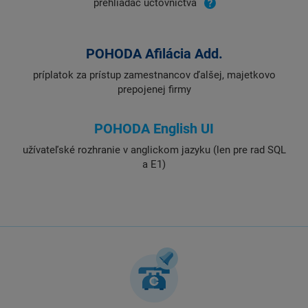
prehliadač účtovníctva
POHODA Afilácia Add.
príplatok za prístup zamestnancov ďalšej, majetkovo
prepojenej firmy
POHODA English UI
užívateľské rozhranie v anglickom jazyku (len pre rad SQL
a E1)