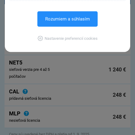
1 PC
620 €
Rozumiem a súhlasím
licencia pre 1 počítač
NET3
Nastavenie preferencií cookies
930 €
sieťová verzia pre 2 až 3
počítače
NET5
1 240 €
sieťová verzia pre 4 až 5
počítačov
CAL
248 €
prídavná sieťová licencia
MLP
248 €
nesieťová licencia
Ceny sú uvedené bez DPH a platia od 1. 9. 2025.