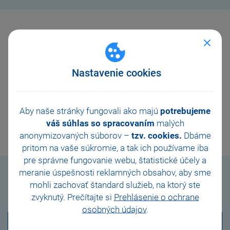
Nenašli ste funkciu, ktorú ste hľadali
Pozrite sa, aké iné varianty obsahujú
Nastavenie cookies
podvojné, či jednoduché účtovníctvo, knihu
jázd a mzdy.
Aby naše stránky fungovali ako majú
potrebujeme
POROVNANIE VARIANTOV
váš súhlas so spracovaním
malých
anonymizovaných súborov –
tzv. cookies.
Dbáme
pritom na vaše súkromie, a tak ich
používame iba
pre správne fungovanie webu, štatistické účely a
meranie úspešnosti reklamných obsahov, aby sme
Cenník
mohli zachovať štandard služieb, na ktorý ste
zvyknutý. Prečítajte si
Prehlásenie o ochrane
osobných údajov
.
POHODA SQL Jazz