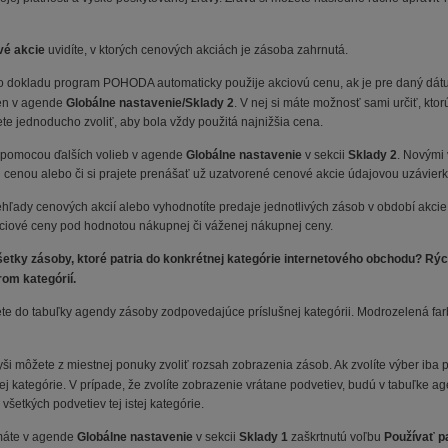
vé akcie
uvidíte, v ktorých cenových akciách je zásoba zahrnutá.
o dokladu program POHODA automaticky použije akciovú cenu, ak je pre daný dát
ien v agende
Globálne nastavenie/Sklady 2
. V nej si máte možnosť sami určiť, kto
te jednoducho zvoliť, aby bola vždy použitá najnižšia cena.
i pomocou ďalších volieb v agende
Globálne nastavenie
v sekcii
Sklady 2
. Novými 
cenou alebo či si prajete prenášať už uzatvorené cenové akcie údajovou uzávierk
prehľady cenových akcií alebo vyhodnotíte predaje jednotlivých zásob v období akci
akciové ceny pod hodnotou nákupnej či váženej nákupnej ceny.
etky zásoby, ktoré patria do konkrétnej kategórie internetového obchodu? Rý
rom kategórií.
te do tabuľky agendy zásoby zodpovedajúce príslušnej kategórii. Modrozelená farb
ši môžete z miestnej ponuky zvoliť rozsah zobrazenia zásob. Ak zvolíte výber iba p
ej kategórie. V prípade, že zvolíte zobrazenie vrátane podvetiev, budú v tabuľke 
 všetkých podvetiev tej istej kategórie.
 máte v agende
Globálne nastavenie
v sekcii
Sklady 1
zaškrtnutú voľbu
Používať p