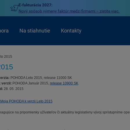
E-fakturácia 2027:
Nový spôsob výmeny faktúr medzi firmami – zistite viac.
pora
Na stiahnutie
Kontakty
eto 2015
2015
erzia:
POHODA Leto 2015, release 11000 SK
 verzii:
POHODA Január 2015,
release 10900 SK
d:
28. 05. 2015
 Moja POHODA k verzii Leto 2015
reagujúce na pripomienky užívateľov či aktuálny legislatívny vývoj sprístupníme ope