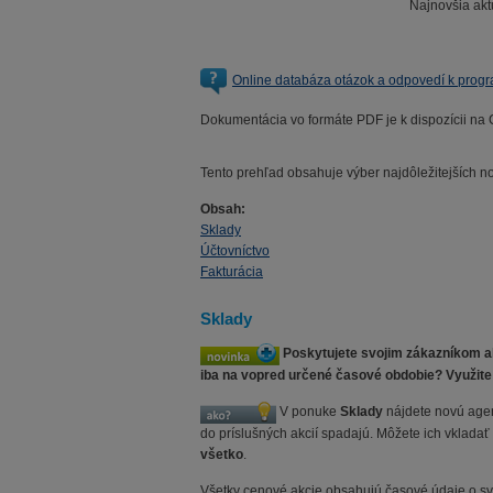
Najnovšia akt
Online databáza otázok a odpovedí k pr
Dokumentácia vo formáte PDF je k dispozícii na
Tento prehľad obsahuje výber najdôležitejších no
Obsah:
Sklady
Účtovníctvo
Fakturácia
Sklady
Poskytujete svojim zákazníkom akc
iba na vopred určené časové obdobie? Využit
V ponuke
Sklady
nájdete novú ag
do príslušných akcií spadajú. Môžete ich vklada
všetko
.
Všetky cenové akcie obsahujú časové údaje o svo