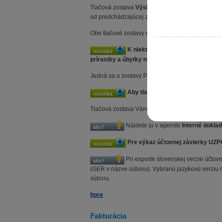
Tlačová zostava
Výsledovka po strediskách d
od predchádzajúcej zostavy sa ale údaje rozčleňu
Obe tlačové zostavy nájdete v agende
Účtovný 
K niektorým tlačovým zostavám z
prírastky a úbytky na jednotlivých účtoch.
Jedná sa o zostavy Pohyb na účte a Pohyb na účto
Aby tlačová zostava Kniha interný
Tlačová zostava Vám napríklad zobrazí, v akej vý
Nájdete ju v agende
Interné dokla
Pre výkaz účtovnej závierky UZP
Pri exporte slovenskej verzie účto
(GER v názve súboru). Vybranú jazykovú verziu 
súboru.
hore
Fakturácia