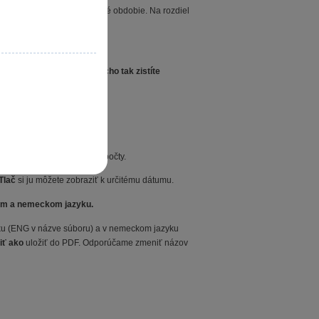
zdrojových dokladov za dané obdobie. Na rozdiel
čty.
trany MD a DAL. Jednoducho tak zistíte
.
u interných dokladov a ich počty.
Tlač
si ju môžete zobraziť k určitému dátumu.
kom a nemeckom jazyku.
yku (ENG v názve súboru) a v nemeckom jazyku
iť ako
uložiť do PDF. Odporúčame zmeniť názov