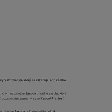
ybrať tovar, na ktorý sa vzťahuje, a to všetko
í. K tým na záložke
Zásoby
priradíte zásoby, ktoré
vať požadované záznamy a zvoliť povel
Preniesť
 na záložke
Zásoby
, a to pre každú položku