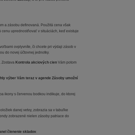
um a zásobu definovaná. Použitá cena však
rú cenu uprednostňovať v situáciách, keď existuje
voľbami ovplyvníte, či chcete pri výdaji zásob v
ou do novej účtovnej jednotky.
e. Zostava
Kontrola akciových cien
Vám potom
chly výber Vám teraz v agende Zásoby umožní
a ikony s červenou bodkou indikuje, do ktorej
oložiek danej vetvy, zobrazia sa v tabuľke
agendy zobrazené nielen zásoby patriace do
anel členenie skladov
.