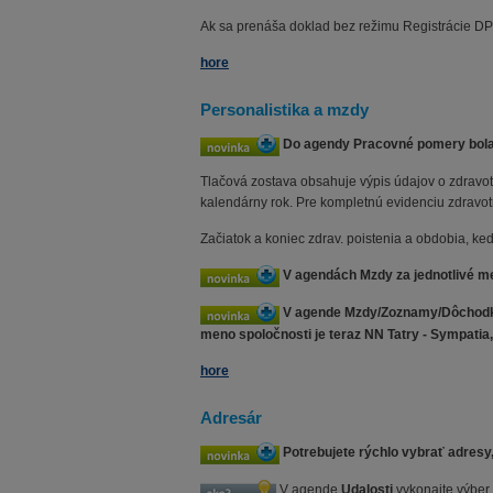
Ak sa prenáša doklad bez režimu Registrácie D
hore
Personalistika a mzdy
Do agendy Pracovné pomery bola p
Tlačová zostava obsahuje výpis údajov o zdravot
kalendárny rok. Pre kompletnú evidenciu zdravo
Začiatok a koniec zdrav. poistenia a obdobia, ke
V agendách Mzdy za jednotlivé mes
V agende Mzdy/Zoznamy/Dôchodko
meno spoločnosti je teraz NN Tatry - Sympatia, d
hore
Adresár
Potrebujete rýchlo vybrať adresy,
V agende
Udalosti
vykonajte výbe