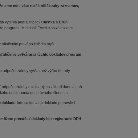
e sme ešte viac rozčlenili čiastky záznamov,
 sa vyplnia podľa stĺpcov
Čiastka
a
Druh
do programu Microsoft Excel a so zákazkami
e stlačením pravého tlačidla myši.
uľahčenie vytvárania týchto dokladov program
pre odpočet zálohy vyššia než výška úhrady
 odpočet zálohy rozpísaný na základ dane a daň
ckého odstránenia nesprávneho členenia.
o dokladu
, kde sa teraz do dokladu prenesie i
 môžete prenášať doklady bez registrácie DPH