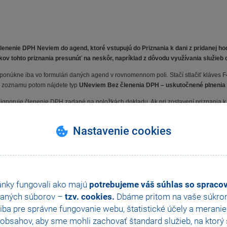
enenie DPH Neviem do agend, ktoré vstupujú do Priznania k dani z pridanej hodn
ov tohto priznania presunúť na neskôr, napríklad z dôvodu využívania služieb
kne iba vo formulári daných agend v rovnomennom poli. Stačí stlačiť kláves F4 
ci zoznamu potom nájdete typ
UNeviem Bez členenia DPH – uskutočnené plnenia
ignoruje členenie DPH zadané na položkách dokladu. Ak pri zostavení priznania k
, nepôjde Vám priznanie vytvoriť. Rovnaká funkčnosť platí aj pri zostavení Kontrol
 cez ponuku
Záznam/Uzavrieť...
Nastavenie cookies
ko skontrolujete vďaka zostave
Doklady s členením Neviem
, ktorú nájdete priam
ostave, a to buď podľa čísla, alebo podľa dátumu zdaniteľného plnenia. To Vám u
zdaňovacie obdobie (mesiac alebo štvrťrok), ktoré budete chcieť kontrolovať.
dete mať informácie o hospodárení firmy zase o niečo prehľadnejšie.
ánky fungovali ako majú
potrebujeme váš súhlas so sprac
dokladovo
uvidíte vyčíslené náklady, výnosy a hospodársky výsledok podľa jednotl
aných súborov –
tzv. cookies.
Dbáme pritom na vaše súkromi
ba pre správne fungovanie webu, štatistické účely a merani
y zisk za obdobie, vypočítaný ako rozdiel výnosov a nákladov. Podľa potreby môžete
obsahov, aby sme mohli zachovať štandard služieb, na ktorý s