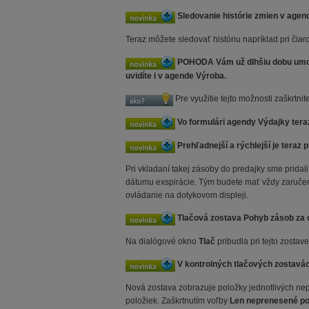
Sledovanie histórie zmien v agend
Teraz môžete sledovať históriu napríklad pri č
POHODA Vám už dlhšiu dobu umožňu
uvidíte i v agende Výroba.
Pre využitie tejto možnosti zaškrtni
Vo formulári agendy Výdajky teraz
Prehľadnejší a rýchlejší je teraz
Pri vkladaní takej zásoby do predajky sme prida
dátumu exspirácie. Tým budete mať vždy zaručené
ovládanie na dotykovom displeji.
Tlačová zostava Pohyb zásob za o
Na dialógové okno
Tlač
pribudla pri tejto zostav
V kontrolných tlačových zostavác
Nová zostava zobrazuje položky jednotlivých n
položiek. Zaškrtnutím voľby
Len neprenesené p