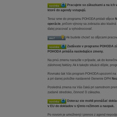
Pracujete so zákazkami a na ich v
ktoré do agendy vstupujú.
Teraz sme do programu POHODA pridali stĺpce
N
operácie
, pričom výnosy sa zobrazia ako kladn
ďalej pracovať a vyhodnocovať.
Ak budete chcieť so stĺpcami praco
Zadávate v programe POHODA zálo
POHODA prináša nasledujúce zmeny.
Na prvú zmenu narazíte v prípade, ak do konečnej
zálohovej faktúry. Ak k takejto situácii dôjde, 
Rovnako tak Vás program POHODA upozorní na ne
a pri danej položke nastavené členenie DPH
Nez
Posledná zmena na Vás čaká pri samotnom preno
zadané stredisko, činnosť či zákazka.
Doteraz ste mohli prenášať dokla
v EU do dokladov s týmto režimom a naopak.
Po novom je umožnený i prenos z agend nepodpo