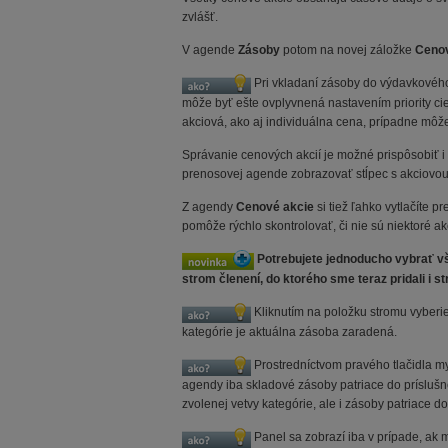
zvlášť.
V agende
Zásoby
potom na novej záložke
Ceno
Pri vkladaní zásoby do výdavkovéh
môže byť ešte ovplyvnená nastavením priority c
akciová, ako aj individuálna cena, prípadne môže
Správanie cenových akcií je možné prispôsobiť 
prenosovej agende zobrazovať stĺpec s akciovou 
Z agendy
Cenové akcie
si tiež ľahko vytlačíte 
pomôže rýchlo skontrolovať, či nie sú niektoré 
Potrebujete jednoducho vybrať vš
strom členení, do ktorého sme teraz pridali i st
Kliknutím na položku stromu vyberie
kategórie je aktuálna zásoba zaradená.
Prostredníctvom pravého tlačidla my
agendy iba skladové zásoby patriace do príslušn
zvolenej vetvy kategórie, ale i zásoby patriace do
Panel sa zobrazí iba v prípade, ak