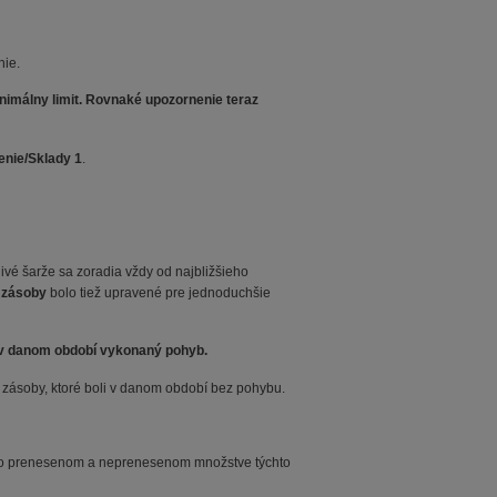
nie.
imálny limit. Rovnaké upozornenie teraz
enie/Sklady 1
.
livé šarže sa zoradia vždy od najbližšieho
a zásoby
bolo tiež upravené pre jednoduchšie
l v danom období vykonaný pohyb.
ť zásoby, ktoré boli v danom období bez pohybu.
e o prenesenom a neprenesenom množstve týchto