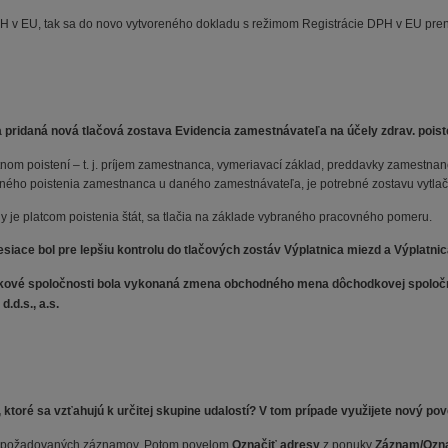
PH v EU, tak sa do novo vytvoreného dokladu s režimom Registrácie DPH v EU p
ridaná nová tlačová zostava Evidencia zamestnávateľa na účely zdrav. poist
nom poistení – t. j. príjem zamestnanca, vymeriavací základ, preddavky zamestnanc
tného poistenia zamestnanca u daného zamestnávateľa, je potrebné zostavu vytlač
dy je platcom poistenia štát, sa tlačia na základe vybraného pracovného pomeru.
iace bol pre lepšiu kontrolu do tlačových zostáv Výplatnica miezd a Výplatnica
vé spoločnosti bola vykonaná zmena obchodného mena dôchodkovej spoločno
.d.s., a.s.
 ktoré sa vzťahujú k určitej skupine udalostí? V tom prípade využijete nový pov
r požadovaných záznamov. Potom povelom
Označiť adresy
z ponuky
Záznam/Ozn