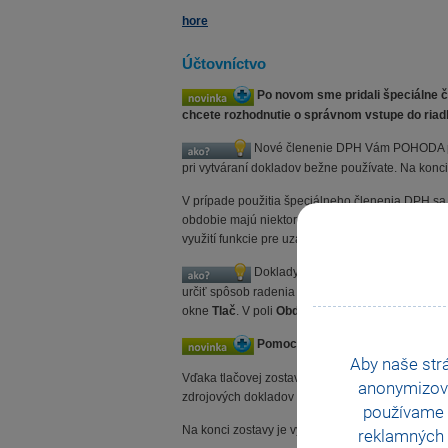
hore
Účtovníctvo
Po novom sme pridali špeciálne čl
chcete rozhodnutie o správnom vstupe do riadk
Nové členenie DPH Vám POHODA ponú
pri vytváraní dokladov bežne používate. Na kon
V prípade použitia špeciálneho členenia DPH sa 
obdobie majú niektoré doklady členenie
Neviem
využití funkcie pre uzamknutie priznania k DPH
Doklady s týmto členení DPH si ľah
určiť spôsob radenia jednotlivých dokladov na z
okne
Tlač
. V poli
Obdobie
vyberiete požadované 
Pomocou novo pridaných zostáv bu
Aby naše str
Vďaka tlačovej zostave
Výsledovka analyticky 
anonymizov
zdrojových dokladov za dané obdobie.
používame i
Na konci zostavy je vyčíslený celkový hospodársk
reklamných 