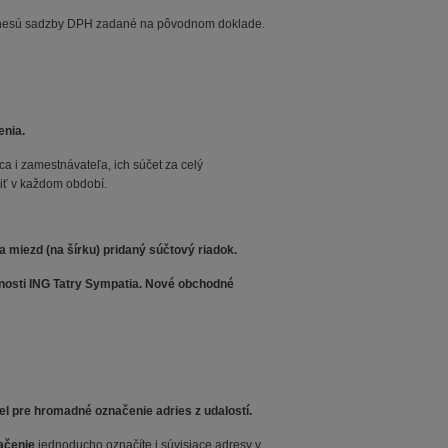
renesú sadzby DPH zadané na pôvodnom doklade.
enia.
a i zamestnávateľa, ich súčet za celý
iť v každom období.
 miezd (na šírku) pridaný súčtový riadok.
sti ING Tatry Sympatia. Nové obchodné
el pre hromadné označenie adries z udalostí.
ačenie
jednoducho označíte i súvisiace adresy v