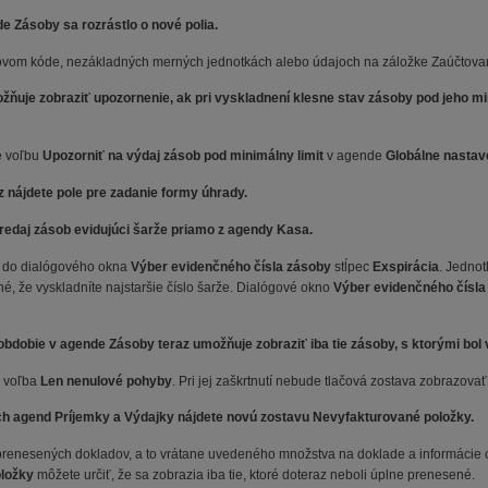
e Zásoby sa rozrástlo o nové polia.
iarovom kóde, nezákladných merných jednotkách alebo údajoch na záložke Zaúčtova
je zobraziť upozornenie, ak pri vyskladnení klesne stav zásoby pod jeho min
te voľbu
Upozorniť na výdaj zásob pod minimálny limit
v agende
Globálne nastav
 nájdete pole pre zadanie formy úhrady.
 predaj zásob evidujúci šarže priamo z agendy Kasa.
li do dialógového okna
Výber evidenčného čísla zásoby
stĺpec
Exspirácia
. Jednot
, že vyskladníte najstaršie číslo šarže. Dialógové okno
Výber evidenčného čísl
bdobie v agende Zásoby teraz umožňuje zobraziť iba tie zásoby, s ktorými bo
e voľba
Len nenulové pohyby
. Pri jej zaškrtnutí nebude tlačová zostava zobrazova
h agend Príjemky a Výdajky nájdete novú zostavu Nevyfakturované položky.
eprenesených dokladov, a to vrátane uvedeného množstva na doklade a informáci
oložky
môžete určiť, že sa zobrazia iba tie, ktoré doteraz neboli úplne prenesené.