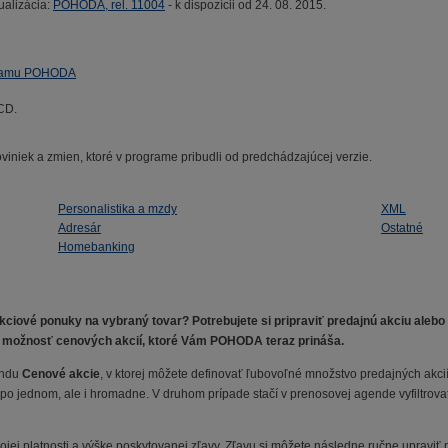
ualizácia:
POHODA, rel. 11004
- k dispozícii od 24. 08. 2015.
ogramu POHODA
 CD.
viniek a zmien, ktoré v programe pribudli od predchádzajúcej verzie.
Personalistika a mzdy
XML
Adresár
Ostatné
Homebanking
iové ponuky na vybraný tovar? Potrebujete si pripraviť predajnú akciu alebo v
e možnosť cenových akcií, ktoré Vám POHODA teraz prináša.
endu
Cenové akcie
, v ktorej môžete definovať ľubovoľné množstvo predajných akci
ť po jednom, ale i hromadne. V druhom prípade stačí v prenosovej agende vyfiltro
jej platnosti a výške poskytovanej zľavy. Zľavu si môžete následne ručne upraviť