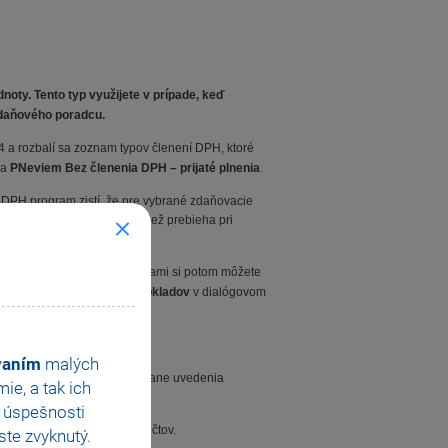
oty. Tento typ využijete v prípade, keď
 daňového poradcu.
a rozbalí sa zoznam typov členení DPH, ktoré
a
PNeviem Bez členenia DPH – prijaté plnenia
.
 DPH program zistí, že pre vybrané zdaňovacie
ného výkazu DPH. Kontrola tiež prebieha pri
o v agende
Priznanie DPH
. Sami si potom môžete
možní voľba
Zoradiť podľa dokladov
v dialógovom
ovaním
malých
ivých analytických účtov vrátane uvedenia
e, a tak ich
e úspešnosti
 tlačiť súčty syntetických účtov.
te zvyknutý.