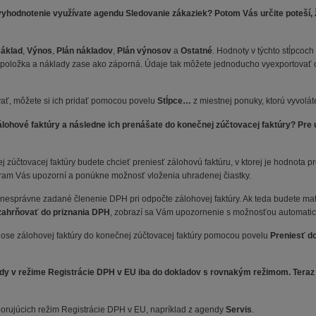
yhodnotenie využívate agendu Sledovanie zákaziek? Potom Vás určite poteší, ž
áklad
,
Výnos
,
Plán nákladov
,
Plán výnosov
a
Ostatné
. Hodnoty v týchto stĺpcoch
á položka a náklady zase ako záporná. Údaje tak môžete jednoducho vyexportovať 
vať, môžete si ich pridať pomocou povelu
Stĺpce…
z miestnej ponuky, ktorú vyvolát
hové faktúry a následne ich prenášate do konečnej zúčtovacej faktúry? Pre 
 zúčtovacej faktúry budete chcieť preniesť zálohovú faktúru, v ktorej je hodnota 
program Vás upozorní a ponúkne možnosť vloženia uhradenej čiastky.
správne zadané členenie DPH pri odpočte zálohovej faktúry. Ak teda budete mať
ahrňovať do priznania DPH
, zobrazí sa Vám upozornenie s možnosťou automati
se zálohovej faktúry do konečnej zúčtovacej faktúry pomocou povelu
Preniesť d
dy v režime Registrácie DPH v EU iba do dokladov s rovnakým režimom. Teraz
rujúcich režim Registrácie DPH v EU, napríklad z agendy
Servis
.