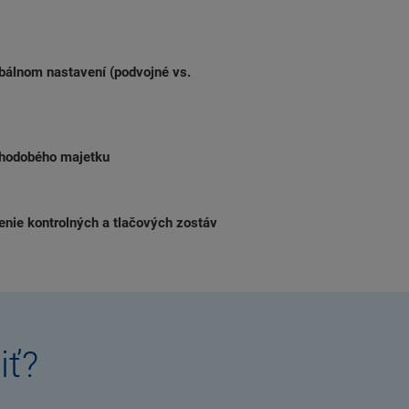
bálnom nastavení (podvojné vs.
dlhodobého majetku
enie kontrolných a tlačových zostáv
iť?