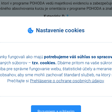
v, ktorí v programe POHODA vedú majetkovú evidenciu a zabezpečujú
ného absolvovania kurzu je orientácia v programe POHODA a znalo
Kategória: D
?
h užívateľov programu POHODA. Aby ste z neho mali čo najväčší úž
Nastavenie cookies
i
,
Podvojné účtovníctvo – Majetok, saldo
,
Jednoduché účtovníctvo 
Jednoduché účtovníctvo – Cudzia mena, DPH
v programe POHODA
ánky fungovali ako majú
potrebujeme váš súhlas so sprac
aných súborov –
tzv. cookies.
Dbáme pritom na vaše súkromi
ba pre správne fungovanie webu, štatistické účely a merani
obsahov, aby sme mohli zachovať štandard služieb, na ktorý s
Prečítajte si
Prehlásenie o ochrane osobných údajov
.
49 EUR bez DPH
Rozumiem a súhlasím