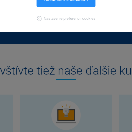
odkaz k online vysielaniu
Ako kurz prebieha:
ško
nuál a ďalšie materiály
onl
ckej podobe
naš
Nastavenie preferencií cookies
(po
vštívte tiež naše ďalšie ku