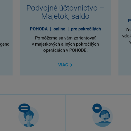
Podvojné účtovníctvo –
Majetok, saldo
P
POHODA | online | pre pokročilých
Zo
vďak
Pomôžeme sa vám zorientovať
agend
v majetkových a iných pokročilých
v
operáciách v POHODE.
VIAC