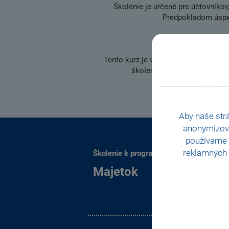
Školenie je určené pre účtovníko
Predpokladom úspeš
Tento kurz je vhodný pre pokročilýc
školenie
Základné vedomost
Aby naše str
anonymizov
používame i
reklamných 
Školenie k programu POHODA:
Majetok