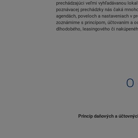
prechádzajúci veľmi vyhľadávanou lokal
poznávacej prechádzky nás čaká mnoho 
agendách, poveloch a nastaveniach v
zoznámime s princípom, účtovaním a od
dlhodobého, leasingového či nakúpenéh
O 
Princíp daňových a účtovných