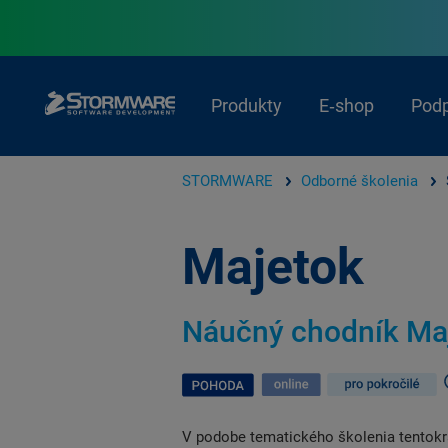
Produkty
E‑shop
Pod
STORMWARE
Odborné školenia
Majetok
Náučný chodník Ma
V podobe tematického školenia tentokr