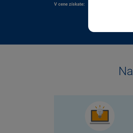
V cene získate:
pripojovací 
podrobný ma
v elektroni
Na