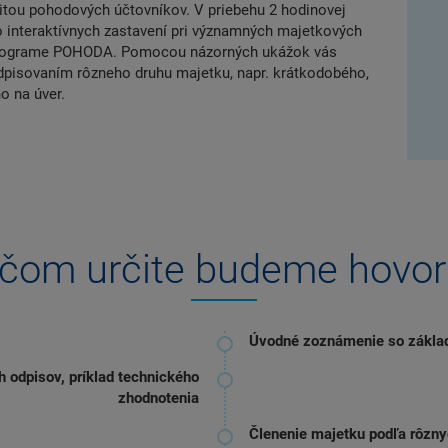
itou pohodových účtovníkov. V priebehu 2 hodinovej
interaktívnych zastavení pri významných majetkových
 programe POHODA. Pomocou názorných ukážok vás
pisovaním rôzneho druhu majetku, napr. krátkodobého,
o na úver.
čom určite
budeme hovori
Úvodné zoznámenie so základ
 odpisov, príklad technického
zhodnotenia
Členenie majetku podľa rôznyc