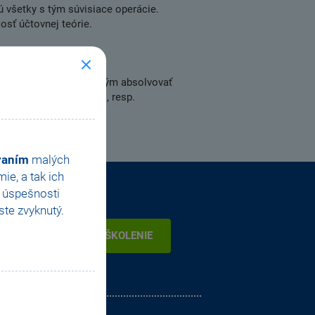
 všetky s tým súvisiace operácie.
sť účtovnej teórie.
itok, odporúčame predtým absolvovať
– Nastavenie, doklady
, , resp.
.
ovaním
malých
e, a tak ich
e úspešnosti
te zvyknutý.
OBJEDNAŤ ŠKOLENIE