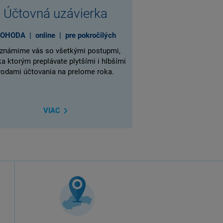
Účtovná uzávierka
OHODA | online | pre pokročilých
známime vás so všetkými postupmi,
a ktorým preplávate plytšími i hlbšími
vodami účtovania na prelome roka.
VIAC