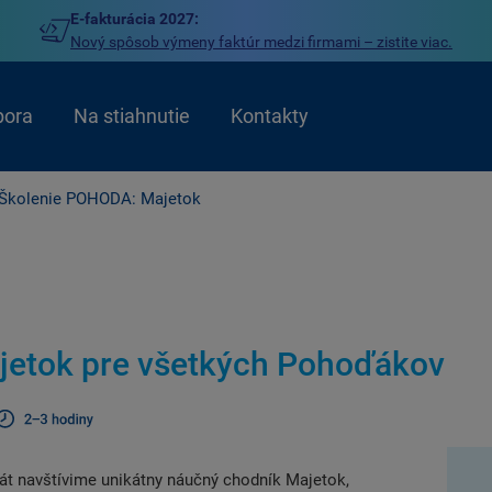
E-fakturácia 2027:
Nový spôsob výmeny faktúr medzi firmami – zistite viac.
pora
Na stiahnutie
Kontakty
Školenie POHODA: Majetok
jetok pre všetkých Pohoďákov
át navštívime unikátny náučný chodník Majetok,