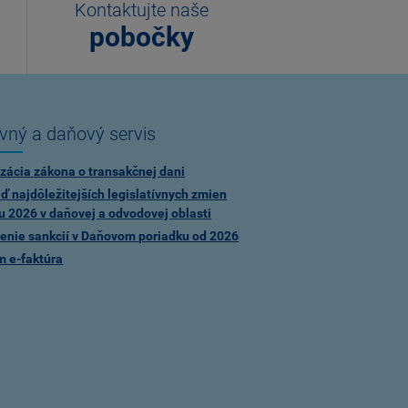
Kontaktujte naše
pobočky
vný a daňový servis
zácia zákona o transakčnej dani
ď najdôležitejších legislatívnych zmien
u 2026 v daňovej a odvodovej oblasti
enie sankcií v Daňovom poriadku od 2026
m e-faktúra