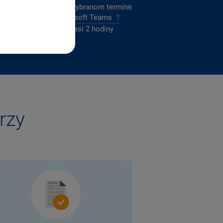
lenie sa uskutoční vo vybranom termíne
ine cez
aplikáciu Microsoft Teams
?
e stretnutie bude trvať asi 2 hodiny
dľa počtu účastníkov)
rzy