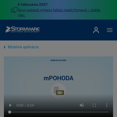
E-fakturácia 2027:
Nový spôsob výmeny faktúr medzi firmami – zistite
viac.
Mobilná aplikácia