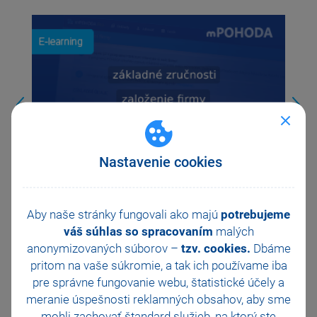
Previous
Ne
Nastavenie cookies
E-learning mPOHODA – 1. Registrácia, prihlásenie a
Aby naše stránky fungovali ako majú
potrebujeme
založenie firmy
váš súhlas so spracovaním
malých
anonymizovaných súborov –
tzv. cookies.
Dbáme
pritom na vaše súkromie, a tak ich
používame iba
VŠETKY VIDEONÁVODY
pre správne fungovanie webu, štatistické účely a
meranie úspešnosti reklamných obsahov, aby sme
mohli zachovať štandard služieb, na ktorý ste