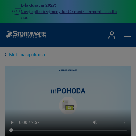
E-fakturácia 2027:
Nový spôsob výmeny faktúr medzi firmami – zistite
viac.
Mobilná aplikácia