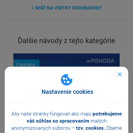
SPÄŤ NA VŠETKY VIDEONÁVODY
Ďalšie návody z tejto kategórie
Previous
Ne
Nastavenie cookies
Aby naše stránky fungovali ako majú
potrebujeme
váš súhlas so spracovaním
malých
anonymizovaných súborov –
tzv. cookies.
Dbáme