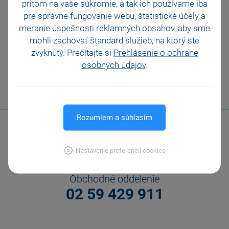
pritom na vaše súkromie, a tak ich
používame iba
E-learning mPOHODA – 1. Registrácia, prihlásenie a
založenie firmy
pre správne fungovanie webu, štatistické účely a
meranie úspešnosti reklamných obsahov, aby sme
mohli zachovať štandard služieb, na ktorý ste
zvyknutý. Prečítajte si
Prehlásenie o ochrane
VŠETKY VIDEONÁVODY
osobných údajov
.
Rozumiem a súhlasím
Nastavenie preferencií cookies
Obchodné oddelenie
02 59 429 911