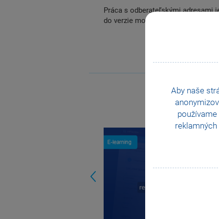
Práca s odberateľskými adresami j
do verzie mobilnej aplikácie mPOH
Aby naše str
anonymizov
používame i
reklamných 
Previous