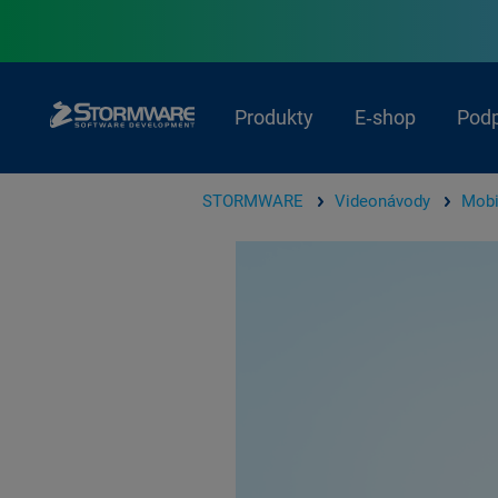
Produkty
E‑shop
Pod
STORMWARE
Videonávody
Mobi