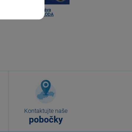
ning mPOHODA - 3. Správa
atného aplikácie mPOHODA
Kontaktujte naše
pobočky