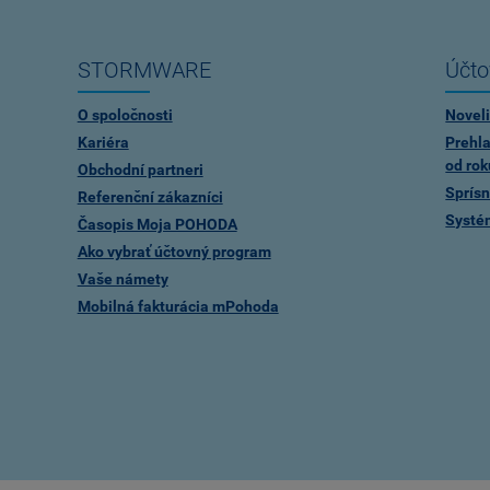
STORMWARE
Účto
O spoločnosti
Noveli
Kariéra
Prehla
od rok
Obchodní partneri
Sprísn
Referenční zákazníci
Systé
Časopis Moja POHODA
Ako vybrať účtovný program
Vaše námety
Mobilná fakturácia mPohoda