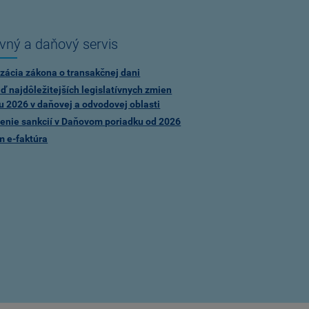
vný a daňový servis
zácia zákona o transakčnej dani
ď najdôležitejších legislatívnych zmien
u 2026 v daňovej a odvodovej oblasti
enie sankcií v Daňovom poriadku od 2026
m e-faktúra