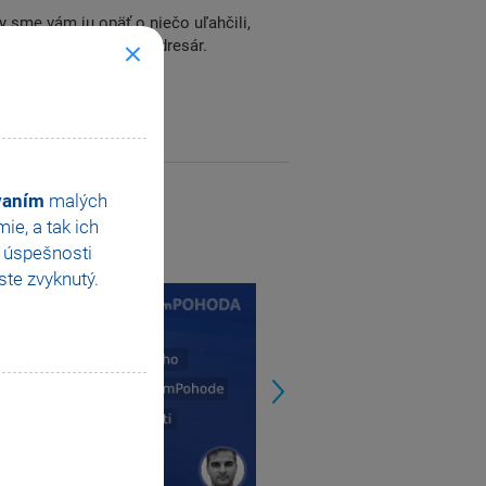
 sme vám ju opäť o niečo uľahčili,
doklad bez väzby na adresár.
ovaním
malých
e, a tak ich
e úspešnosti
te zvyknutý.
Next