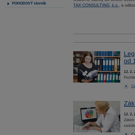
POHODOVÝ slovník
TAX CONSULTING, k.s.
, a odbo
Leg
od 
12. 2.
Pozrit
Ce
Zák
12. 2.
Zákon 
nadobu
Ce