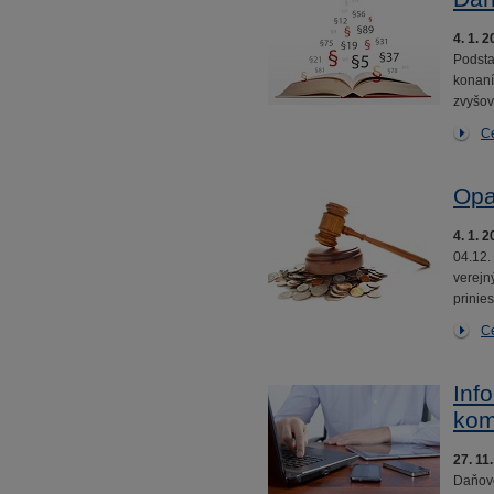
4. 1. 
Podsta
konaní
zvyšov
Ce
Opa
4. 1. 
04.12.
verejn
prinie
Ce
Inf
kom
27. 11
Daňové