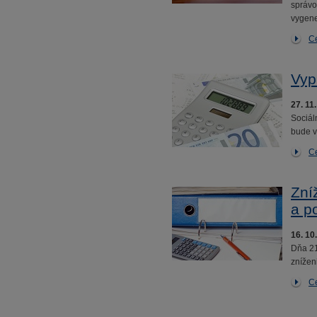
správo
vygene
Ce
Vyp
27. 11
Sociál
bude v
Ce
Zní
a p
16. 10
Dňa 21
znížen
Ce