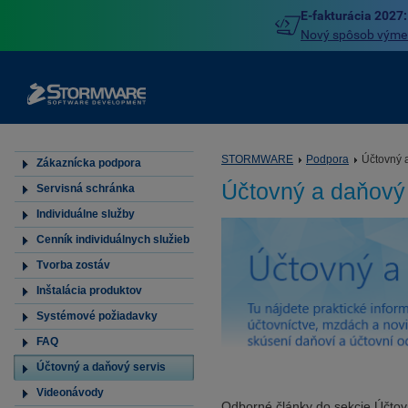
E-fakturácia 2027:
Nový spôsob výmeny
STORMWARE
Podpora
Účtovný 
Zákaznícka podpora
Účtovný a daňový 
Servisná schránka
Individuálne služby
Cenník individuálnych služieb
Tvorba zostáv
Inštalácia produktov
Systémové požiadavky
FAQ
Účtovný a daňový servis
Videonávody
Odborné články do sekcie Účtovn