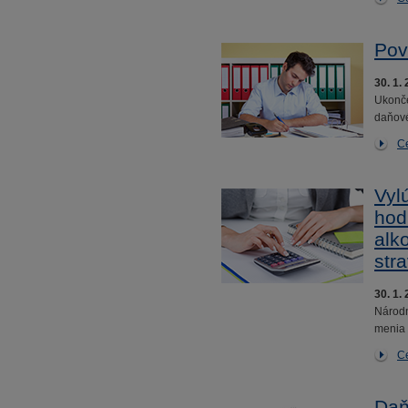
Pov
30. 1.
Ukonče
daňové
Ce
Vyl
hod
alk
str
30. 1.
Národn
menia 
Ce
Daň