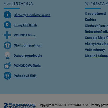
Svet POHODA
STORMWA
O spoločnosti
Účtovný a daňový servis
Kariéra
Firmy POHODA
Obchodní partn
Referenční zák
POHODA Plus
Časopis Moja
Ako vybrať účt
Obchodní partneri
Vaše námety
Daňoví poradcovia
Mobilná faktu
POHODOVÁ škola
Pohodové ERP
Copyright ©
2026
STORMWARE s.r.o. | Všetky práv