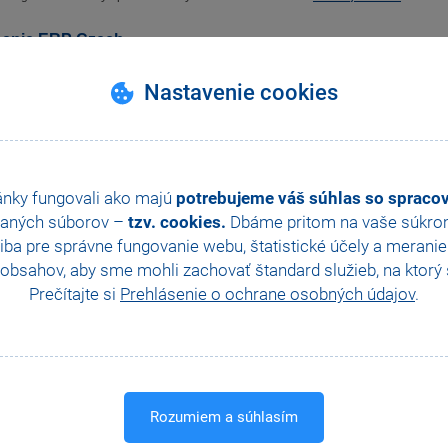
enie ERP Czech
omický systém
POHODA
bol v roku 2004 vyhlásený ako "Ekonomický a účtovný in
Nastavenie cookies
ných podnikateľov".
Prečítajte si viac
.
tácia akosti produktu POHODA 2003
rci roku 2003 bol udelený atest akosti ekonomického systému
POHODA
2003. Ates
ánky fungovali ako majú
potrebujeme váš súhlas so sprac
rené Ministerstvom informatiky ČR.
Prečítajte si viac
.
aných súborov –
tzv. cookies.
Dbáme pritom na vaše súkromi
ba pre správne fungovanie webu, štatistické účely a merani
obsahov, aby sme mohli zachovať štandard služieb, na ktorý s
Prečítajte si
Prehlásenie o ochrane osobných údajov
.
Zákaznícka podpora
Online
Rozumiem a súhlasím
02 59 429 959
konzultácie