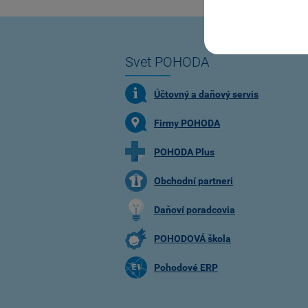
Svet POHODA
Účtovný a daňový servis
Firmy POHODA
POHODA Plus
Obchodní partneri
Daňoví poradcovia
POHODOVÁ škola
Pohodové ERP