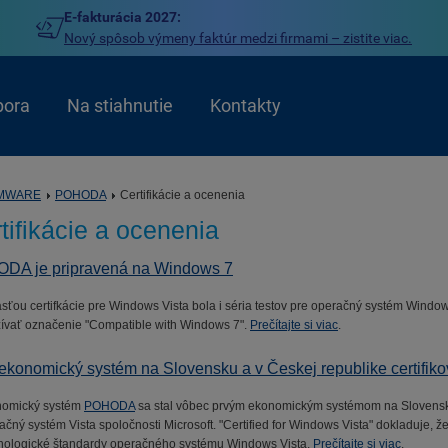
E-fakturácia 2027:
Nový spôsob výmeny faktúr medzi firmami – zistite viac.
pora
Na stiahnutie
Kontakty
MWARE
POHODA
Certifikácie a ocenenia
tifikácie a ocenenia
DA je pripravená na Windows 7
sťou certifkácie pre Windows Vista bola i séria testov pre operačný systém Windo
ívať označenie "Compatible with Windows 7".
Prečítajte si viac
.
ekonomický systém na Slovensku a v Českej republike certifik
omický systém
POHODA
sa stal vôbec prvým ekonomickým systémom na Slovensku 
ačný systém Vista spoločnosti Microsoft. "Certified for Windows Vista" dokladuje
nologické štandardy operačného systému Windows Vista.
Prečítajte si viac
.