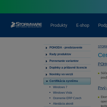
Produkty
E‑shop
Pod
STOR
POHODA - predstavenie
Cer
Rady produktov
Porovnanie variantov
POHO
Doplnky a prídavné licencie
Súča
Novinky vo verzii
použ
Certifikácia systému
Windows 7
Prvý 
Windows Vista
Ekon
Ocenenie ERP Czech
oper
Atestácia akosti
tech