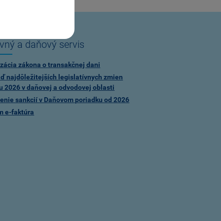
vný a daňový servis
zácia zákona o transakčnej dani
ď najdôležitejších legislatívnych zmien
u 2026 v daňovej a odvodovej oblasti
enie sankcií v Daňovom poriadku od 2026
m e-faktúra