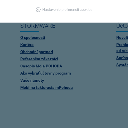
Nastavenie preferencií cookies
STORMWARE
Účto
O spoločnosti
Noveli
Kariéra
Prehla
od rok
Obchodní partneri
Sprísn
Referenční zákazníci
Systé
Časopis Moja POHODA
Ako vybrať účtovný program
Vaše námety
Mobilná fakturácia mPohoda