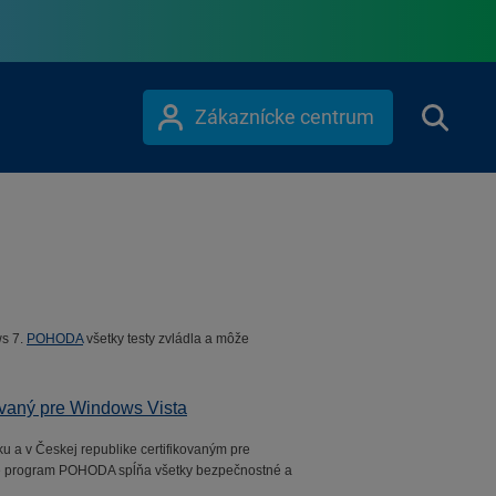
Zákaznícke centrum
ws 7.
POHODA
všetky testy zvládla a môže
ovaný pre Windows Vista
a v Českej republike certifikovaným pre
, že program POHODA spĺňa všetky bezpečnostné a