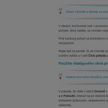
Údaje o kredite a debete za ak
V situácii, keď budete mať v posle
pohybe, ktorý zadáte, sa rovnako nep
Prvý bankový pohyb na konkrétnom úč
nevyplnené.
Majte tiež na pamäti, že ak zmeníte
o jedno vyššie a v poli
Číslo pohybu
j
Použitie dialógového okna pr
Funkcie pre ručnú likvidáciu po
V prípade, že máte v sekcii
Ostatné
v
a v Pokladni
, zobrazí sa po stlačen
dokladom (príjmovým, výdavkovým) a 
výberom).