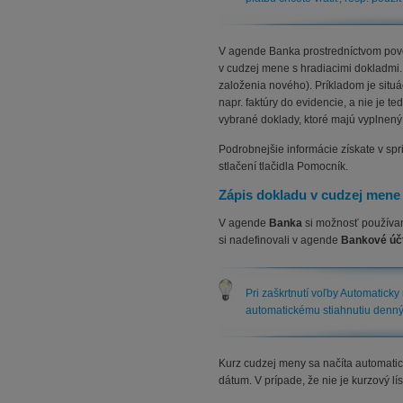
V agende Banka prostredníctvom pove
v cudzej mene s hradiacimi dokladmi. 
založenia nového). Príkladom je situ
napr. faktúry do evidencie, a nie je 
vybrané doklady, ktoré majú vyplnen
Podrobnejšie informácie získate v sp
stlačení tlačidla Pomocník.
Zápis dokladu v cudzej mene
V agende
Banka
si možnosť používani
si nadefinovali v agende
Bankové úč
Pri zaškrtnutí voľby Automatick
automatickému stiahnutiu dennýc
Kurz cudzej meny sa načíta automati
dátum. V prípade, že nie je kurzový l