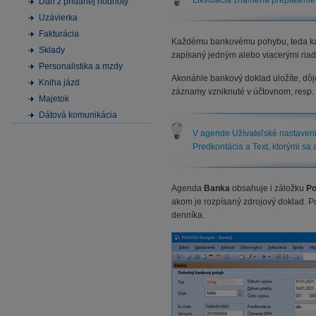
Likvidácia znamená preplatenie
Daň z pridanej hodnoty
Uzávierka
Fakturácia
Každému bankovému pohybu, teda kaž
Sklady
zapísaný jedným alebo viacerými ria
Personalistika a mzdy
Akonáhle bankový doklad uložíte, dô
Kniha jázd
záznamy vzniknuté v účtovnom, resp.
Majetok
Dátová komunikácia
V agende Užívateľské nastavenie
Predkontácia a Text, ktorými sa
Agenda
Banka
obsahuje i záložku
Po
akom je rozpísaný zdrojový doklad. P
denníka.