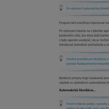
Po vykonaní automatickej likvid
Program tiež umožňuje importovať nar
Po vykonaní importu sa v tabuľke ag
bankového účtu, pre ktorý platí bank
v tejto agende uvedené, nie je možn
zlikvidovať jednotlivé pohľadávky a z
Vlastné pravidlá pre likvidáciu
ponuky Nastavenie/Homebanki
Bankové pohyby majú nastavenú predk
nájdete vo výsledkoch automatickej 
Automatická likvidácia…
Povel Vrátenie platby z ponuky Z
platbu chcete vrátiť, resp. použ