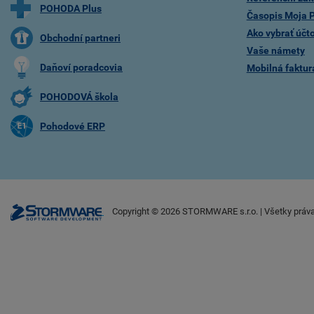
POHODA Plus
Časopis Moja
Ako vybrať účt
Obchodní partneri
Vaše námety
Daňoví poradcovia
Mobilná faktu
POHODOVÁ škola
Pohodové ERP
Copyright ©
2026
STORMWARE s.r.o. | Všetky práv