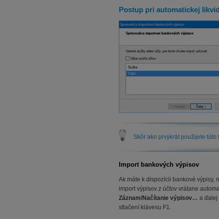
Postup pri automatickej likvid
Skôr ako prvýkrát použijete tút
Import bankových výpisov
Ak máte k dispozícii bankové výpisy
import výpisov z účtov vrátane automa
Záznam/
Načítanie výpisov…
a ďalej
stlačení klávesu F1.