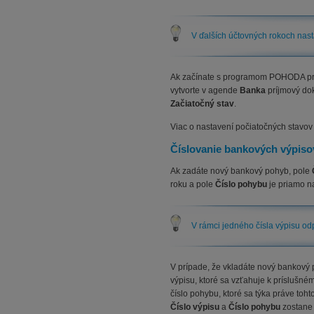
V ďalších účtovných rokoch nast
Ak začínate s programom POHODA prac
vytvorte v agende
Banka
príjmový do
Začiatočný stav
.
Viac o nastavení počiatočných stavov
Číslovanie bankových výpiso
Ak zadáte nový bankový pohyb, pole
roku a pole
Číslo pohybu
je priamo n
V rámci jedného čísla výpisu o
V prípade, že vkladáte nový bankový 
výpisu, ktoré sa vzťahuje k príslušn
číslo pohybu, ktoré sa týka práve toh
Číslo výpisu
a
Číslo pohybu
zostane