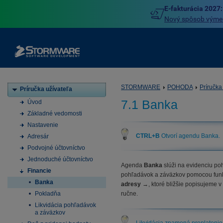
E-fakturácia 2027:
Nový spôsob výmeny
STORMWARE
POHODA
Príručka
Príručka užívateľa
7.1 Banka
Úvod
Základné vedomosti
Nastavenie
CTRL+B
Otvorí agendu Banka.
Adresár
Podvojné účtovníctvo
Jednoduché účtovníctvo
Agenda
Banka
slúži na evidenciu poh
Financie
pohľadávok a záväzkov pomocou fun
Banka
adresy
→, ktoré bližšie popisujeme v
Pokladňa
ručne.
Likvidácia pohľadávok
a záväzkov