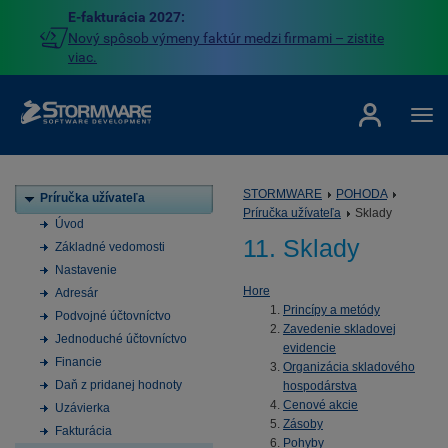
E-fakturácia 2027:
Nový spôsob výmeny faktúr medzi firmami – zistite
viac.
STORMWARE
POHODA
Príručka užívateľa
Príručka užívateľa
Sklady
Úvod
11. Sklady
Základné vedomosti
Nastavenie
Hore
Adresár
Princípy a metódy
Podvojné účtovníctvo
Zavedenie skladovej
Jednoduché účtovníctvo
evidencie
Financie
Organizácia skladového
Daň z pridanej hodnoty
hospodárstva
Cenové akcie
Uzávierka
Zásoby
Fakturácia
Pohyby