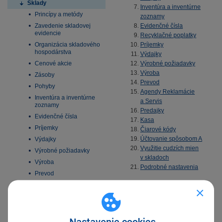
Sklady
Inventúra a inventúrne
Princípy a metódy
zoznamy
Zavedenie skladovej
Evidenčné čísla
evidencie
Recyklačné poplatky
Organizácia skladového
Príjemky
hospodárstva
Výdajky
Cenové akcie
Výrobné požiadavky
Výroba
Zásoby
Prevod
Pohyby
Agendy Reklamácie
Inventúra a inventúrne
a Servis
zoznamy
Predajky
Evidenčné čísla
Kasa
Príjemky
Čiarové kódy
Účtovanie spôsobom A
Výdajky
Využitie cudzích mien
Výrobné požiadavky
v skladoch
Výroba
Podrobné nastavenia
Prevod
Agendy Reklamácie
a Servis
Predajky
Kasa
Nastavenie cookies