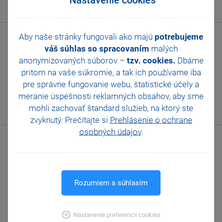
Čiarové kódy
Účtovanie spôsobom A
Využitie cudzích mien
v skladoch
Aby naše stránky fungovali ako majú
potrebujeme
Podrobné nastavenia
váš súhlas so spracovaním
malých
Personalistika a mzdy
anonymizovaných súborov –
tzv. cookies.
Dbáme
Kniha jázd
pritom na vaše súkromie, a tak ich
používame iba
Majetok
pre správne fungovanie webu, štatistické účely a
Obchodné oddelenie
Dátová komunikácia
meranie úspešnosti reklamných obsahov, aby sme
02 59 429 911
mohli zachovať štandard služieb, na ktorý ste
zvyknutý. Prečítajte si
Prehlásenie o ochrane
osobných údajov
.
Rozumiem a súhlasím
Zákaznícka podpora
02 59 429 959
Nastavenie preferencií cookies