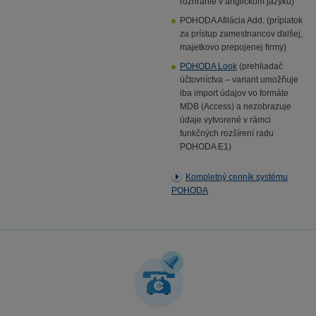
rozhranie v anglickom jazyku)
POHODA Afilácia Add. (príplatok
za prístup zamestnancov ďalšej,
majetkovo prepojenej firmy)
POHODA Look
(prehliadač
účtovníctva – variant umožňuje
iba import údajov vo formáte
MDB (Access) a nezobrazuje
údaje vytvorené v rámci
funkčných rozšírení radu
POHODA E1)
Kompletný cenník systému
POHODA