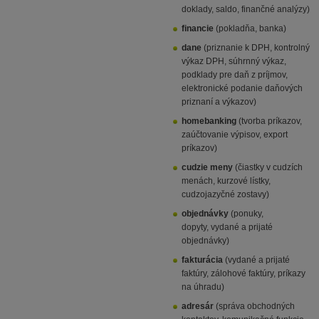
doklady, saldo, finančné analýzy)
financie
(pokladňa, banka)
dane
(priznanie k DPH, kontrolný
výkaz DPH, súhrnný výkaz,
podklady pre daň z príjmov,
elektronické podanie daňových
priznaní a výkazov)
homebanking
(tvorba príkazov,
zaúčtovanie výpisov, export
príkazov)
cudzie meny
(čiastky v cudzích
menách, kurzové lístky,
cudzojazyčné zostavy)
objednávky
(ponuky,
dopyty, vydané a prijaté
objednávky)
fakturácia
(vydané a prijaté
faktúry, zálohové faktúry, príkazy
na úhradu)
adresár
(správa obchodných