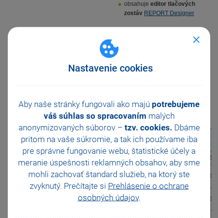
obsahuje
editor tlačových
zostáv
REPORT Designer
Variant neobsahuje:
mzdy
Nastavenie cookies
sklady
Porovnanie všetkých variantov
systému POHODA
Aby naše stránky fungovali ako majú
potrebujeme
váš súhlas so spracovaním
malých
Cenník
anonymizovaných súborov –
tzv. cookies.
Dbáme
POHODA
pritom na vaše súkromie, a tak ich
používame iba
Typ licencie
E1 Profi
pre správne fungovanie webu, štatistické účely a
licencia pre 1 počítač
1 PC
810 €
meranie úspešnosti reklamných obsahov, aby sme
sieťová licencia pre 2-
mohli zachovať štandard služieb, na ktorý ste
NET3
1 215 €
3 počítače
zvyknutý. Prečítajte si
Prehlásenie o ochrane
sieťová licencia pre 4-
osobných údajov
.
NET5
1 620 €
5 počítačov
sieťová prídavná