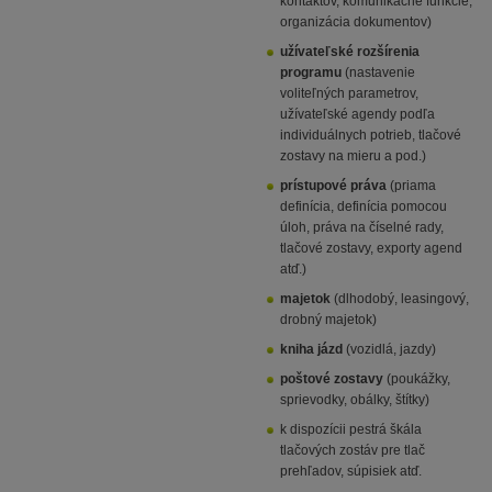
kontaktov, komunikačné funkcie,
organizácia dokumentov)
užívateľské rozšírenia
programu
(nastavenie
voliteľných parametrov,
užívateľské agendy podľa
individuálnych potrieb, tlačové
zostavy na mieru a pod.)
prístupové práva
(priama
definícia, definícia pomocou
úloh, práva na číselné rady,
tlačové zostavy, exporty agend
atď.)
majetok
(dlhodobý, leasingový,
drobný majetok)
kniha jázd
(vozidlá, jazdy)
poštové zostavy
(poukážky,
sprievodky, obálky, štítky)
k dispozícii pestrá škála
tlačových zostáv pre tlač
prehľadov, súpisiek atď.