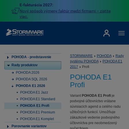
E-fakturácia 2027:
Nový spôsob výmeny faktúr medzi firmami – zistite
viac.
STORMWARE
POHODA
Rady
POHODA - predstavenie
systému POHODA
POHODA E1
Rady produktov
2017
Profi
POHODA 2026
POHODA E1
POHODA SQL 2026
Profi
POHODA E1 2026
POHODA E1 Jazz
Variant
POHODA E1 Profi
je
POHODA E1 Standard
podvojné účtovníctvo vrátane
POHODA E1 Profi
súvisiacich agend a celého radu
užitočných funkcií. Umožňuje
POHODA E1 Premium
zákazkové vedenie podvojného
POHODA E1 Komplet
účtovníctva pre neobmedzený
Porovnanie variantov
počet firiem.