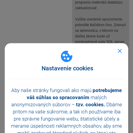
programu materskú databázu
zaktualizovať.
Vyššie uvedené upozornenie
potvrdíte tlačidlom Áno. Zobrazí
sa sprievodca, v ktorom na
ďalšej strane bude už
predvyplnené pole SQL server
(ide o názov SQL servera, ktorý
slúži na prevádzku programu
POHODA).
Nastavenie cookies
Aby naše stránky fungovali ako majú
potrebujeme
váš súhlas so spracovaním
malých
anonymizovaných súborov –
tzv. cookies.
Dbáme
pritom na vaše súkromie, a tak ich
používame iba
Po stlačení tlačidla Ďalej sa
pre správne fungovanie webu, štatistické účely a
zobrazí produkt a predvyplnená
meranie úspešnosti reklamných obsahov, aby sme
prípona materskej databázy.
Prípona bude vyplnená iba v
mohli zachovať štandard služieb, na ktorý ste