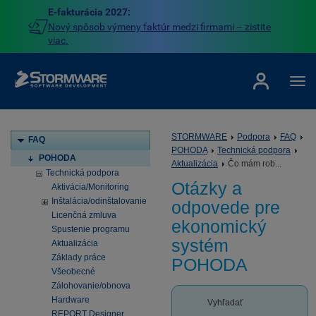
E-fakturácia 2027:
Nový spôsob výmeny faktúr medzi firmami – zistite
viac.
STORMWARE
Podpora
FAQ
FAQ
POHODA
Technická podpora
POHODA
Aktualizácia
Čo mám rob...
Technická podpora
Otázky a
Aktivácia/Monitoring
Inštalácia/odinštalovanie
odpovede pre
Licenčná zmluva
ekonomický
Spustenie programu
systém
Aktualizácia
Základy práce
POHODA
Všeobecné
Zálohovanie/obnova
Hardware
Vyhľadať
REPORT Designer