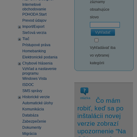
záznamy
Internetové
obchodovanie
obsahujúce
POHODA Start
slovo
Prevod údajov
Import/Export
Vyhľadať
Sieťová verzia
Tlač
Prístupové práva
Vyhľadávať iba
Homebanking
vo vybranej
Elektronické podania
kategórii
Chybové hlásenia
Vzhľad a nastavenie
programu
Windows Vista
ISDOC
SMS správy
Historické verzie
otázka
Čo mám
Automatické úlohy
robiť, keď sa po
Komunikácia
inštalácii novej
Databáza
Zabezpečenie
verzie zobrazí
Dokumenty
upozornenie "Na
Migrácia