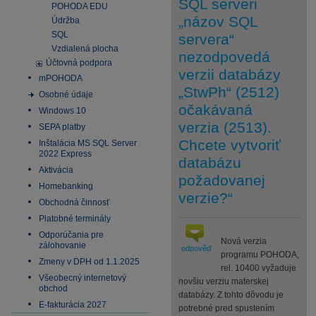
SQL serveri
POHODA EDU
„názov SQL
Údržba
SQL
servera“
Vzdialená plocha
nezodpovedá
Účtovná podpora
verzii databázy
mPOHODA
„StwPh“ (2512)
Osobné údaje
očakávaná
Windows 10
verzia (2513).
SEPA platby
Chcete vytvoriť
Inštalácia MS SQL Server
2022 Express
databázu
Aktivácia
požadovanej
Homebanking
verzie?“
Obchodná činnosť
Platobné terminály
Odporúčania pre
Nová verzia
zálohovanie
odpověď
programu POHODA,
Zmeny v DPH od 1.1.2025
rel. 10400 vyžaduje
Všeobecný internetový
novšiu verziu materskej
obchod
databázy. Z tohto dôvodu je
E-fakturácia 2027
potrebné pred spustením