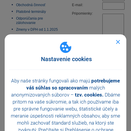
Obchodná činnosť
E-mail:
Platobné terminály
Pripomienky:
Odporúčania pre
zálohovanie
Zmeny v DPH od 1.1.2025
Všeobecný internetový
obchod
E-fakturácia 2027
Nastavenie cookies
POZOR:
Nejde o technickú
podporu, neočakávajte prosím
Aby naše stránky fungovali ako majú
potrebujeme
odpoveď. Ak potrebujete odbornú
váš súhlas so spracovaním
malých
pomoc k našim produktom, zašlite
anonymizovaných súborov –
tzv. cookies.
Dbáme
e-mail na
hotline@stormware.sk
pritom na vaše súkromie, a tak ich
používame iba
alebo sa obráťte na
oddelenie
zákazníckej podpory
.
pre správne fungovanie webu, štatistické účely a
meranie úspešnosti reklamných obsahov, aby sme
mohli zachovať štandard služieb, na ktorý ste
zvyknutý. Prečítajte si
Prehlásenie o ochrane