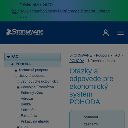
E-fakturácia 2027:
Nový spôsob výmeny faktúr medzi firmami – zistite
viac.
STORMWARE
Podpora
FAQ
FAQ
POHODA
Účtovná podpora
POHODA
Otázky a
Technická podpora
Účtovná podpora
odpovede pre
Jednoduché účtovníctvo
ekonomický
Podvojné účtovníctvo
systém
Súhrnný výkaz
Adresár
POHODA
Banka
Pokladňa
Fakturácia
Vyhľadať
Príkazy na úhradu
záznamy
DPH