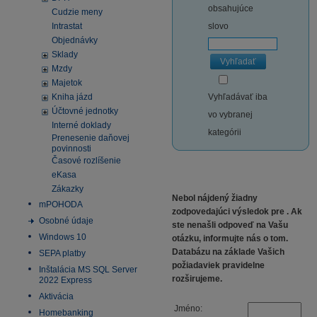
obsahujúce
Cudzie meny
Intrastat
slovo
Objednávky
Sklady
Vyhľadať
Mzdy
Majetok
Kniha jázd
Vyhľadávať iba
Účtovné jednotky
vo vybranej
Interné doklady
kategórii
Prenesenie daňovej
povinnosti
Časové rozlíšenie
eKasa
Zákazky
Nebol nájdený žiadny
mPOHODA
zodpovedajúci výsledok pre
. Ak
Osobné údaje
ste nenašli odpoveď na Vašu
Windows 10
otázku, informujte nás o tom.
Databázu na základe Vašich
SEPA platby
požiadaviek pravidelne
Inštalácia MS SQL Server
rozširujeme.
2022 Express
Aktivácia
Jméno:
Homebanking