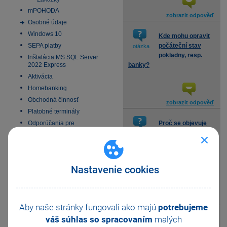
mPOHODA
zobrazit odpověď
Osobné údaje
Windows 10
Kde mohu opravit
SEPA platby
počáteční stav
otázka
pokladny, resp.
Inštalácia MS SQL Server
2022 Express
banky?
Aktivácia
Homebanking
Obchodná činnosť
zobrazit odpověď
Platobné terminály
Odporúčania pre
Proč se objevuje
zálohovanie
počáteční stav
otázka
Zmeny v DPH od 1.1.2025
pokladny a banky
zaúčtovaný v účetním
Všeobecný internetový
obchod
deníku duplicitně?
Nastavenie cookies
E-fakturácia 2027
zobrazit odpověď
Aby naše stránky fungovali ako majú
potrebujeme
váš súhlas so spracovaním
malých
Jak mám zadat