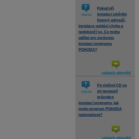
Pokud při
instalaci změním
otázka
Datový adresář,
instalace nahlásí chybu a
nedokončí se. Co mohu
udělat pro správnou
instalaci programu
POHODA?
zobrazit odpověď
Po vložení CD se
mi nespustí
otázka
průvodce
instalací programu, jak
mohu program POHODA
nainstalovat?
zobrazit odpověď