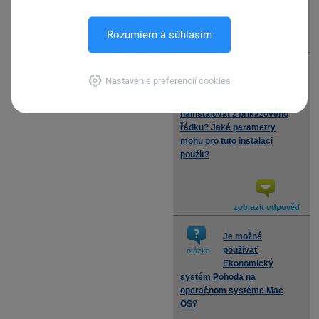
Rozumiem a súhlasím
zobrazit odpověď
Je možné
Nastavenie preferencií cookies
program
otázka
POHODA
nainstalovat z příkazového
řádku? Jaké parametry
mohu pro tuto instalaci
použít?
zobrazit odpověď
Je možné
používať
otázka
Ekonomický
systém Pohoda na
operačnom systéme Mac
OS?