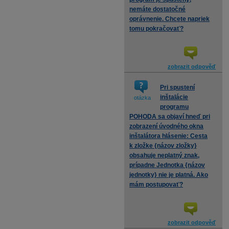
nemáte dostatočné
oprávnenie. Chcete napriek
tomu pokračovať?
zobrazit odpověď
Pri spustení
inštalácie
otázka
programu
POHODA sa objaví hneď pri
zobrazení úvodného okna
inštalátora hlásenie: Cesta
k zložke {názov zložky}
obsahuje neplatný znak,
prípadne Jednotka {názov
jednotky} nie je platná. Ako
mám postupovať?
zobrazit odpověď