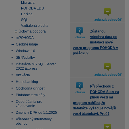
Migrácia
POHODA EDU
Údržba
SQL
zobrazit odpověď
Vzdialená plocha
Účtovná podpora
Zůstanou
všechna data po
otázka
mPOHODA
instalaci nové
Osobné údaje
verze programu POHODA v
Windows 10
pořádku?
SEPA platby
Inštalácia MS SQL Server
2022 Express
zobrazit odpověď
Aktivácia
Homebanking
Při přechodu z
Obchodná činnosť
POHODA Start na
otázka
Platobné terminály
plnou verzi mi
Odporúčania pre
program nahlásí, že
zálohovanie
databáze vyžaduje novější
Zmeny v DPH od 1.1.2025
verzi účetnictví. Proč?
Všeobecný internetový
obchod