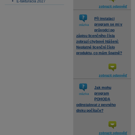
E-fakturácia 2027
zobrazit odpověď
Při instalaci
program se mi v
otázka
průvodci po
zápisu licenčního čísla
zobrazí chybové hlášení:
Neplatné licenční číslo
produktu, co mám špatně?
zobrazit odpověď
Jak mohu
program
otázka
POHODA
odinstalovat z pevného
disku počítače?
zobrazit odpověď