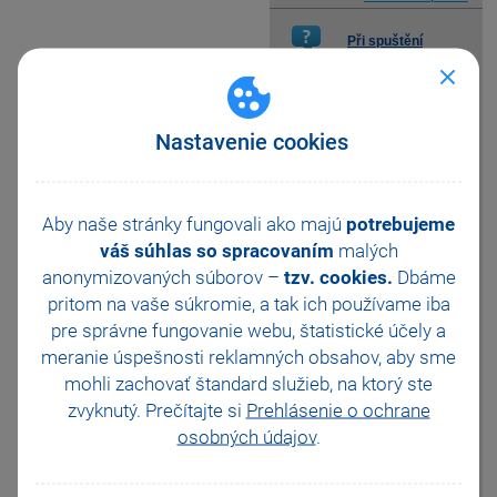
Při spuštění
klienta v síťové
otázka
verzi programu
POHODA dojde k hlášení
"Počkejte na dokončení
Nastavenie cookies
konfigurace produktu
STORMWARE POHODA
Klient CZ v systému
Windows". Následně dojde k
Aby naše stránky fungovali ako majú
potrebujeme
hlášení "Není možné získat
váš súhlas so spracovaním
malých
přístup k umístění v síti
anonymizovaných súborov –
\\server\umístění programu
tzv. cookies.
Dbáme
POHODA". Server je
pritom na vaše súkromie, a tak ich
používame iba
neustále zapnutý. Jakmile
pre správne fungovanie webu, štatistické účely a
spustíme programu
meranie úspešnosti reklamných obsahov, aby sme
POHODA na serveru, je
možné klienta spustit bez
mohli zachovať štandard služieb, na ktorý ste
tohoto hlášení. Jak mohu
zvyknutý. Prečítajte si
Prehlásenie o ochrane
spustit klienta programu
osobných údajov
.
POHODA, abychom
nemuseli spouštět program
POHODA na serveru?