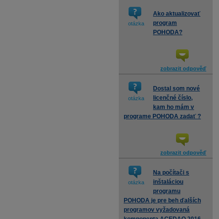
Ako aktualizovať
program
otázka
POHODA?
zobrazit odpověď
Dostal som nové
licenčné číslo,
otázka
kam ho mám v
programe POHODA zadať ?
zobrazit odpověď
Na počítači s
inštaláciou
otázka
programu
POHODA je pre beh ďalších
programov vyžadovaná