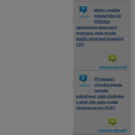
Mohu z nového
instalačního CD
otázka
POHODA
nainstalovat plnou verzi
programu, nebo musím
použít i předchozí instalační
CD?
zobrazit odpověď
Při instalaci
síťového klienta
otázka
nemohu
pokračovat, stále zůstávám
v okně, kde mám vyplnit
cestu na server. Proč?
zobrazit odpověď