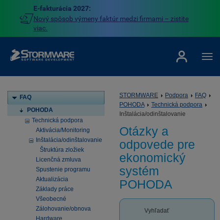
E-fakturácia 2027:
Nový spôsob výmeny faktúr medzi firmami – zistite
viac.
STORMWARE
Podpora
FAQ
FAQ
POHODA
Technická podpora
POHODA
Inštalácia/odinštalovanie
Technická podpora
Otázky a
Aktivácia/Monitoring
Inštalácia/odinštalovanie
odpovede pre
Štruktúra zložiek
ekonomický
Licenčná zmluva
systém
Spustenie programu
Aktualizácia
POHODA
Základy práce
Všeobecné
Zálohovanie/obnova
Vyhľadať
Hardware