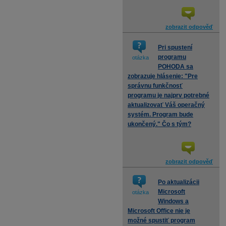
zobrazit odpověď
Pri spustení
programu
otázka
POHODA sa
zobrazuje hlásenie: "Pre
správnu funkčnosť
programu je najprv potrebné
aktualizovať Váš operačný
systém. Program bude
ukončený." Čo s tým?
zobrazit odpověď
Po aktualizácii
Microsoft
otázka
Windows a
Microsoft Office nie je
možné spustiť program