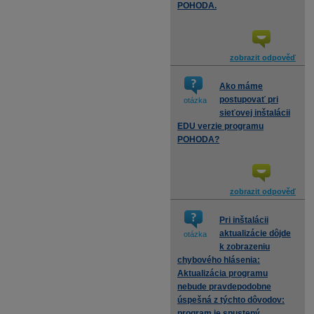
POHODA.
zobrazit odpověď
Ako máme
postupovať pri
otázka
sieťovej inštalácii
EDU verzie programu
POHODA?
zobrazit odpověď
Pri inštalácii
aktualizácie dôjde
otázka
k zobrazeniu
chybového hlásenia:
Aktualizácia programu
nebude pravdepodobne
úspešná z týchto dôvodov:
program je spustený,