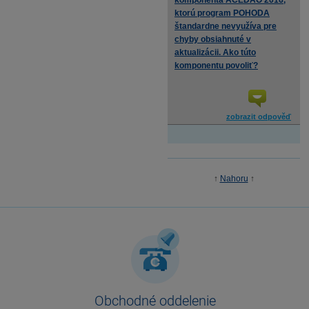
komponenta ACEDAO 2016,
ktorú program POHODA
štandardne nevyužíva pre
chyby obsiahnuté v
aktualizácii. Ako túto
komponentu povoliť?
zobrazit odpověď
↑
Nahoru
↑
Obchodné oddelenie