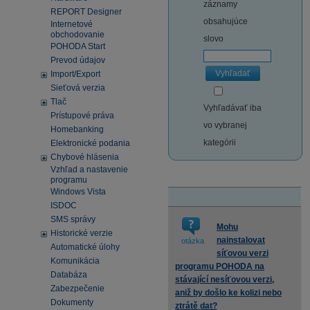
záznamy
REPORT Designer
obsahujúce
Internetové
obchodovanie
slovo
POHODA Start
Prevod údajov
Vyhľadať
Import/Export
Sieťová verzia
Tlač
Vyhľadávať iba
Prístupové práva
vo vybranej
Homebanking
kategórii
Elektronické podania
Chybové hlásenia
Vzhľad a nastavenie
programu
Windows Vista
ISDOC
SMS správy
Mohu
Historické verzie
nainstalovat
otázka
Automatické úlohy
síťovou verzi
Komunikácia
programu POHODA na
Databáza
stávající nesíťovou verzi,
Zabezpečenie
aniž by došlo ke kolizi nebo
Dokumenty
ztrátě dat?