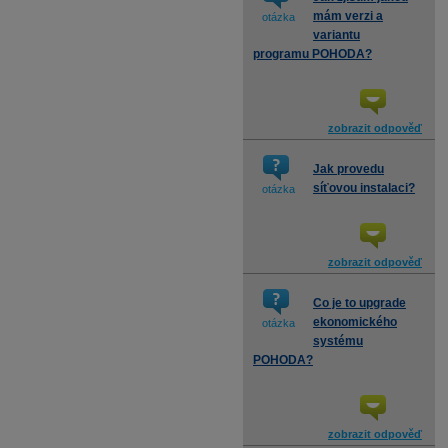
mám verzi a
otázka
variantu
programu POHODA?
zobrazit odpověď
Jak provedu
síťovou instalaci?
otázka
zobrazit odpověď
Co je to upgrade
ekonomického
otázka
systému
POHODA?
zobrazit odpověď