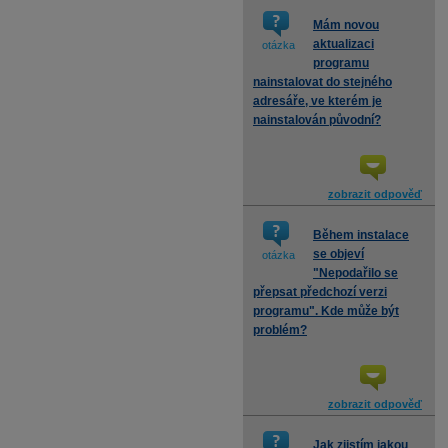
Mám novou
aktualizaci
otázka
programu
nainstalovat do stejného
adresáře, ve kterém je
nainstalován původní?
zobrazit odpověď
Během instalace
se objeví
otázka
"Nepodařilo se
přepsat předchozí verzi
programu". Kde může být
problém?
zobrazit odpověď
Jak zjistím jakou