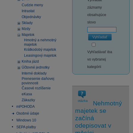
Vyhľadať
Cudzie meny
záznamy
Intrastat
obsahujúce
Objednávky
slovo
Sklady
Mzdy
Majetok
Vyhľadať
Hmotný a nehmotný
majetok
Krátkodobý majetok
Vyhľadávať iba
Leasingový majetok
vo vybranej
Kniha jázd
kategórii
Účtovné jednotky
Interné doklady
Prenesenie daňovej
povinnosti
Časové rozlíšenie
eKasa
Zákazky
otázka
Nehmotný
mPOHODA
majetek se
Osobné údaje
začíná
Windows 10
odepisovat v
SEPA platby
měsíci