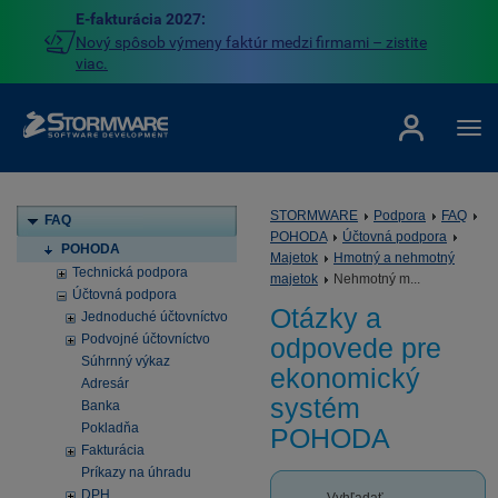
E-fakturácia 2027:
Nový spôsob výmeny faktúr medzi firmami – zistite
viac.
STORMWARE
Podpora
FAQ
FAQ
POHODA
Účtovná podpora
POHODA
Majetok
Hmotný a nehmotný
Technická podpora
majetok
Nehmotný m...
Účtovná podpora
Otázky a
Jednoduché účtovníctvo
Podvojné účtovníctvo
odpovede pre
Súhrnný výkaz
ekonomický
Adresár
systém
Banka
Pokladňa
POHODA
Fakturácia
Príkazy na úhradu
DPH