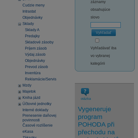
záznamy
Cudzie meny
obsahujúce
Intrastat
slovo
Objednávky
Sklady
Sklady A
Vyhľadať
Predajky
Skladové zásoby
Vyhľadávať iba
Príjem zásob
Výdaj zásob
vo vybranej
Objednávky
kategórii
Prevod zásob
Inventúra
Reklamácie/Servis
Mzdy
Majetok
Kniha jázd
otázka
Účtovné jednotky
Vygeneruje
Interné doklady
program
Prenesenie daňovej
povinnosti
POHODA při
Časové rozlíšenie
přechodu na
eKasa
Zákazky