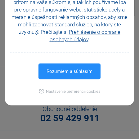
pritom na vaše súkromie, a tak ich
používame iba
skladových zásob způsobem A.
pre správne fungovanie webu, štatistické účely a
meranie úspešnosti reklamných obsahov, aby sme
Pomohla Vám tato
mohli zachovať štandard služieb, na ktorý ste
odpověď?
Ano
zvyknutý. Prečítajte si
Prehlásenie o ochrane
osobných údajov
.
Ne
Nevím
Odeslat
Tisknout
Rozumiem a súhlasím
Nastavenie preferencií cookies
Obchodné oddelenie
02 59 429 911