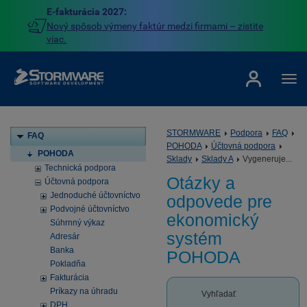
E-fakturácia 2027:
Nový spôsob výmeny faktúr medzi firmami – zistite
viac.
STORMWARE
Podpora
FAQ
FAQ
POHODA
Účtovná podpora
POHODA
Sklady
Sklady A
Vygeneruje...
Technická podpora
Otázky a
Účtovná podpora
Jednoduché účtovníctvo
odpovede pre
Podvojné účtovníctvo
ekonomický
Súhrnný výkaz
systém
Adresár
Banka
POHODA
Pokladňa
Fakturácia
Príkazy na úhradu
Vyhľadať
DPH