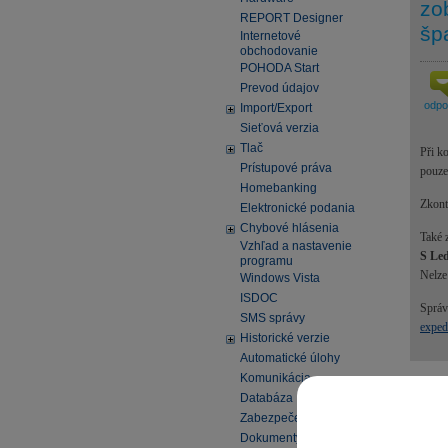
zo
REPORT Designer
šp
Internetové
obchodovanie
POHODA Start
Prevod údajov
odp
Import/Export
Sieťová verzia
Tlač
Při k
Prístupové práva
pouze
Homebanking
Zkont
Elektronické podania
Chybové hlásenia
Také 
Vzhľad a nastavenie
S Led
programu
Nelze 
Windows Vista
ISDOC
Správ
SMS správy
exped
Historické verzie
Automatické úlohy
Komunikácia
Pomo
Databáza
Zabezpečenie
Dokumenty