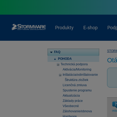
Produkty
E‑shop
Pod
STOR
FAQ
Ot
POHODA
Technická podpora
Aktivácia/Monitoring
Inštalácia/odinštalovanie
Štruktúra zložiek
Licenčná zmluva
Spustenie programu
Aktualizácia
Základy práce
Všeobecné
otá
Zálohovanie/obnova
Hardware