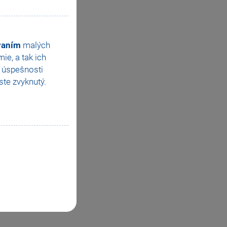
ovaním
malých
e, a tak ich
e úspešnosti
te zvyknutý.