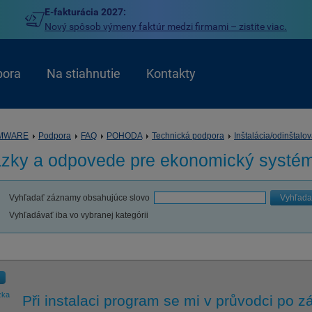
E-fakturácia 2027:
Nový spôsob výmeny faktúr medzi firmami – zistite viac.
pora
Na stiahnutie
Kontakty
MWARE
Podpora
FAQ
POHODA
Technická podpora
Inštalácia/odinštalo
ázky a odpovede pre
ekonomický syst
Vyhľadať záznamy obsahujúce slovo
Vyhľada
Vyhľadávať iba vo vybranej kategórii
zka
Při instalaci program se mi v průvodci po zá