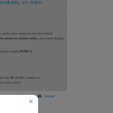
 produktu, co mám
o jiného znaku nebude licenční číslo funkční.
bo mezera na začátku řetězce
, pole potom obsahuje
užít pro produkt
PAMICA
.
ím čísle
567 112 612
, emailem na
e (v menu vlevo).
Odeslat
Tisknout