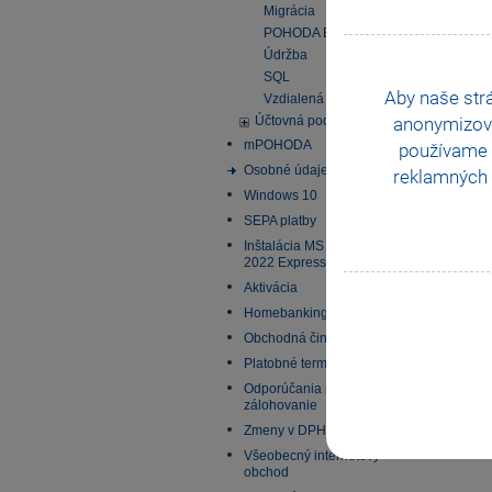
Migrácia
POHODA EDU
Údržba
SQL
Aby naše str
Vzdialená plocha
anonymizov
Účtovná podpora
mPOHODA
používame i
Osobné údaje
reklamných 
Windows 10
SEPA platby
Inštalácia MS SQL Server
2022 Express
Aktivácia
Homebanking
Obchodná činnosť
Platobné terminály
Odporúčania pre
zálohovanie
Zmeny v DPH od 1.1.2025
Všeobecný internetový
obchod