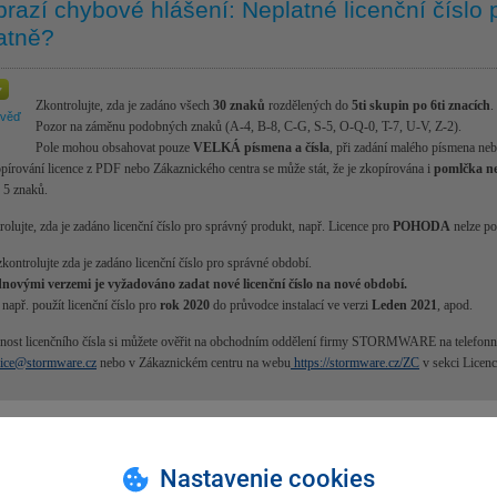
brazí chybové hlášení: Neplatné licenční číslo
atně?
Zkontrolujte, zda je zadáno všech
30 znaků
rozdělených do
5ti skupin po 6ti znacích
.
ověď
Pozor na záměnu podobných znaků (A-4, B-8, C-G, S-5, O-Q-0, T-7, U-V, Z-2).
Pole mohou obsahovat pouze
VELKÁ písmena a čísla
, při zadání malého písmena neb
opírování licence z PDF nebo Zákaznického centra se může stát, že je zkopírována i
pomlčka ne
 5 znaků.
rolujte, zda je zadáno licenční číslo pro správný produkt, např. Licence pro
POHODA
nelze po
zkontrolujte zda je zadáno licenční číslo pro správné období.
novými verzemi je vyžadováno zadat nové licenční číslo na nové období.
např. použít licenční číslo pro
rok 2020
do průvodce instalací ve verzi
Leden 2021
, apod.
nost licenčního čísla si můžete ověřit na obchodním oddělení firmy STORMWARE na telefonn
ice@stormware.cz
nebo v Zákaznickém centru na webu
https://stormware.cz/ZC
v sekci Licenc
hla Vám tato odpověď?
Ano
Ne
Nevím
Nastavenie cookies