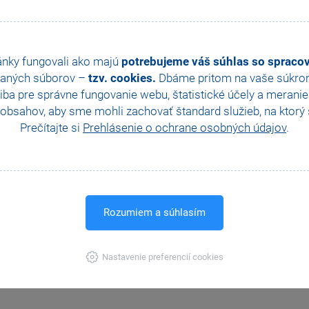
ánky fungovali ako majú
potrebujeme váš súhlas so sprac
aných súborov –
tzv. cookies.
Dbáme pritom na vaše súkromi
ba pre správne fungovanie webu, štatistické účely a merani
obsahov, aby sme mohli zachovať štandard služieb, na ktorý s
Prečítajte si
Prehlásenie o ochrane osobných údajov
.
Rozumiem a súhlasím
Nastavenie preferencií cookies