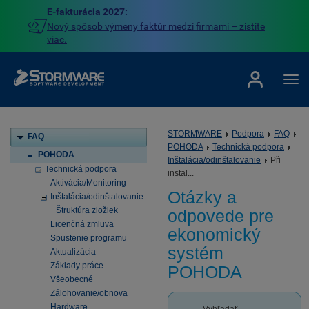
E-fakturácia 2027:
Nový spôsob výmeny faktúr medzi firmami – zistite
viac.
STORMWARE
Podpora
FAQ
FAQ
POHODA
Technická podpora
POHODA
Inštalácia/odinštalovanie
Při
Technická podpora
instal...
Aktivácia/Monitoring
Otázky a
Inštalácia/odinštalovanie
Štruktúra zložiek
odpovede pre
Licenčná zmluva
ekonomický
Spustenie programu
systém
Aktualizácia
Základy práce
POHODA
Všeobecné
Zálohovanie/obnova
Hardware