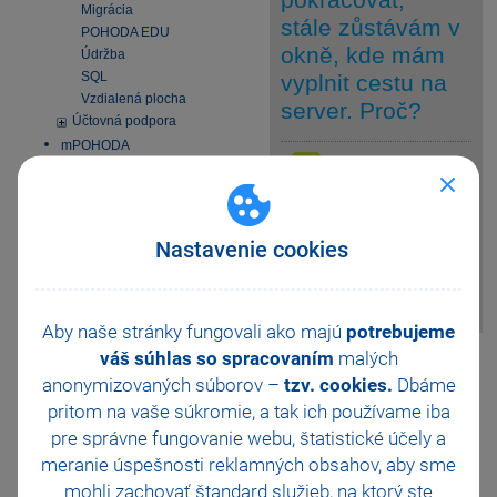
Migrácia
stále zůstávám v
POHODA EDU
okně, kde mám
Údržba
SQL
vyplnit cestu na
Vzdialená plocha
server. Proč?
Účtovná podpora
mPOHODA
Pokud Vás instalace
Osobné údaje
nepustí dál, musíte
odpověď
Windows 10
nejprve zadat správnou
SEPA platby
síťovou cestu do adresáře na
Nastavenie cookies
Inštalácia MS SQL Server
serveru, kde se nachází plná
2022 Express
instalace programu POHODA se
Aktivácia
souborem Pohoda.exe (např.
\\server\Pohoda
).
Homebanking
Aby naše stránky fungovali ako majú
potrebujeme
Obchodná činnosť
váš súhlas so spracovaním
Pomohla Vám tato
malých
Platobné terminály
anonymizovaných súborov –
odpověď?
tzv. cookies.
Ano
Dbáme
Odporúčania pre
pritom na vaše súkromie, a tak ich
používame iba
zálohovanie
Ne
Nevím
pre správne fungovanie webu, štatistické účely a
Zmeny v DPH od 1.1.2025
Všeobecný internetový
meranie úspešnosti reklamných obsahov, aby sme
Odeslat
Tisknout
obchod
mohli zachovať štandard služieb, na ktorý ste