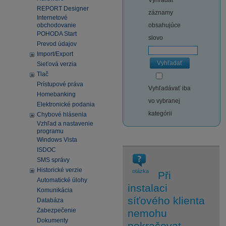
Vyhľadať
REPORT Designer
záznamy
Internetové
obchodovanie
obsahujúce
POHODA Start
slovo
Prevod údajov
Import/Export
Vyhľadať
Sieťová verzia
Tlač
Prístupové práva
Vyhľadávať iba
Homebanking
vo vybranej
Elektronické podania
kategórii
Chybové hlásenia
Vzhľad a nastavenie
programu
Windows Vista
ISDOC
SMS správy
Historické verzie
otázka
Při
Automatické úlohy
instalaci
Komunikácia
síťového klienta
Databáza
Zabezpečenie
nemohu
Dokumenty
pokračovat,