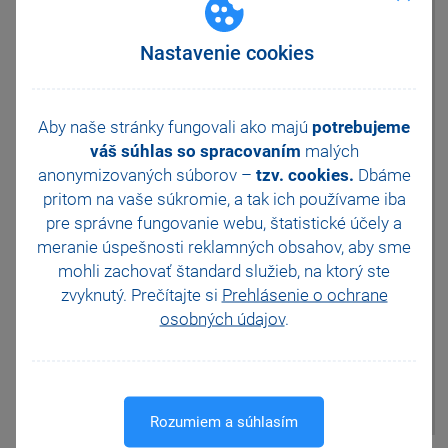
operačného systému
(KB3118401), zobrazí hlásenie
„Pre správnu funkčnosť
Nastavenie cookies
programu je najprv potrebné
aktualizovať Váš operačný
systém. Program bude
ukončený." Môže nastať
Aby naše stránky fungovali ako majú
potrebujeme
situácia, že operačný systém
váš súhlas so spracovaním
malých
bude zobrazovať, že
anonymizovaných súborov –
tzv. cookies.
Dbáme
je kompletne aktualizovaný a
napriek
pritom na vaše súkromie, a tak ich
používame iba
tomu program POHODA po
pre správne fungovanie webu, štatistické účely a
spustení zobrazí rovnaké
meranie úspešnosti reklamných obsahov, aby sme
hlásenie a ukončí sa. V tomto
mohli zachovať štandard služieb, na ktorý ste
prípade bude potrebné
aktualizáciu vykonať ručne.
zvyknutý. Prečítajte si
Prehlásenie o ochrane
Ďalšie potrebné aktualizácie si
osobných údajov
.
môžete stiahnuť
tu
.
Vyžadovaná aktualizácia
opravuje C Runtime
(CRT) potrebný pre správny
chod programu.
Rozumiem a súhlasím