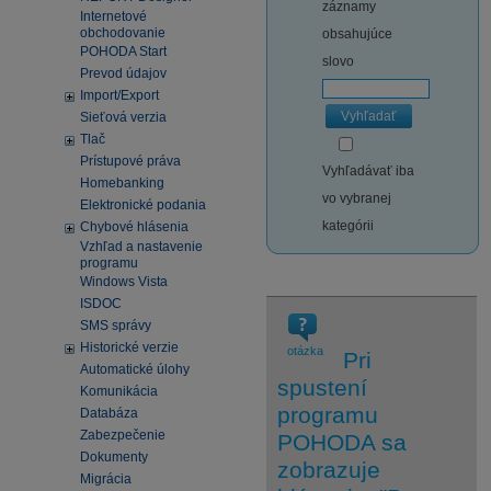
záznamy
Internetové
obchodovanie
obsahujúce
POHODA Start
slovo
Prevod údajov
Import/Export
Vyhľadať
Sieťová verzia
Tlač
Prístupové práva
Vyhľadávať iba
Homebanking
vo vybranej
Elektronické podania
kategórii
Chybové hlásenia
Vzhľad a nastavenie
programu
Windows Vista
ISDOC
SMS správy
Historické verzie
otázka
Pri
Automatické úlohy
spustení
Komunikácia
programu
Databáza
Zabezpečenie
POHODA sa
Dokumenty
zobrazuje
Migrácia