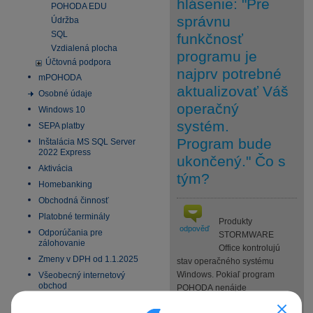
hlásenie: "Pre
POHODA EDU
správnu
Údržba
SQL
funkčnosť
Vzdialená plocha
programu je
Účtovná podpora
najprv potrebné
mPOHODA
aktualizovať Váš
Osobné údaje
operačný
Windows 10
systém.
SEPA platby
Program bude
Inštalácia MS SQL Server
2022 Express
ukončený." Čo s
Aktivácia
tým?
Homebanking
Obchodná činnosť
Platobné terminály
Produkty
odpověď
Odporúčania pre
STORMWARE
zálohovanie
Office kontrolujú
Zmeny v DPH od 1.1.2025
stav operačného systému
Windows. Pokiaľ program
Všeobecný internetový
obchod
POHODA nenájde
potrebné
aktualizácie
E-fakturácia 2027