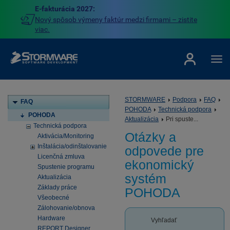
E-fakturácia 2027:
Nový spôsob výmeny faktúr medzi firmami – zistite
viac.
STORMWARE
Podpora
FAQ
FAQ
POHODA
Technická podpora
POHODA
Aktualizácia
Pri spuste...
Technická podpora
Otázky a
Aktivácia/Monitoring
Inštalácia/odinštalovanie
odpovede pre
Licenčná zmluva
ekonomický
Spustenie programu
systém
Aktualizácia
Základy práce
POHODA
Všeobecné
Zálohovanie/obnova
Hardware
Vyhľadať
REPORT Designer