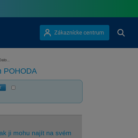
Zákaznícke centrum
Dato...
ém POHODA
ť
k ji mohu najít na svém