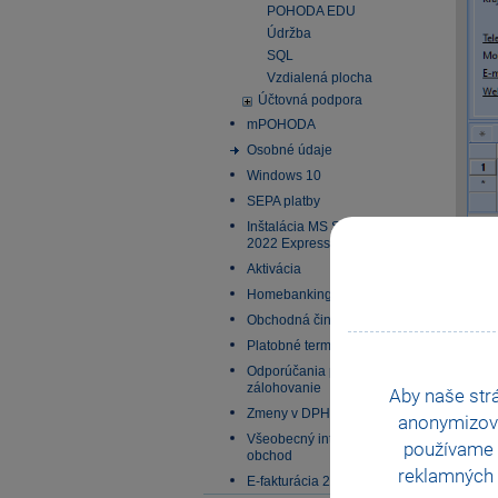
POHODA EDU
Údržba
SQL
Vzdialená plocha
Účtovná podpora
mPOHODA
Osobné údaje
Windows 10
SEPA platby
Inštalácia MS SQL Server
2022 Express
Mim
Aktivácia
Poku
Homebanking
Obchodná činnosť
Platobné terminály
Odporúčania pre
zálohovanie
Aby naše str
Zmeny v DPH od 1.1.2025
anonymizov
Všeobecný internetový
používame i
obchod
reklamných 
E-fakturácia 2027