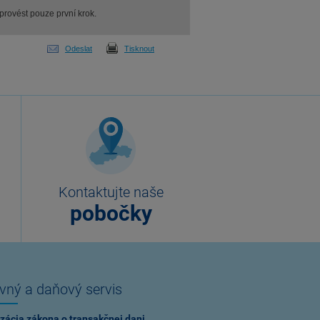
 provést pouze první krok.
Odeslat
Tisknout
Kontaktujte naše
pobočky
vný a daňový servis
zácia zákona o transakčnej dani