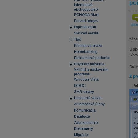
po
Internetové
obchodovanie
POHODA Start
Prevod údajov
odp
Import/Export
Sieťová verzia
zása
Tlač
Prístupové práva
U sí
Homebanking
Síťov
Elektronické podania
Chybové hlásenia
Dato
Vzhľad a nastavenie
programu
Z p
Windows Vista
ISDOC
Pok
SMS správy
Historické verzie
Automatické úlohy
Komunikácia
Databáza
Zabezpečenie
Dokumenty
Migrácia