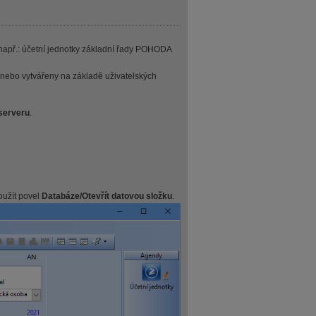
př.: účetní jednotky základní řady POHODA
nebo vytvářeny na základě uživatelských
 serveru
.
užít povel
Databáze/Otevřít datovou složku
.