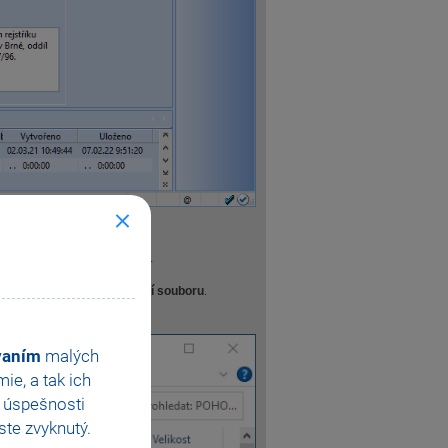
ít pomocí zástupce na ploše.
žijte povel
Otevřít umístění souboru
.
e být skrytá).
ovaním
malých
e, a tak ich
e úspešnosti
te zvyknutý.