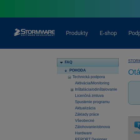
Produkty
E‑shop
Pod
STOR
FAQ
Ot
POHODA
Technická podpora
Aktivácia/Monitoring
Inštalácia/odinštalovanie
Licenčná zmluva
Spustenie programu
Aktualizácia
Základy práce
Všeobecné
Zálohovanie/obnova
otá
Hardware
REPORT Designer