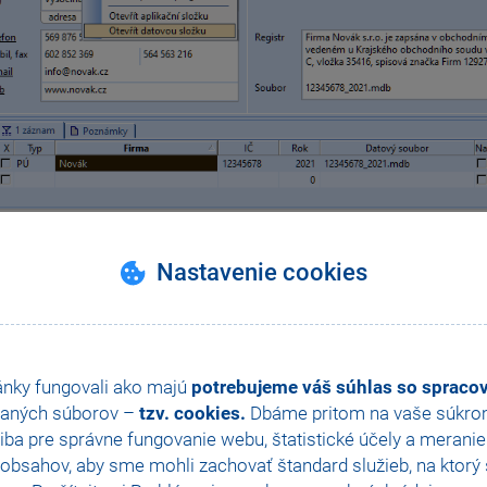
o program POHODA
Nastavenie cookies
d program POHODA nejde spustit, nebo jej spouštět nechcete, pak lze složku otevř
Klikněte na zástupce programu POHODA na ploše
pravým tlačítkem myši
a pou
V aplikační složce najděte a
Otevřete zástupce
s názvem
DATA.lnk
(přípona můž
ánky fungovali ako majú
potrebujeme váš súhlas so sprac
aných súborov –
tzv. cookies.
Dbáme pritom na vaše súkromi
ba pre správne fungovanie webu, štatistické účely a merani
obsahov, aby sme mohli zachovať štandard služieb, na ktorý s