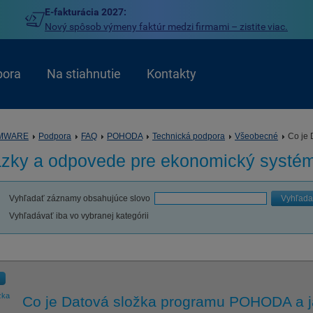
E-fakturácia 2027:
Nový spôsob výmeny faktúr medzi firmami – zistite viac.
pora
Na stiahnutie
Kontakty
MWARE
Podpora
FAQ
POHODA
Technická podpora
Všeobecné
Co je 
ázky a odpovede pre
ekonomický syst
Vyhľadať záznamy obsahujúce slovo
Vyhľada
Vyhľadávať iba vo vybranej kategórii
zka
Co je Datová složka programu POHODA a ja