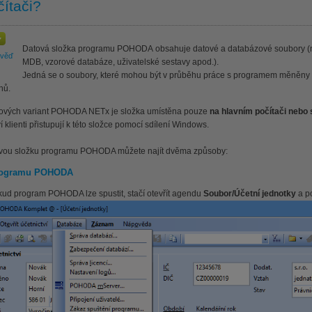
čítači?
Datová složka programu POHODA obsahuje datové a databázové soubory (na
ověď
MDB, vzorové databáze, uživatelské sestavy apod.).
Jedná se o soubory, které mohou být v průběhu práce s programem měněny 
hů.
ťových variant POHODA NETx je složka umístěna pouze
na hlavním počítači nebo
í klienti přistupují k této složce pomocí sdílení Windows.
vou složku programu POHODA můžete najít dvěma způsoby:
rogramu POHODA
ud program POHODA lze spustit, stačí otevřít agendu
Soubor/Účetní jednotky
a po